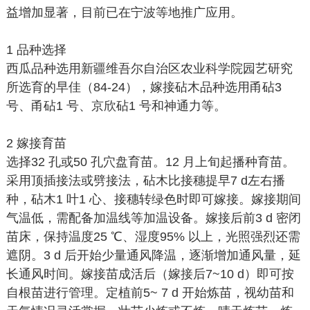
益增加显著，目前已在宁波等地推广应用。
1 品种选择
西瓜品种选用新疆维吾尔自治区农业科学院园艺研究
所选育的早佳（84-24），嫁接砧木品种选用甬砧3
号、甬砧1 号、京欣砧1 号和神通力等。
2 嫁接育苗
选择32 孔或50 孔穴盘育苗。12 月上旬起播种育苗。
采用顶插接法或劈接法，砧木比接穗提早7 d左右播
种，砧木1 叶1 心、接穗转绿色时即可嫁接。嫁接期间
气温低，需配备加温线等加温设备。嫁接后前3 d 密闭
苗床，保持温度25 ℃、湿度95% 以上，光照强烈还需
遮阴。3 d 后开始少量通风降温，逐渐增加通风量，延
长通风时间。嫁接苗成活后（嫁接后7~10 d）即可按
自根苗进行管理。定植前5~ 7 d 开始炼苗，视幼苗和