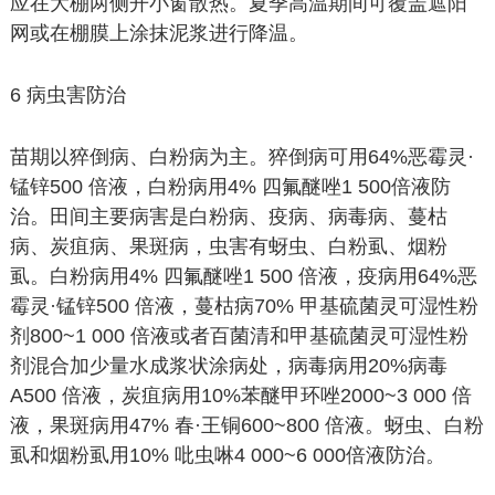
应在大棚两侧开小窗散热。夏季高温期间可覆盖遮阳
网或在棚膜上涂抹泥浆进行降温。
6 病虫害防治
苗期以猝倒病、白粉病为主。猝倒病可用64%恶霉灵·
锰锌500 倍液，白粉病用4% 四氟醚唑1 500倍液防
治。田间主要病害是白粉病、疫病、病毒病、蔓枯
病、炭疽病、果斑病，虫害有蚜虫、白粉虱、烟粉
虱。白粉病用4% 四氟醚唑1 500 倍液，疫病用64%恶
霉灵·锰锌500 倍液，蔓枯病70% 甲基硫菌灵可湿性粉
剂800~1 000 倍液或者百菌清和甲基硫菌灵可湿性粉
剂混合加少量水成浆状涂病处，病毒病用20%病毒
A500 倍液，炭疽病用10%苯醚甲环唑2000~3 000 倍
液，果斑病用47% 春·王铜600~800 倍液。蚜虫、白粉
虱和烟粉虱用10% 吡虫啉4 000~6 000倍液防治。