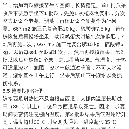
半，增加西瓜嫁接苗生长空间，长势稳定。前1 批瓜采
收后不要急于坐下1 批瓜，先施1 次植株恢复肥，分次
整去1~2 个老蔓、弱蔓，再留1~2 个新蔓作为坐果
蔓。667 m2 施三元复合肥10 kg、硫酸钾7.5 kg，待植
株恢复后再授粉坐果。幼瓜鸡蛋大时施1 次膨瓜肥，7
d 后再施1 次，667 m2 施三元复合肥10 kg、硫酸钾5
kg。以后每采1 次瓜施1 次肥，然后再授粉留果。第2
批瓜以后每株留2 个果，之后看苗坐果。气温高、干热
可适量浇水。施肥、浇水一般通过滴管，不可大水漫
灌，灌水宜在上午进行，坐果后禁止下午灌水以免损
伤根系。
5.5 越夏期间管理
嫁接西瓜耐热性不及自根苗西瓜，大棚内温度长期过
高（35 ℃ 以上），会导致西瓜早衰死亡。因此，越夏
期间要密切注意棚内温度。第2 批瓜结果后气温逐渐升
高，温度超过30 ℃ 时应两头通风，温度超过35 ℃，