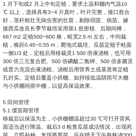
1 月下旬或2 月上中旬定植，要求土温和棚内气温10
℃ 以上，选择具有3~4 片真叶，叶片完整，接口愈合
好，茎杆粗壮无病虫害的壮苗，剔除弱苗、病苗。嫁
接西瓜改良长季节栽培采用第1 批密植、后期间稀，
667 m2 定植500~600 株，畦宽2.5 m 左右，中间栽
植，株距0.45~0.55 m，爬地式栽培。瓜苗定植于畦面
一侧1/3 处，定植后用移栽灵1 500 倍液浇根，也可用
300 倍三元复合肥、500 倍磷酸二氢钾、500 倍多菌灵
或普力克混合液浇根。浇根后用营养土或基质将定植
孔封实。定植后覆盖小拱棚。如持续低温阴雨可大棚
与小拱棚间搭中棚，以提高保温效果。
5 田间管理
5.1 缓苗期管理
移栽后以保温为主，小拱棚棚温超过30 ℃可打开背风
面适当进行降温。栽后3 d 检查瓜苗成活情况，出现死
苗，立即补种。发现萎蔫苗，应在晴天下午每株浇300