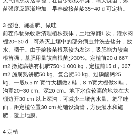
天气情况灵活掌握，壮苗少炼或不炼，晴天炼苗，炼
苗强度应逐渐增加。早春嫁接苗龄35~40 d 可定植。
3 整地、施基肥、做畦
前茬作物采收后清理植株残体，土地深翻1 次，灌水闷
棚20~30 d，可杀灭土壤中的部分病虫并洗去盐分，放
水、晒干。由于嫁接苗根系较为发达，吸肥能力较自
根苗强，基肥用量较自根苗少30%。定植前20 d 667
m2 撒施腐熟有机肥750~1 000 kg，定植前15 d，667
m2 施腐熟饼肥50 kg、复合肥50 kg、过磷酸钙25
kg。一般5.5 m 宽竹大棚做2 畦，8 m宽大棚做3 畦，
沟宽20~30 cm、深20 cm。地下水位较高的地块在大
棚边开30 cm 以上深沟，可减少土壤含水量。耙平畦
面，距定植位置30 cm 处铺设滴管，方便灌水和施
肥，覆上地膜。
4 定植