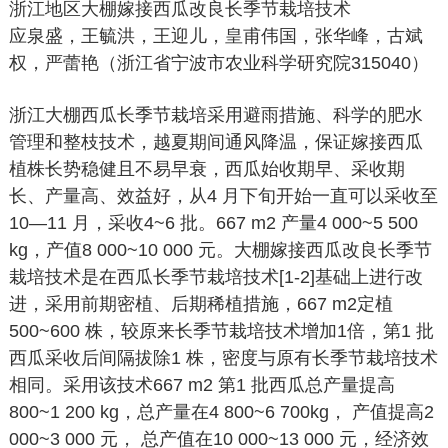
浙江地区大棚嫁接西瓜改良长季节栽培技术
应泉盛，王毓洪，王迎儿，皇甫伟国，张华峰，古斌
权，严蕾艳（浙江省宁波市农业科学研究院315040）
浙江大棚西瓜长季节栽培采用避雨措施、科学的肥水
管理和整枝技术，越夏期间通风降温，保证嫁接西瓜
植株长势稳健且不易早衰，西瓜始收期早、采收期
长、产量高、效益好，从4 月下旬开始一直可以采收至
10—11 月，采收4~6 批。667 m2 产量4 000~5 500
kg，产值8 000~10 000 元。大棚嫁接西瓜改良长季节
栽培技术是在西瓜长季节栽培技术[1-2]基础上进行改
进，采用前期密植、后期稀植措施，667 m2定植
500~600 株，较原来长季节栽培技术增加1倍，第1 批
西瓜采收后间隔拔除1 株，密度与原有长季节栽培技术
相同。采用该技术667 m2 第1 批西瓜总产量提高
800~1 200 kg，总产量在4 800~6 700kg， 产值提高2
000~3 000 元， 总产值在10 000~13 000 元，经济效