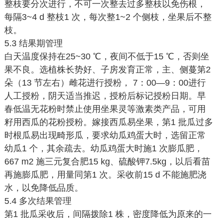
整枝要分次进行，不可一次整去过多整枝以免伤根，
每隔3~4 d 整枝1 次，每次整1~2 个侧枝，坐果后不整
枝。
5.3 结果期管理
白天温度保持在25~30 ℃，夜间不低于15 ℃，否则坐
果不良。选植株长势好、子房发育正常，主、侧蔓第2
朵（13 节左右）雌花进行授粉， 7：00—9：00进行
人工授粉，阴天适当推迟，授粉后标记授粉日期。早
春低温无花粉时禁止使用坐果灵等激素类产品，可用
籽用西瓜的花粉授粉。嫁接西瓜易坐果，第1 批瓜过多
时根瓜易出现畸形瓜，要求幼瓜鸡蛋大时，选留正常
幼瓜1 个，其余疏去。幼瓜鸡蛋大时施1 次膨瓜肥，
667 m2 施三元复合肥15 kg、硫酸钾7.5kg，以后看苗
再施膨瓜肥，用量同第1 次。采收前15 d 不能施肥浇
水，以免降低品质。
5.4 多次结果管理
第1 批瓜采收后，间隔拨除1 株，密度降低为原来的一