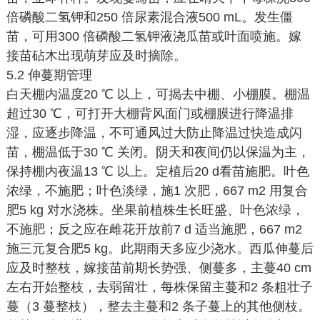
倍磷酸二氢钾和250 倍尿素混合液500 mL。发生僵
苗，可用300 倍磷酸二氢钾液浇瓜苗或叶面喷施。嫁
接苗砧木出现萌芽应及时摘除。
5.2 伸蔓期管理
白天棚内温度20 ℃ 以上，可揭去中棚、小棚膜。棚温
超过30 ℃，可打开大棚背风面门或棚膜进行降温排
湿，应逐步降温，不可通风过大防止降温过快造成闪
苗，棚温低于30 ℃ 关闭。阴天和夜间仍以保温为主，
保持棚内夜温13 ℃ 以上。定植后20 d看苗施肥。叶色
浓绿，不施肥；叶色淡绿，施1 次肥，667 m2 用复合
肥5 kg 对水浇株。坐果前植株生长旺盛、叶色浓绿，
不施肥；反之应在雌花开放前7 d 适当施肥，667 m2
施三元复合肥5 kg。此期雨天多应少浇水。西瓜伸蔓后
应及时整枝，嫁接苗前期长势强、侧蔓多，主蔓40 cm
左右开始整枝，去弱留壮，每株保留主蔓和2 条粗壮子
蔓（3 蔓整枝），整去主蔓和2 条子蔓上的其他侧枝。