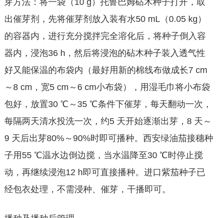
芽方法：将一袋（10 g）托鲁巴姆砧木种子打开，取
出催芽剂，先将催芽剂放入装有水50 mL（0.05 kg）
的容器内，进行充分搅拌完全溶化后，将种子倒入容
器内，浸泡36 h，然后将浸泡的砧木种子装入透气性
好又能保温的布袋内（最好用新的棉线布做成长7 cm
～8 cm，宽5 cm～6 cm小布袋），用湿毛巾将小布袋
包好，放置30 ℃～35 ℃条件下催芽，每天翻动一次，
每隔两天清水投洗一次，约5 天开始逐渐出芽，8 天～
9 天后出芽80%～90%时即可播种。西安绿油茄接穗种
子用55 ℃温水边倒边搅，当水温降至30 ℃时停止搅
动，再继续浸泡12 h即可直接播种。进口紫茄种子已
经包衣处理，不需浸种、催芽，干播即可。