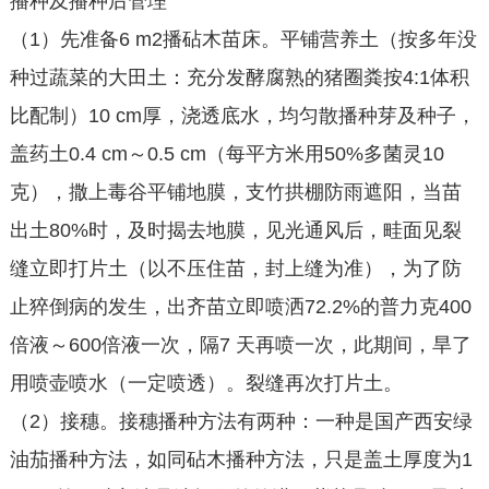
播种及播种后管理
（1）先准备6 m2播砧木苗床。平铺营养土（按多年没
种过蔬菜的大田土：充分发酵腐熟的猪圈粪按4:1体积
比配制）10 cm厚，浇透底水，均匀散播种芽及种子，
盖药土0.4 cm～0.5 cm（每平方米用50%多菌灵10
克），撒上毒谷平铺地膜，支竹拱棚防雨遮阳，当苗
出土80%时，及时揭去地膜，见光通风后，畦面见裂
缝立即打片土（以不压住苗，封上缝为准），为了防
止猝倒病的发生，出齐苗立即喷洒72.2%的普力克400
倍液～600倍液一次，隔7 天再喷一次，此期间，旱了
用喷壶喷水（一定喷透）。裂缝再次打片土。
（2）接穗。接穗播种方法有两种：一种是国产西安绿
油茄播种方法，如同砧木播种方法，只是盖土厚度为1