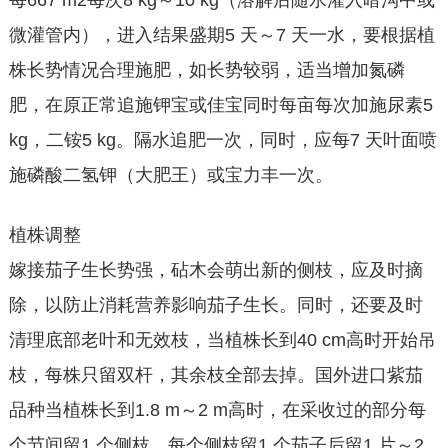
每667 m2每次8 kg～10 kg（溶解后随水灌入暗沟中或
微灌管内），进入结果盛期5 天～7 天一水，要根据植
株长势情况合理施肥，如长势较弱，适当增加氮磷
肥，在原正常追施钾宝或佳宝同时每亩每次加施尿素5
kg，二铵5 kg。隔水追肥一次，同时，应每7 天叶面喷
施磷酸二氢钾（大肥王）或宝力丰一次。
植株调整
嫁接茄子生长势强，砧木会萌出新的侧枝，应及时摘
除，以防止消耗营养影响茄子生长。同时，还要及时
清理底部老叶和无效枝，当植株长到40 cm高时开始吊
枝，每株只留双杆，其余枝全部去掉。国外进口紫茄
品种当植株长到1.8 m～2 m高时，在采收过的部分每
个节间留1 个侧枝，每个侧枝留1 个茄子后留1 片～2