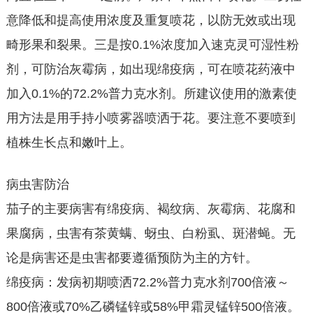
意降低和提高使用浓度及重复喷花，以防无效或出现
畸形果和裂果。三是按0.1%浓度加入速克灵可湿性粉
剂，可防治灰霉病，如出现绵疫病，可在喷花药液中
加入0.1%的72.2%普力克水剂。所建议使用的激素使
用方法是用手持小喷雾器喷洒于花。要注意不要喷到
植株生长点和嫩叶上。
病虫害防治
茄子的主要病害有绵疫病、褐纹病、灰霉病、花腐和
果腐病，虫害有茶黄螨、蚜虫、白粉虱、斑潜蝇。无
论是病害还是虫害都要遵循预防为主的方针。
绵疫病：发病初期喷洒72.2%普力克水剂700倍液～
800倍液或70%乙磷锰锌或58%甲霜灵锰锌500倍液。