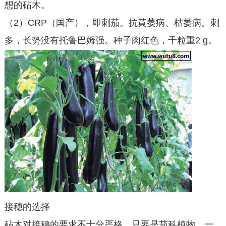
想的砧木。
（2）CRP（国产），即刺茄。抗黄萎病、枯萎病。刺
多，长势没有托鲁巴姆强。种子肉红色，千粒重2 g。
接穗的选择
砧木对接穗的要求不十分严格，只要是茄科植物，一