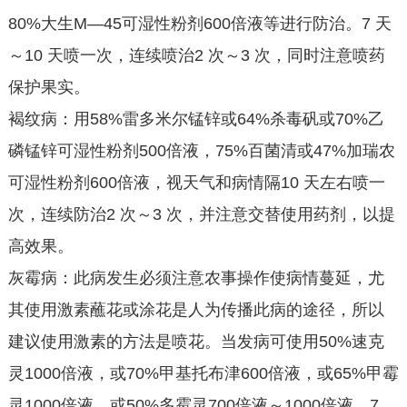
80%大生M—45可湿性粉剂600倍液等进行防治。7 天
～10 天喷一次，连续喷治2 次～3 次，同时注意喷药
保护果实。
褐纹病：用58%雷多米尔锰锌或64%杀毒矾或70%乙
磷锰锌可湿性粉剂500倍液，75%百菌清或47%加瑞农
可湿性粉剂600倍液，视天气和病情隔10 天左右喷一
次，连续防治2 次～3 次，并注意交替使用药剂，以提
高效果。
灰霉病：此病发生必须注意农事操作使病情蔓延，尤
其使用激素蘸花或涂花是人为传播此病的途径，所以
建议使用激素的方法是喷花。当发病可使用50%速克
灵1000倍液，或70%甲基托布津600倍液，或65%甲霉
灵1000倍液，或50%多霉灵700倍液～1000倍液，7