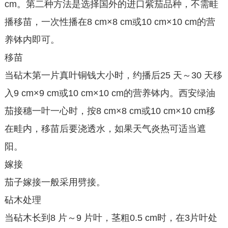
cm。第二种方法是选择国外的进口紫茄品种，不需畦
播移苗，一次性播在8 cm×8 cm或10 cm×10 cm的营
养钵内即可。
移苗
当砧木第一片真叶铜钱大小时，约播后25 天～30 天移
入9 cm×9 cm或10 cm×10 cm的营养钵内。西安绿油
茄接穗一叶一心时，按8 cm×8 cm或10 cm×10 cm移
在畦内，移苗后要浇透水，如果天气炎热可适当遮
阳。
嫁接
茄子嫁接一般采用劈接。
砧木处理
当砧木长到8 片～9 片叶，茎粗0.5 cm时，在3片叶处