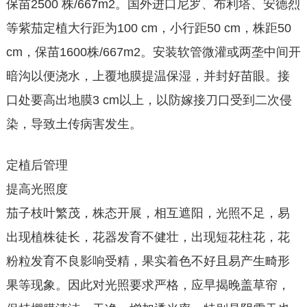
保苗2500 株/667m2。国外进口尼罗、布利塔、安德烈
等紫茄定植大行距为100 cm，小行距50 cm，株距50
cm，保苗1600株/667m2。安装软管微灌或两垄中间开
暗沟以便浇水，上覆地膜提温保湿，并封好苗眼。接
口处要高出地膜3 cm以上，以防嫁接刀口受到二次侵
染，导致土传病害发生。
定植后管理
提高光照度
茄子枝叶繁茂，株态开展，相互遮阳，光照不足，易
出现植株徒长，花器发育不健壮，出现短花柱花，花
粉粒发育不良影响受精，果实着色不好且易产生畸形
果等现象。因此对光照要求严格，应早揭晚盖草帘，