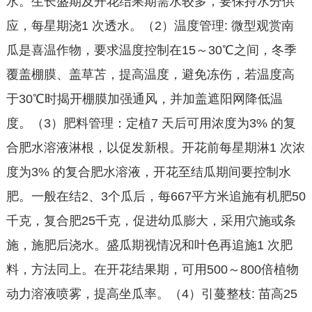
水。生长盛期及开花结果期需水较多，要保持水分供
应，每星期浇1 次透水。（2）温度管理: 微型观赏南
瓜是喜温作物，要求温度控制在15～30℃之间，冬季
覆盖棚膜、盖草苫，提高温度，避免冻伤，若温度高
于30℃时揭开棚膜加强通风，并加盖遮阳网降低温
度。（3）肥料管理：定植7 天后可用浓度为3% 的复
合肥水溶液淋根，以促发新根。开花前每星期淋1 次浓
度为3% 的复合肥水溶液，开花至结瓜期间要控制水
肥。一般在结2、3个瓜后，每667平方米追施有机肥50
千克，复合肥25千克，促进幼瓜膨大，采用穴施或条
施，施肥后浇水。盛瓜期视情况和叶色再追施1 次肥
料，方法同上。在开花结果期，可用500～800倍植物
动力溶液喷雾，提高坐瓜率。（4）引蔓整枝: 苗高25