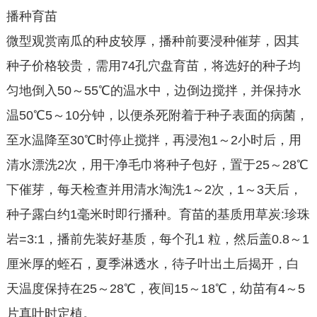
播种育苗
微型观赏南瓜的种皮较厚，播种前要浸种催芽，因其
种子价格较贵，需用74孔穴盘育苗，将选好的种子均
匀地倒入50～55℃的温水中，边倒边搅拌，并保持水
温50℃5～10分钟，以便杀死附着于种子表面的病菌，
至水温降至30℃时停止搅拌，再浸泡1～2小时后，用
清水漂洗2次，用干净毛巾将种子包好，置于25～28℃
下催芽，每天检查并用清水淘洗1～2次，1～3天后，
种子露白约1毫米时即行播种。育苗的基质用草炭:珍珠
岩=3:1，播前先装好基质，每个孔1 粒，然后盖0.8～1
厘米厚的蛭石，夏季淋透水，待子叶出土后揭开，白
天温度保持在25～28℃，夜间15～18℃，幼苗有4～5
片真叶时定植。