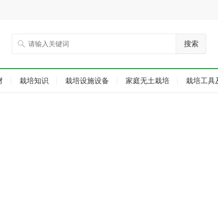
搜索
材
栽培知识
栽培设施设备
家庭无土栽培
栽培工具