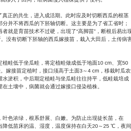
现了真正的共生，进入成活期。此时应及时切断西瓜的根茎
部分并不将西瓜的下胚轴切断。这主要是为了省工省时；
者就是育苗技术不过硬，出现了“高脚苗”，断根后易出
断。没有切断下胚轴的西瓜嫁接苗，栽入大田后，土传病
植畦低于坐瓜畦，将定植畦做成低于地面10 cm、宽50
背畦。嫁接苗定植时，接口须高于土面3～4 cm，移栽时瓜农
灌水淤积，中后期定植畦与坐瓜畦往往持平，低畦栽培成
埋在土壤中，病菌就会通过嫁接口侵染植株。
，叶色浓绿，根系舒展、白嫩。为防止出现徒长苗，在
降低苗床的温、湿度，温度保持在白天20～25 ℃，夜