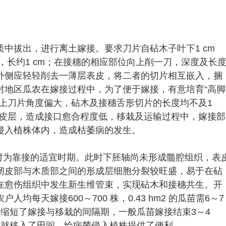
中拔出，进行离土嫁接。要求刀片自砧木子叶下1 cm
/2，长约1 cm；在接穗的相应部位向上削一刀，深度及长
外侧应轻轻削去一薄层表皮，将二者的切片相互嵌入，捆
封地区瓜农在嫁接过程中，为了便于嫁接，有意培育“高脚
上刀片角度偏大，砧木及接穗舌形切片的长度均不及1
表皮层，造成接口愈合程度低，移栽及运输过程中，嫁接部
侵入植株体内，造成枯萎病的发生。
时为靠接的适宜时期。此时下胚轴尚未形成髓腔组织，表
韧皮部与木质部之间的形成层细胞分裂较旺盛，易于在砧
在愈伤组织中发生新生维管束，实现砧木和接穗共生。开
每天嫁接600～700 株，0.43 hm2 的瓜苗需6～7
缩短了嫁接与移栽的间隔期，一般瓜苗嫁接结束3～4
合就移入了田间，给病菌侵入植株提供了便利。