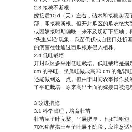
2.3 接穗不断根
嫁接后10 d（天）左右，砧木和接穗实
部，即接穗断根。但开封瓜区的瓜农绝大
或因嫁接时期偏晚，来不及切断下胚轴；再
“头重脚轻”现象，瓜苗倒伏或自接口处折
的病菌往往通过西瓜根系侵入植株。
2.4 低畦栽培
开封瓜区多采用低畦栽培。低畦栽培是指定
cm 的平畦，坐瓜畦做成高20 cm 的龟
还能做到这一点。但由于田间农事操作及
了平畦栽培，原来高出土面的嫁接口被淹
3 改进措施
3.1 科学管理，培育壮苗
壮苗应子叶完整、平展肥厚，下胚轴粗短
70%幼苗拱土至子叶展平阶段，应注意适当