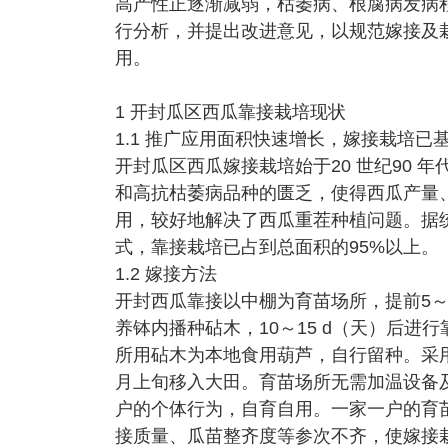
高产性正逐渐减弱，枯萎病、根腐病发病
行分析，并提出改进意见，以规范嫁接及
用。
1 开封瓜区西瓜靠接栽培现状
1.1 推广应用面积快速增长，嫁接栽培已
开封瓜区西瓜嫁接栽培始于20 世纪90
和高抗枯萎病品种的匮乏，使得西瓜产量
用，较好地解决了西瓜重茬种植问题。据
式，靠接栽培已占到总面积的95%以上。
1.2 嫁接方法
开封西瓜靠接以中棚为育苗场所，提前5～
养钵内播种砧木，10～15 d（天）后
所用砧木为本地食用葫芦，自行留种。采用
月上旬移入大田。育苗场所无需加温设备
户的个体行为，自育自用。一家一户的育
接质量、瓜苗整齐度等参次不齐，使嫁接