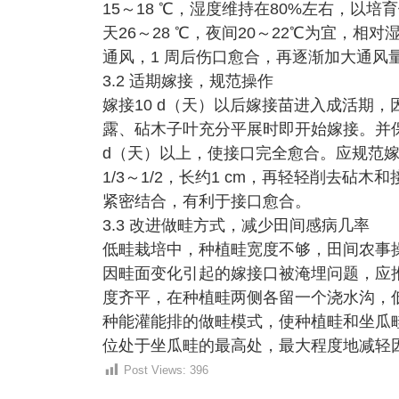
15～18 ℃，湿度维持在80%左右，以
天26～28 ℃，夜间20～22℃为宜，相
通风，1 周后伤口愈合，再逐渐加大通风
3.2 适期嫁接，规范操作
嫁接10 d（天）以后嫁接苗进入成活期
露、砧木子叶充分平展时即开始嫁接。并
d（天）以上，使接口完全愈合。应规范嫁
1/3～1/2，长约1 cm，再轻轻削去
紧密结合，有利于接口愈合。
3.3 改进做畦方式，减少田间感病几率
低畦栽培中，种植畦宽度不够，田间农事操
因畦面变化引起的嫁接口被淹埋问题，应
度齐平，在种植畦两侧各留一个浇水沟，低于
种能灌能排的做畦模式，使种植畦和坐瓜
位处于坐瓜畦的最高处，最大程度地减轻
Post Views:
396