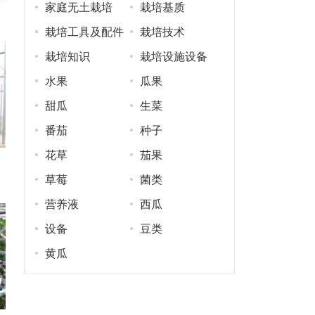
家庭无土栽培
栽培基质
栽培工具及配件
栽培技术
栽培知识
栽培设施设备
水果
瓜果
甜瓜
生菜
番茄
种子
花草
茄果
草莓
菌类
营养液
西瓜
设备
豆类
黄瓜