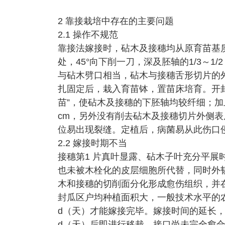
2 靠接栽培中存在的主要问题
2.1 操作不规范
靠接法嫁接时，砧木及接穗均从原育苗基质
处，45°向下削一刀，深及胚轴的1/3～1
与砧木劈口相当，砧木与接穗舌形切片的
扎固定后，栽入育苗钵，置苗床培育。开
苗”，使砧木及接穗的下胚轴均较纤细；加
cm，另外没有削去砧木及接穗切片外侧
位易出现裂缝。定植后，病菌易从此伤口
2.2 嫁接时期不当
接穗第1 片真叶显露、砧木子叶充分平展
也未被木栓化的皮层细胞所代替，同时外
木和接穗的切削面分化形成愈伤组织，并
封瓜区户均种植面积大，一般技术水平的农户人均
d（天）才能嫁接完毕。嫁接时间的延长，
d（天）后即进行移栽，接口尚未完全愈