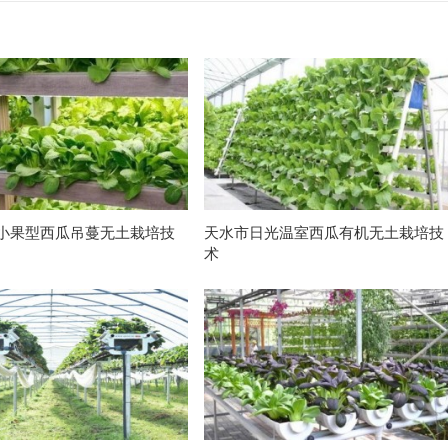
小果型西瓜吊蔓无土栽培技
天水市日光温室西瓜有机无土栽培技
术