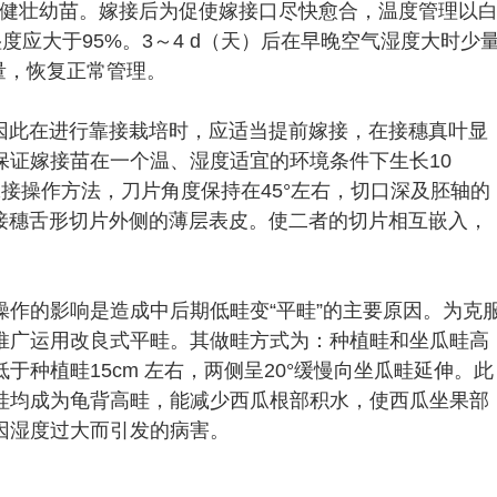
培育健壮幼苗。嫁接后为促使嫁接口尽快愈合，温度管理以
对湿度应大于95%。3～4 d（天）后在早晚空气湿度大时少
量，恢复正常管理。
，因此在进行靠接栽培时，应适当提前嫁接，在接穗真叶显
保证嫁接苗在一个温、湿度适宜的环境条件下生长10
接操作方法，刀片角度保持在45°左右，切口深及胚轴的
砧木和接穗舌形切片外侧的薄层表皮。使二者的切片相互嵌入，
作的影响是造成中后期低畦变“平畦”的主要原因。为克
推广运用改良式平畦。其做畦方式为：种植畦和坐瓜畦高
种植畦15cm 左右，两侧呈20°缓慢向坐瓜畦延伸。此
畦均成为龟背高畦，能减少西瓜根部积水，使西瓜坐果部
因湿度过大而引发的病害。