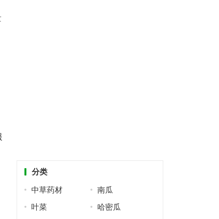
白
量
服
分类
中草药材
南瓜
叶菜
哈密瓜