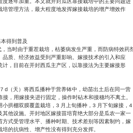
程度逐年加重。本文就开封瓜区靠接栽培中的主要问题进
栽培管理方法，最大程度地发挥嫁接栽培的增产增效作
基本得到普及
 年代，当时由于重茬栽培，枯萎病发生严重，而防病特效药
、品质、经济效益受到严重影响。嫁接技术的引入和应
统计，目前在开封西瓜主产区，以靠接法为主要嫁接形
7 d（天）将西瓜播种于营养钵中，幼苗出土后在同一营
进行靠接，用嫁接夹进行固定，操作时砧木和接穗均不离土。
小拱棚双膜覆盖栽培，3 月上旬播种，3 月下旬嫁接，4
及其他设施。开封地区嫁接苗培育绝大部分是瓜农一家一
苗方式受管理水平、播种时期、技术差别等因素制约，嫁
栽培的抗病性、增产性没有得到充分发挥。