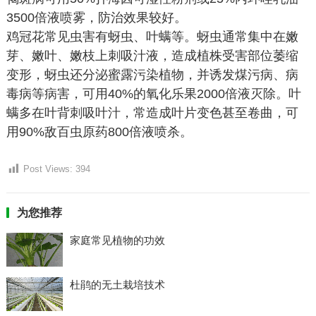
3500倍液喷雾，防治效果较好。
鸡冠花常见虫害有蚜虫、叶螨等。蚜虫通常集中在嫩
芽、嫩叶、嫩枝上刺吸汁液，造成植株受害部位萎缩
变形，蚜虫还分泌蜜露污染植物，并诱发煤污病、病
毒病等病害，可用40%的氧化乐果2000倍液灭除。叶
螨多在叶背刺吸叶汁，常造成叶片变色甚至卷曲，可
用90%敌百虫原药800倍液喷杀。
Post Views:
394
为您推荐
家庭常见植物的功效
杜鹃的无土栽培技术