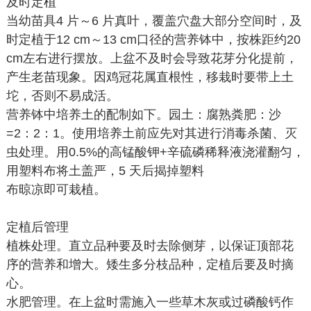
及时定植
当幼苗具4 片～6 片真叶，覆盖穴盘大部分空间时，及
时定植于12 cm～13 cm口径的营养钵中，按株距约20
cm左右进行摆放。上盆不及时会导致花芽分化提前，
产生老苗现象。因鸡冠花属直根性，移栽时要带上土
坨，否则不易成活。
营养钵中培养土的配制如下。园土：腐熟粪肥：沙
=2：2：1。使用培养土前应先对其进行消毒杀菌、灭
虫处理。用0.5%的高锰酸钾+辛硫磷稀释液浇灌翻匀，
用塑料布将土盖严，5 天后揭掉塑料
布晾凉即可栽植。
定植后管理
植株处理。直立品种要及时去除侧芽，以保证顶部花
序的营养和增大。矮生多分枝品种，定植后要及时摘
心。
水肥管理。在上盆时需施入一些草木灰或过磷酸钙作