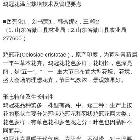
鸡冠花温室栽培技术及管理要点
■岳宪化1，刘书荣1，韩秀娜2，王 峰2
（1. 山东省微山县林业局；2.山东省微山县农业局
277600 ）
鸡冠花(Celosiae cristatae )，原产印度，为苋科青葙属
一年生草本花卉。鸡冠花花色多样，花期长，色泽亮
丽，是“五一”、“十一” 重大节日布置大型花坛、花境、
盛大会场的理想花卉，节日气氛浓，景观效果好。
形态特征及生长特性
鸡冠花品种繁多，株型有高、中、矮三种；生产上按
花的形状主要分为冠状鸡冠花和羽状鸡冠花两大类；
花色多样，有单色花和多色花之分；叶色也因品种不
同而异。
鸡冠花喜温暖干燥气候，喜阳光，不耐涝，对土壤要