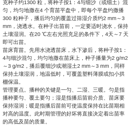
克种子约1300 粒，将种子按1：4与细沙（或细土）混
匀，均匀地撒在4 个育苗平盘中，即每个平盘约撒播
300 粒种子，播后均匀的覆盖过筛湿介质约2 mm～3
mm，浇透水。在种子出苗前，一定要适时浇水，保持
土壤湿润。在20 ℃左右光照充足的条件下，4天～7 天
即可出苗。
苗床育苗。先用水浇透苗床，水下渗后，将种子按1：
4与细沙混匀，均匀地撒在苗床上，种子播量为2 g/m2
～3 g/m2，播后覆细沙或潮湿土2 mm～3 mm，同样
保持土壤湿润，地温低时，可覆盖塑料薄膜或扣小拱
棚保温。
管理要点。播种的关键是一匀、二湿、三暖。匀是指
播种要匀、覆土要匀；湿是指播后苗前介质、苗床要
保持湿润；暖是指播后苗前可使温度保持在比苗期相
对高的温度。此时期管理的好坏将直接决定着出苗率
的高低及苗的质量。