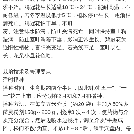
求不严。鸡冠花生长适温18 ℃～24 ℃，能耐高温，不
耐低温，若冬季温度低于5 ℃，植株停止生长，逐渐枯
萎死亡。鸡冠花怕干旱，不耐
涝。注意排水防涝，防止受涝死亡；同时保持室土稍
湿润，防止茎叶凋萎下垂，影响正常生长。鸡冠花为
强阳性植物，喜阳光充足。若光线不足，茎叶易徒
长，花朵小且花色暗。
栽培技术及管理要点
适时播种
播种时间。生育期约两个半月，因此针对“五一”、“十
一”花卉上市，应分别在2月初和7月初播种。
播种方法。在每立方米介质（约20 袋）中加入50%多
菌灵粉剂150g～200 g，搅拌3 次～4 次，使药物与介
质充分混合，然后边喷水边搅拌，调至介质“手握成
团，松而不散”为宜。堆放6h～8 h后，装于穴盘内。每