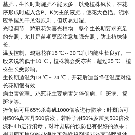
基肥，生长时期施肥不能太多，以免植株疯长，在花
序形成时施入含P、K为主的液肥，使花大色艳。浇水
应掌握见干见湿原则，但切忌过湿。
光照调节。鸡冠花为喜光植物，整个生长期要求充足
的光照，尤其是苗期更应注意加强光照，防止植株徒
长。
温度控制。鸡冠花在15 ℃～30 ℃间均能生长良好。一
般来说若低于10 ℃，植株就会受冻害，超过35 ℃，植
株生长受影响。
生长期适温为18 ℃～24 ℃，开花后适当降低温度对延
长花期很有效。
病虫害管理。鸡冠花主要病害为猝倒病、叶斑病、褐
斑病等。
猝倒病可用65%杀毒矾1000倍液进行防治；叶斑病可
用50%真菌丹500倍液，若种子用50%多菌灵500倍液
浸种4 h进行消毒，对叶斑病的预防也有很好的效果；
褐斑病可用50%扑海因可湿性粉剂或25%丙环唑乳油