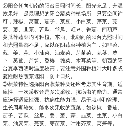
②阳台朝向朝南的阳台日照时间长、阳光充足，升温
效果好，是最理想的阳台蔬菜种植场所，只要空间许
可，辣椒、莴苣、茄子、菜豆、小白菜、芹菜、芫
荽、葱、韭菜、苦瓜、丝瓜、豇豆、番茄、西葫芦、
黄瓜等蔬菜均可种植。东西、北朝向的阳台光照时间
和光照量都不足，应以耐阴蔬菜种植为主，如韭菜、
葱、姜、蒜、小油菜、油麦菜、芽苗菜、芫荽、萝
卜、莴苣、芦笋、香椿、蕹菜、木耳菜等。朝西的阳
台夏季西晒时温度较高，要注意外围种植叶大叶多或
蔓性耐热蔬菜遮阳，防止日灼。
③蔬菜特性选择阳台蔬菜种类还应考虑其生育期、适
应性、一次采收还是多次采收、抗病虫的能力。通常
应选择适应性强、抗病虫能力强、易于栽种和管理、
生长周期较短、能多次采收的蔬菜，如辣椒、番茄、
茄子、苦瓜、丝瓜、姜、葱、蒜、韭菜、生菜、小白
菜、油麦菜、芫荽、芽苗菜、叶用芥菜、莴笋等。