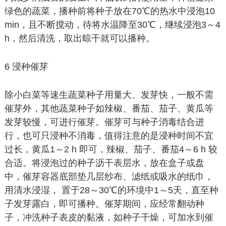
绿色的蔬菜，播种前将种子放在70℃的热水中浸泡10
min，且不断搅动，待将水温降至30℃，继续浸泡3～4
h，然后清洗，取出晾干就可以播种。
6 浸种催芽
除小白菜等速生蔬菜种子用量大、发芽快，一般不需
催芽外，其他蔬菜种子如辣椒、番茄、茄子、黄瓜等
发芽较慢，可进行催芽。催芽可与种子消毒结合进
行，也可只浸种不消毒，值得注意的是浸种时间不宜
过长，黄瓜1～2 h 即可，辣椒、茄子、番茄4～6 h 较
合适。将浸泡过的种子沥干表层水，放在盒子或盘
中，催芽容器底部垫几层纱布、滤纸或吸水的纸巾，
用清水浸湿， 置于28～30℃的环境中1～5天，直至种
子发芽露白，即可播种。催芽期间，应经常翻动种
子，冲洗种子表皮的黏液，如种子干燥，可加水到催