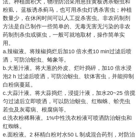
法。种植面积大，物理防治采用悬挂黄板诱杀蚜虫和
粉虱， 蓝板诱杀蓟马，也可用杀虫灯诱杀害虫；种植
数量少，在休闲时间可以人工捉杀害虫。非农药制剂
方法是自己制作一些简单的、无毒无害无污染的非农
药制剂杀虫或驱虫，一般可就地取材，操作简单实
用。
a.辣椒液。将辣椒捣烂后加10 倍水煮10 min过滤后喷
洒，可防治蚜虫、蝽象等。
b.大葱汁液。将大葱的外皮、烂叶捣碎，加10 倍水浸
泡2 h 过滤后喷洒，可防治蚜虫、软体害虫，并能抑制
白粉病蔓延。
c.大蒜汁液。将大蒜捣烂，浸提汁液，加水20~25 倍搅
匀过滤后立即喷洒，可以防治蚜虫、红蜘蛛、蚧壳虫
若虫及灰霉病、根腐病等。
d.洗衣粉稀释液。1%中性洗衣粉液可喷洒防治蚜虫和
红蜘蛛。
e.面粉液。2 杯精白粉对水50 L 制成混合药剂，对防治