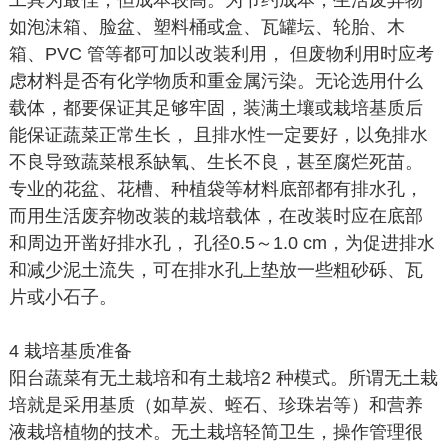
工具为最佳，但成本较高。为节约成本，生活废弃物
如泡沫箱、脸盆、塑料桶或盒、瓦罐坛、轮胎、木
箱、PVC 管等都可加以改装利用， 但废物利用时应考
虑材料是否有化学物质和重金属污染。无论选用什么
载体，都要保证其足够牢固，装满土壤或栽培基质后
能保证蔬菜正常生长， 且排水性一定要好，以免排水
不良导致蔬菜根系缺氧、生长不良，甚至腐烂死苗。
专业的花盆、花槽、种植袋等材料底部都有排水孔，
而用生活废弃物改装的栽培载体，在改装时应在底部
和周边开凿好排水孔， 孔径0.5～1.0 cm，为促进排水
和减少泥土流失，可在排水孔上垫放一些粗砂砾、瓦
片或小石子。
4 栽培基质准备
阳台蔬菜有无土栽培和有土栽培2 种模式。所谓无土栽
培就是采用基质（如草炭、蛭石、珍珠岩等）和营养
液栽培植物的技术。无土栽培轻简卫生，操作管理很