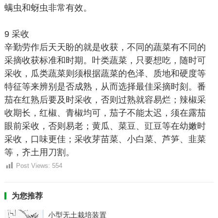
螨虫和蚜虫非常有效。
9 采收
辛勤劳作后天天盼的就是收获，不同的蔬菜有不同的
采摘收获标准和时期。叶类蔬菜，只要想吃，随时可
采收，瓜类蔬菜则须根据蔬菜的色泽、质地和硬度等
特征等来辨别是否成熟，从而选择最佳采摘时刻。番
茄在红熟后要及时采收，否则过熟就容易烂；辣椒采
收期长，红椒、青椒均可，茄子不能太迟，须在露茄
眼前采收，否则易老；黄瓜、菜豆、豇豆等在幼嫩时
采收，口味更佳；采收芽苗菜、小白菜、芦笋、韭菜
等，齐土用刀割。
Post Views:
554
为您推荐
小型无土栽培装置