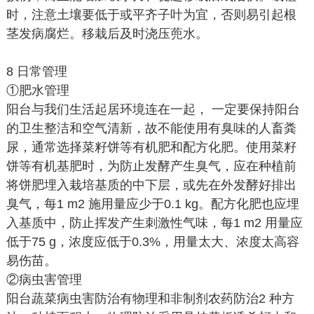
时，注意土壤要低于或平齐子叶为宜，否则易引起根
茎发病腐烂。移栽后及时浇压蔸水。
8 日常管理
①肥水管理
阳台与我们生活起居环境连在一起， 一定要保持阳台
的卫生整洁和空气清新，故不能使用有臭味的人畜粪
尿，通常选择菜籽饼等有机肥和配方化肥。使用菜籽
饼等有机基肥时，为防止发酵产生臭气，应在种植前
将饼肥埋入栽培基质的中下层，或先在外发酵好排出
臭气，每1 m2 施用量应少于0.1 kg。配方化肥也应埋
入基质中，防止挥发产生刺激性气味，每1 m2 用量应
低于75 g，浓度应低于0.3%，用量太大、浓度太高容
易伤苗。
②病虫害管理
阳台蔬菜病虫害防治有物理和非制剂农药防治2 种方