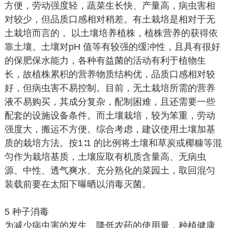
方便，劳动强度轻，蔬菜生长快、产量高，病虫害相
对较少，但品质口感相对稍差。有土栽培是相对于无
土栽培而言的， 以土壤培养植株，植株营养的获得依
靠土壤。土壤对pH 值等有较强的缓冲性，且具有很好
的保肥保水能力，各种有益菌的活动有利于植物生
长，故植株累积的营养物质结构优，品质口感相对较
好，但病虫害不易控制。目前，无土栽培所需的营养
液不易购买，其成分复杂，配制困难，且还需要一些
配套的设施设备条件。而土壤栽培，较为笨重，劳动
强度大，搬运不方便。综合考虑，建议使用土壤加基
质的栽培方法。按1∶1 的比例将土壤和草炭或椰糠等混
匀作为栽培基质，土壤应取有机质含量高、无病虫
源、中性、透气爽水、充分熟化的菜园土，取回混匀
装载前要在太阳下曝晒以消毒灭菌。
5 种子消毒
为减少病虫害的发生、降低农药的使用量，种植健康