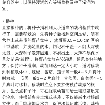
芽容器中，以保持浸润纱布等铺垫物及种子湿润为
宜。
7 播种
直接播种的，将种子播种到大小适当的栽培基质中就
行了。需要移栽的，先将种子撒播到空间足够、装有
营养土或基质的育苗盘中， 然后覆0.5～1.0 cm 厚的
土或基质，并浇足量的水。切记种子盖土不能太深或
太浅，太深种子发芽困难，不易出土，太薄不易保水
且幼苗易“戴帽”。将育苗盘放在较温暖、通风良好的地
方，保持种子湿润。幼苗到达一定大小时，适时移栽
到种植载体中，辣椒、番茄、茄子等一般4～5 片真叶
时移栽， 瓜类一般1～2 片真叶，甘蓝类、白菜类4～5
片真叶时移栽。移栽时注意不要损伤秧苗幼嫩的根
系、生长点和子叶，可在掘取幼苗前给土壤或基质充
分浇水，使根部多带土壤或基质，不仅能减小对根部
损伤，而且能增加吸水力、促进移栽后成活快。栽植