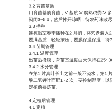
3.2 育苗基质
用育苗基质育苗，V 基质∶V 腐熟鸡粪∶V 
闷闭3~5 d，然后摊开晾晒，待农药味散尽
3.3 播种
连栋温室春季播种在2 月初，将穴盘装入2
覆满基质，轻轻按压，覆膜保温保湿，待7
3.4 苗期管理
3.4.1 温度管理
出苗后撤膜，育苗室温度白天保持在25~30 
3.4.2 水分管理
在第1 片真叶长出之前一般不浇水，第1 片
酸二氢钾叶面肥1~2 次，要控制湿度，以防止
定植前要炼苗。
4 定植后管理
4.1 定植