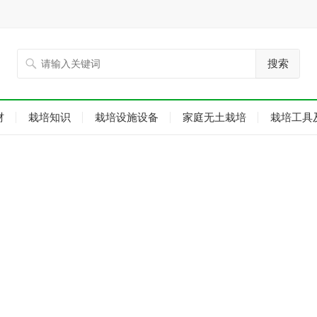
搜索
材
栽培知识
栽培设施设备
家庭无土栽培
栽培工具