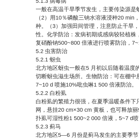
5.1.3 病毒病
一般在高温干旱季节发生，主要传染源是
（2）用10％磷酸三钠水溶液浸种20 m
种。（3）加强田间管理，注意防止干旱，
性。化学防治：发病初期或感病较轻植株，用
复硝酚钠500~800 倍液进行喷雾防治，7~1
5.2 虫害防治
5.2.1 蚜虫
北方地区蚜虫一般在5 月初以后随着温度
切断蚜虫滋生场所。生物防治：可在棚中
7~10 d 喷施10%吡虫啉1 500 倍液防治。
5.2.2 白粉虱
白粉虱的繁殖力很强，在夏季温暖条件下只需
网，悬挂20 cm×30 cm 黄板，也可
扑虱可湿性粉1 500~2 000 倍液，5~
5.2.3 蓟马
北方地区5—6 月份是蓟马发生的主要季