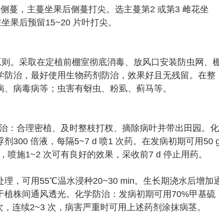
1 条侧蔓，主蔓坐果后侧蔓打尖。选主蔓第2 或第3 雌花坐
坐果后预留15~20 片叶打尖。
原则。采取在定植前棚室彻底消毒、放风口安装防虫网、
学防治，最好使用生物药剂防治，效果好且无残留。在整
病、病毒病等；虫害有蚜虫、粉虱、蓟马等。
防治：合理密植、及时整枝打杈、摘除病叶并带出田园。化
300 倍液，每隔5~7 d 喷1 次药。在发病初期可用50 
1 次，喷施1~2 次可有良好的效果，采收前7 d 停止用药。
，可用55℃温水浸种20~30 min。生长期浇水后增加
于植株间通风透光。化学防治：发病初期可用70%甲基硫
1 次，连续2~3 次，病害严重时可用上述药剂涂抹病茎。