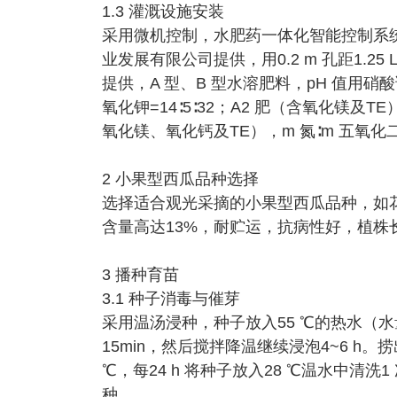
1.3 灌溉设施安装
采用微机控制，水肥药一体化智能控制系统（L
业发展有限公司提供，用0.2 m 孔距1.2
提供，A 型、B 型水溶肥料，pH 值用硝
氧化钾=14∶5∶32；A2 肥（含氧化镁及TE
氧化镁、氧化钙及TE），m 氮∶m 五氧化二磷
2 小果型西瓜品种选择
选择适合观光采摘的小果型西瓜品种，如花
含量高达13%，耐贮运，抗病性好，植株长势
3 播种育苗
3.1 种子消毒与催芽
采用温汤浸种，种子放入55 ℃的热水（水
15min，然后搅拌降温继续浸泡4~6 h
℃，每24 h 将种子放入28 ℃温水中清洗
种。