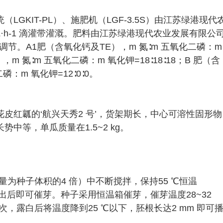
GKIT-PL）、施肥机（LGF-3.5S）由江苏绿港现代
5 L·h-1 滴灌带灌溉。肥料由江苏绿港现代农业发展有限公
酸调节。A1肥（含氧化钙及TE），m 氮∶m 五氧化二磷：m
），m 氮∶m 五氧化二磷：m 氧化钾=18∶18∶18；B 肥（含
：m 氧化钾=12∶0∶0。
皮红瓤的‘航兴天秀2 号’，货架期长，中心可溶性固形物
中等，单瓜质量在1.5~2 kg。
量为种子体积的4 倍）中不断搅拌，保持55 ℃恒温
。捞出后即可催芽。种子采用恒温箱催芽，催芽温度28~32
1 次，露白后将温度降到25 ℃以下，胚根长达2 mm 即可