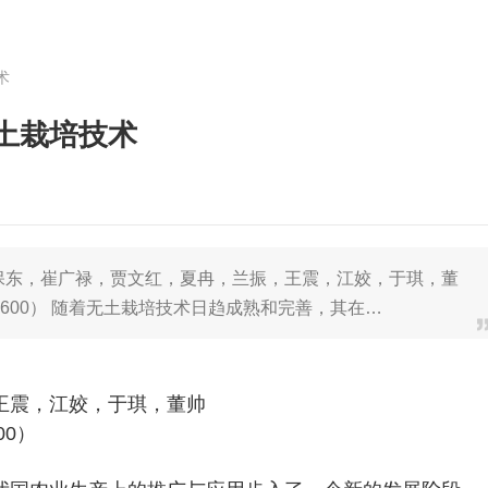
术
土栽培技术
保东，崔广禄，贾文红，夏冉，兰振，王震，江姣，于琪，董
2600） 随着无土栽培技术日趋成熟和完善，其在…
王震，江姣，于琪，董帅
00）