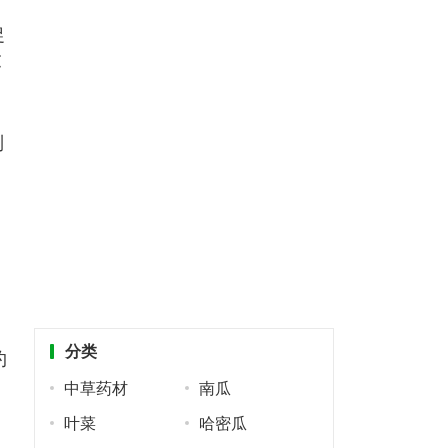
促
℃
制
分类
约
中草药材
南瓜
叶菜
哈密瓜