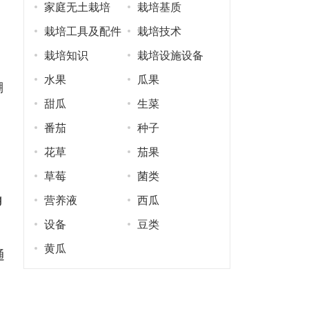
家庭无土栽培
栽培基质
栽培工具及配件
栽培技术
栽培知识
栽培设施设备
水果
瓜果
棚
甜瓜
生菜
番茄
种子
花草
茄果
草莓
菌类
g
营养液
西瓜
设备
豆类
黄瓜
通