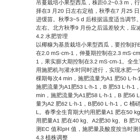
吊蔓栽培小果型西瓜，株距0.2~0.3 m，行距
择在3 月20 日左右定植，秋季在7 月25
进缓苗。秋季3~5 d 后根据温度适当调节
左右。北方秋季9 月份之后温差较大，应减
4.2 水肥管理
以椰糠为基质栽培小果型西瓜，要控制好E
在2.0 mS·cm-1，伸蔓期控制在2.3 mS·c
1，果实膨大期控制在3.2 mS·cm-1。全
用施肥机与灌水时同时进行，实现水肥一体化。全
棵期每次4 min，施肥流量为A1 肥50 L·h-1
施肥流量为A1肥53 L·h-1，B 肥53 L·
min，施肥流量为A1肥58 L·h-1，B 肥56
量为A2 肥62 L·h-1，B肥60 L·h-1，C
L。春季全生育期大约用肥量A1 肥在50 kg、
用肥量A1 肥在40 kg、A2肥30 kg、B 
测EC 值和pH 值，施肥量及酸度按当时
4.3 植株调整