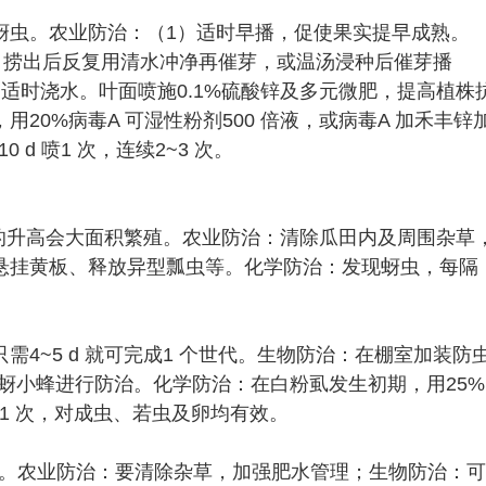
蚜虫。农业防治：（1）适时早播，促使果实提早成熟。
in，捞出后反复用清水冲净再催芽，或温汤浸种后催芽播
适时浇水。叶面喷施0.1%硫酸锌及多元微肥，提高植株
20%病毒A 可湿性粉剂500 倍液，或病毒A 加禾丰锌
0 d 喷1 次，连续2~3 次。
的升高会大面积繁殖。农业防治：清除瓜田内及周围杂草
悬挂黄板、释放异型瓢虫等。化学防治：发现蚜虫，每隔
4~5 d 就可完成1 个世代。生物防治：在棚室加装防
释放丽蚜小蜂进行防治。化学防治：在白粉虱发生初期，用25%
7 d喷1 次，对成虫、若虫及卵均有效。
节。农业防治：要清除杂草，加强肥水管理；生物防治：可