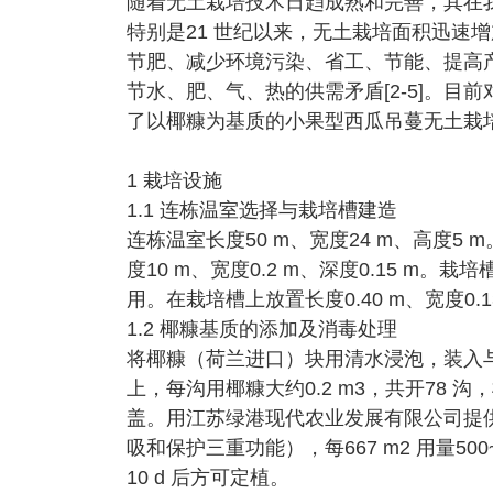
随着无土栽培技术日趋成熟和完善，其在
特别是21 世纪以来，无土栽培面积迅速增加，
节肥、减少环境污染、省工、节能、提高
节水、肥、气、热的供需矛盾[2-5]。
了以椰糠为基质的小果型西瓜吊蔓无土栽
1 栽培设施
1.1 连栋温室选择与栽培槽建造
连栋温室长度50 m、宽度24 m、高度5 
度10 m、宽度0.2 m、深度0.15 
用。在栽培槽上放置长度0.40 m、宽度0.1
1.2 椰糠基质的添加及消毒处理
将椰糠（荷兰进口）块用清水浸泡，装入与
上，每沟用椰糠大约0.2 m3，共开78 沟
盖。用江苏绿港现代农业发展有限公司提
吸和保护三重功能），每667 m2 用量50
10 d 后方可定植。