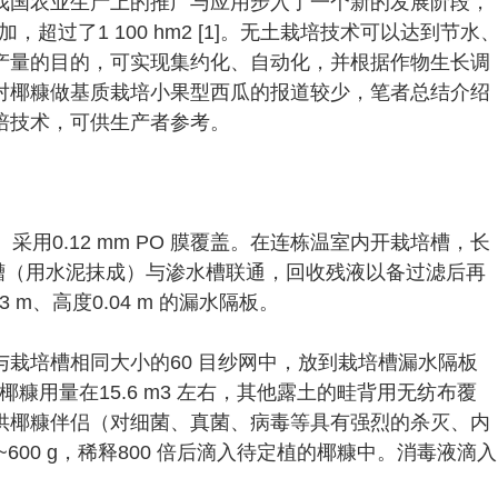
我国农业生产上的推广与应用步入了一个新的发展阶段，
超过了1 100 hm2 [1]。无土栽培技术可以达到节水
产量的目的，可实现集约化、自动化，并根据作物生长调
目前对椰糠做基质栽培小果型西瓜的报道较少，笔者总结介绍
培技术，可供生产者参考。
m。采用0.12 mm PO 膜覆盖。在连栋温室内开栽培槽，长
m。栽培槽（用水泥抹成）与渗水槽联通，回收残液以备过滤后再
3 m、高度0.04 m 的漏水隔板。
栽培槽相同大小的60 目纱网中，放到栽培槽漏水隔板
，椰糠用量在15.6 m3 左右，其他露土的畦背用无纺布覆
供椰糠伴侣（对细菌、真菌、病毒等具有强烈的杀灭、内
0~600 g，稀释800 倍后滴入待定植的椰糠中。消毒液滴入