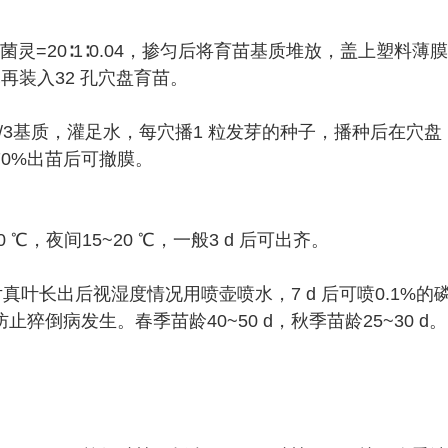
多菌灵=20∶1∶0.04，掺匀后将育苗基质堆放，盖上塑料薄膜
再装入32 孔穴盘育苗。
/3基质，灌足水，每穴播1 粒发芽的种子，播种后在穴盘
0%出苗后可撤膜。
℃，夜间15~20 ℃，一般3 d 后可出齐。
真叶长出后视湿度情况用喷壶喷水，7 d 后可喷0.1%的
猝倒病发生。春季苗龄40~50 d，秋季苗龄25~30 d。