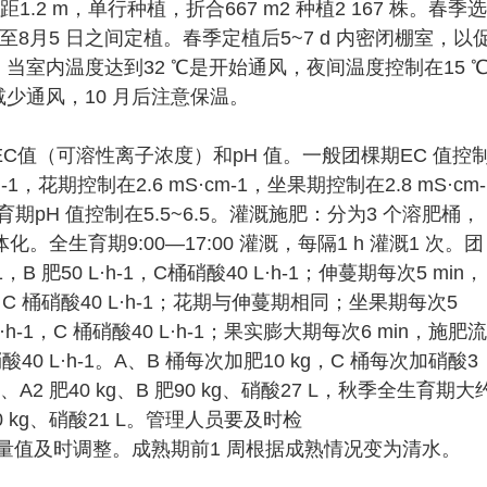
1.2 m，单行种植，折合667 m2 种植2 167 株。春季选
 日至8月5 日之间定植。春季定植后5~7 d 内密闭棚室，以
。当室内温度达到32 ℃是开始通风，夜间温度控制在15 
少通风，10 月后注意保温。
C值（可溶性离子浓度）和pH 值。一般团棵期EC 值控
m-1，花期控制在2.6 mS·cm-1，坐果期控制在2.8 mS·cm-
生育期pH 值控制在5.5~6.5。灌溉施肥：分为3 个溶肥桶，
生育期9:00—17:00 灌溉，每隔1 h 灌溉1 次。团
，B 肥50 L·h-1，C桶硝酸40 L·h-1；伸蔓期每次5 min，
h-1，C 桶硝酸40 L·h-1；花期与伸蔓期相同；坐果期每次5
 L·h-1，C 桶硝酸40 L·h-1；果实膨大期每次6 min，施肥流
 桶硝酸40 L·h-1。A、B 桶每次加肥10 kg，C 桶每次加硝酸3
A2 肥40 kg、B 肥90 kg、硝酸27 L，秋季全生育期大
肥70 kg、硝酸21 L。管理人员要及时检
测量值及时调整。成熟期前1 周根据成熟情况变为清水。