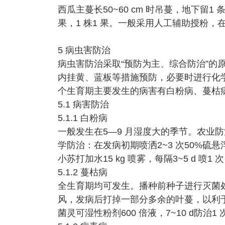
西瓜主蔓长50~60 cm 时吊蔓，地下留
果，1 株1 果。一般采用人工辅助授粉，在
5 病虫害防治
病虫害防治采取“预防为主、综合防治”的
内挂黄、蓝板等措施预防，必要时进行化
个生育期主要发生的病害有白粉病、蔓枯
5.1 病害防治
5.1.1 白粉病
一般发生在5—9 月湿度大的季节。农业
学防治：在发病初期喷洒2~3 次50%硫悬浮剂
小苏打加水15 kg 喷雾，每隔3~5 d 喷
5.1.2 蔓枯病
全生育期均可发生。播种前种子进行灭菌处理
风，发病后打掉一部分多余的叶蔓，以利
菌灵可湿性粉剂600 倍液，7~10 d防治