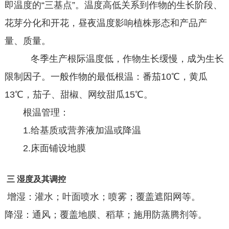
即温度的“三基点”。温度高低关系到作物的生长阶段、
花芽分化和开花，昼夜温度影响植株形态和产品产
量、质量。
冬季生产根际温度低，作物生长缓慢，成为生长
限制因子。一般作物的最低根温：番茄10℃，黄瓜
13℃，茄子、甜椒、网纹甜瓜15℃。
根温管理：
1.给基质或营养液加温或降温
2.床面铺设地膜
三 湿度及其调控
增湿：灌水；叶面喷水；喷雾；覆盖遮阳网等。
降湿：通风；覆盖地膜、稻草；施用防蒸腾剂等。