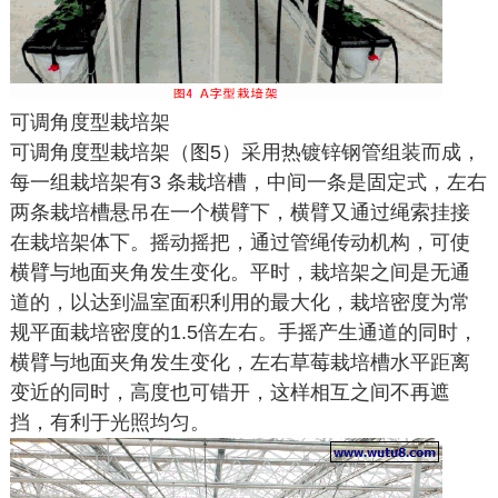
可调角度型栽培架
可调角度型栽培架（图5）采用热镀锌钢管组装而成，
每一组栽培架有3 条栽培槽，中间一条是固定式，左右
两条栽培槽悬吊在一个横臂下，横臂又通过绳索挂接
在栽培架体下。摇动摇把，通过管绳传动机构，可使
横臂与地面夹角发生变化。平时，栽培架之间是无通
道的，以达到温室面积利用的最大化，栽培密度为常
规平面栽培密度的1.5倍左右。手摇产生通道的同时，
横臂与地面夹角发生变化，左右草莓栽培槽水平距离
变近的同时，高度也可错开，这样相互之间不再遮
挡，有利于光照均匀。