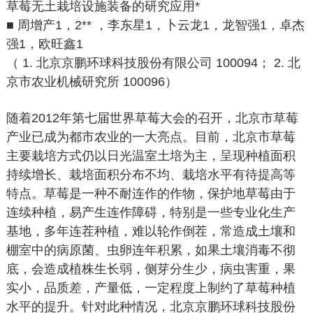
草莓无土栽培设施装备的研究应用*
■ 周增产1，2** ，李东星1，卜云龙1，龙智强1，卓杰
强1，欧旺鑫1
（ 1. 北京京鹏环球科技股份有限公司 100094； 2. 北
京市农业机械研究所 100096）
随着2012年第七届世界草莓大会的召开，北京市草莓
产业已成为都市农业的一大亮点。目前，北京市草莓
主要栽培方式仍以日光温室土培为主，呈现种植面积
持续增长、栽培面积分布不均、栽培水平有待提高等
特点。草莓是一种不耐连作的作物，保护地草莓由于
连续种植，易产生连作障碍，特别是一些专业化生产
基地，多年连茬种植，难以轮作倒茬，常造成土壤和
棚室中的病原菌、虫卵连年积累，如果土壤消毒不彻
底，会造成植株生长弱，侧芽分生少，病虫害重，果
实小，品质差，产量低，一定程度上制约了草莓种植
水平的提升。针对此种情况，北京京鹏环球科技股份