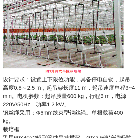
设计要求：设置上下限位功能，具备停电自锁，起吊
高度0.8～2.5 m，起吊架长度11 m，起吊速度单程3~4
min。电机参数：起吊质量600 kg，行程6 m，电源
220V/50Hz，功率1.2 kW。
钢丝绳采用：Φ6mm线束型钢丝绳。单根载荷400
kg。
栽培框
采用60×40×2矩形管做吊挂横梁，40×2.5镀锌钢板做