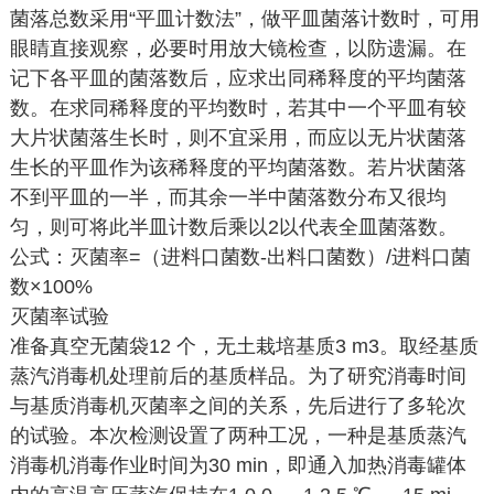
菌落总数采用“平皿计数法”，做平皿菌落计数时，可用
眼睛直接观察，必要时用放大镜检查，以防遗漏。在
记下各平皿的菌落数后，应求出同稀释度的平均菌落
数。在求同稀释度的平均数时，若其中一个平皿有较
大片状菌落生长时，则不宜采用，而应以无片状菌落
生长的平皿作为该稀释度的平均菌落数。若片状菌落
不到平皿的一半，而其余一半中菌落数分布又很均
匀，则可将此半皿计数后乘以2以代表全皿菌落数。
公式：灭菌率=（进料口菌数-出料口菌数）/进料口菌
数×100%
灭菌率试验
准备真空无菌袋12 个，无土栽培基质3 m3。取经基质
蒸汽消毒机处理前后的基质样品。为了研究消毒时间
与基质消毒机灭菌率之间的关系，先后进行了多轮次
的试验。本次检测设置了两种工况，一种是基质蒸汽
消毒机消毒作业时间为30 min，即通入加热消毒罐体