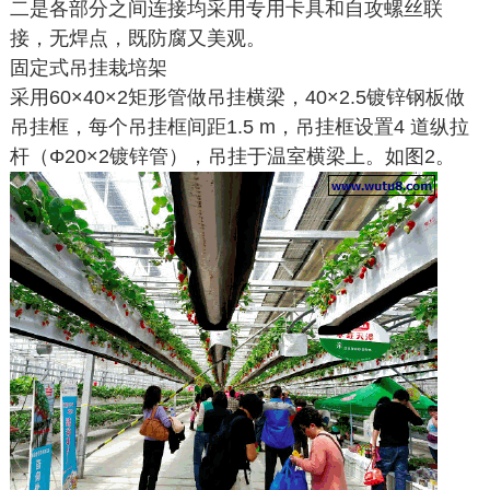
二是各部分之间连接均采用专用卡具和自攻螺丝联
接，无焊点，既防腐又美观。
固定式吊挂栽培架
采用60×40×2矩形管做吊挂横梁，40×2.5镀锌钢板做
吊挂框，每个吊挂框间距1.5 m，吊挂框设置4 道纵拉
杆（Φ20×2镀锌管），吊挂于温室横梁上。如图2。