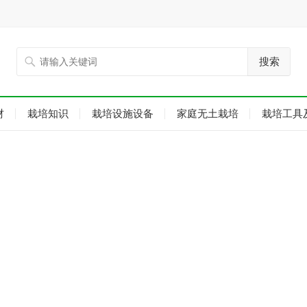
搜索
材
栽培知识
栽培设施设备
家庭无土栽培
栽培工具