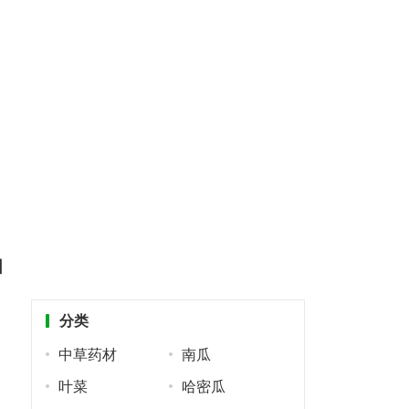
阳
分类
中草药材
南瓜
叶菜
哈密瓜