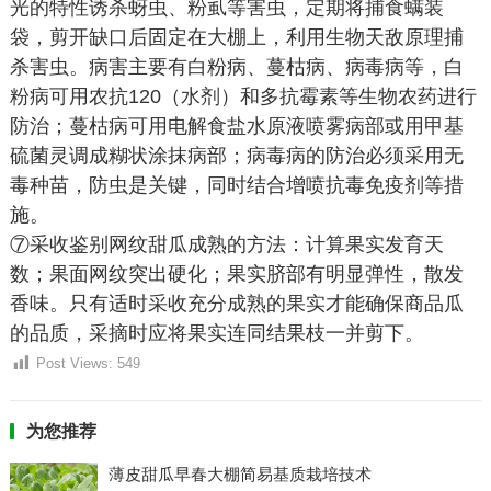
光的特性诱杀蚜虫、粉虱等害虫，定期将捕食螨装
袋，剪开缺口后固定在大棚上，利用生物天敌原理捕
杀害虫。病害主要有白粉病、蔓枯病、病毒病等，白
粉病可用农抗120（水剂）和多抗霉素等生物农药进行
防治；蔓枯病可用电解食盐水原液喷雾病部或用甲基
硫菌灵调成糊状涂抹病部；病毒病的防治必须采用无
毒种苗，防虫是关键，同时结合增喷抗毒免疫剂等措
施。
⑦采收鉴别网纹甜瓜成熟的方法：计算果实发育天
数；果面网纹突出硬化；果实脐部有明显弹性，散发
香味。只有适时采收充分成熟的果实才能确保商品瓜
的品质，采摘时应将果实连同结果枝一并剪下。
Post Views:
549
为您推荐
薄皮甜瓜早春大棚简易基质栽培技术