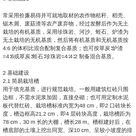
常采用价廉易得并可就地取材的农作物秸秆、稻壳、
锯木屑、废菇渣等农产废弃物，经过发酵后作为无土
栽培的有机基质，采用珍珠岩、河沙、蛭石、炉渣为
无土栽培的无机基质，然后将有机基质和无机基质按
4:6 的体积比混合配制复合基质；也可按草炭∶炉渣
=4∶6或草炭∶蛭石∶珍珠岩=4∶4∶2 制备混合基质。
2 基础建设
2.1 简易栽培槽
用于填充基质，进行规范栽培。一般用建筑红砖只围
边框，不需水泥浆加固，直接垒砌；也可用定制水泥
板代替红砖。栽培槽标准内宽为48 cm，即2 口砖块长
度，槽边框高21.2 cm，即4 层砖块高度，栽培槽距为
78 cm，30 m 长的大棚，槽长28 m。槽框建好后，在
槽底部的土壤上挖出同宽、深10 cm、呈较小坡度的排