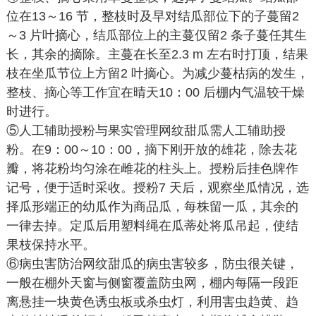
位在13～16 节，整枝时及早对结瓜部位下的子蔓留2
～3 片叶摘心，结瓜部位上的主蔓仅留2 条子蔓任其生
长，其余的摘除。主蔓在长至2.3 m 左右时打顶，结果
枝在坐瓜节位上方留2 叶摘心。为减少蔓枯病的发生，
整枝、摘心等工作宜在晴天10：00 后棚内气温较干燥
时进行。
⑤人工辅助授粉与果实管理网纹甜瓜需人工辅助授
粉。在9：00～10：00，摘下刚开放的雄花，除去花
瓣，将花粉均匀涂在雌花的柱头上。授粉后挂色牌作
记号，便于适时采收。授粉7 天后，观察坐瓜情况，选
择瓜形端正的幼瓜作为商品瓜，每株留一瓜，其余的
一律去掉。定瓜后用塑料绳在瓜蒂处将瓜吊起，使结
果枝保持水平。
⑥病虫害防治网纹甜瓜的病虫害较多，防虫很关键，
一般在棚外天窗与侧窗覆盖防虫网，棚内每隔一段距
离悬挂一块黄色诱虫板或杀虫灯，利用害虫趋黄、趋