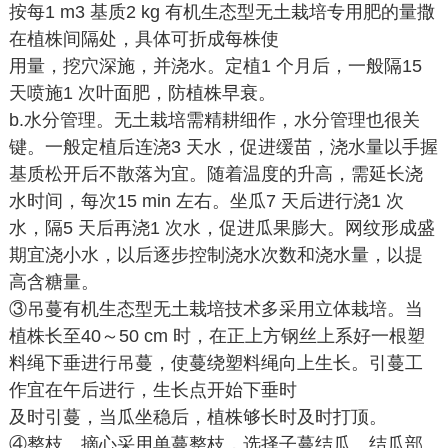
按每1 m3 基质2 kg 有机生态型无土栽培专用肥的量撒
在植株间隔处，具体可折成每株使
用量，挖穴深施，并浇水。定植1 个月后，一般隔15
天喷施1 次叶面肥，防植株早衰。
b.水分管理。无土栽培需精耕细作，水分管理也很关
键。一般定植后连浇3 天水，促进缓苗，浇水量以手握
基质松开后不散落为宜。随着温度的升高，需延长浇
水时间，每次15 min 左右。坐瓜7 天后进行浇1 次
水，隔5 天后再浇1 次水，促进瓜果膨大。网纹形成盛
期宜浇小水，以后逐步控制浇水次数和浇水量，以提
高含糖量。
③吊蔓有机生态型无土栽培技术多采用立体栽培。当
植株长至40～50 cm 时，在正上方钢丝上系好一根塑
料绳下垂进行吊蔓，使蔓绕塑料绳向上生长。引蔓工
作宜在午后进行，生长点开始下垂时
及时引蔓，当瓜坐稳后，植株够长时及时打顶。
④整枝、摘心采用单蔓整枝，选择子蔓结瓜。结瓜部