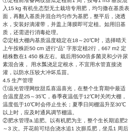
①定植前准备网纹甜瓜定植前1 周，按每1 m3 基质混
入15 kg 有机生态型无土栽培专用肥，均匀撒在基质表
面，再翻入基质并混合均匀作为基肥，整平后，浇透
水，安装好滴灌带，并盖上薄膜即可定植。如用旧基
质，还需进行消毒处理。
②定植大棚内基质温度稳定在18～20℃时，选择晴天
上午按株距50 cm 进行“品” 字形定植2行，667 m2 定
植株数在1 450 株左右。栽后用500倍多菌灵和少许尿
素混合液， 用水瓢浇足定根水，不宜用水管直接浇
灌，以防水压较大冲坏瓜苗。
4.5 生产管理
①温光管理网纹甜瓜喜温喜光，在整个生育期中最适
合温度是25～35℃，春季夜温低于12℃时关闭大棚，
温度低于10℃时会停止生长；夏季日间棚温升至30℃
以上时，应及时通风调节棚温。
②肥水管理a.追肥。以有机肥为主，整个生长期追肥2
～3 次。开花前可结合浇水追1 次膨瓜肥，坐瓜1 周后