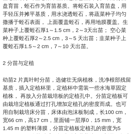
盘育苗，蛭石作为育苗基质。将蛭石装入育苗盘，用
手轻压并摊平基质，用水浇透蛭石，将蔬菜种子均匀
撒播于蛭石表面， 上面覆盖蛭石，再用地膜覆盖。生
菜种子上覆蛭石厚1～1.5 cm，2～3天出苗； 空心菜
种上覆蛭石厚2～2.5 cm，3～5 天出苗；韭菜种子上
覆蛭石厚1.5～2 cm，7～10 天出苗。
2 分苗与定植
幼苗2 片真叶时分苗，选健壮无病植株，洗净根部残留
基质，插入定植杯里，定植杯中需装一些水海草固定
植株， 再放入分苗栽培板的定植孔中。分苗定植板可
由栽培定植板通过打孔增加定植孔的密度而成。也可
用自制栽培床分苗，床体由泡沫板制成，长100 cm，
宽66 cm，高17 cm，里面铺一层厚0．15 mm，宽
1.45 m 的塑料薄膜，分苗定植板定植孔的密度为5