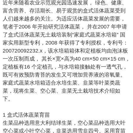
近年来随着农业示范观光园迅速发展， 绿色、健康、
富含营养、存活期长、易于观赏的盒式活体蔬菜受到
人们越来越多的关注。为适应活体蔬菜发展的需要，
笔者于2006 年开始研究活体蔬菜， 并在2007 年申请
了盒式活体蔬菜无土栽培装制“家庭式蔬菜水培箱” 国
家实用新型专利，2008 年获得了专利授权，专利号：
200720092232.x，该水培箱箱体和定植板均由泡沫板
一次压制而成， 其长×宽×高为40 cm×50 cm×15 cm，
定植板有16 个定植孔，与水培箱接触处有一透气孔，
既可有效预防青苔的发生又可增加营养液的溶氧量。
家庭式蔬菜水培箱适合水培生菜、韭菜等叶菜类蔬
菜，现将生菜、空心菜、韭菜无土栽培技术介绍如
下。
1 盒式活体蔬菜育苗
生菜品种选用意大利结球生菜，空心菜品种选用大叶
空心菜或小叶空心菜，韭菜选用雪韭四号。采用育苗