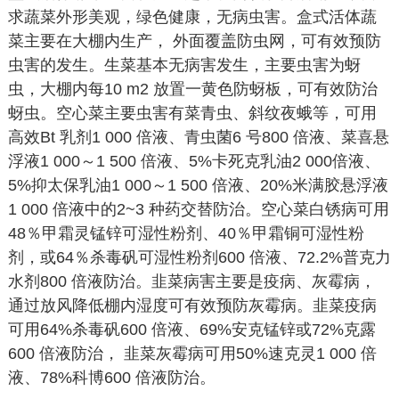
求蔬菜外形美观，绿色健康，无病虫害。盒式活体蔬
菜主要在大棚内生产， 外面覆盖防虫网，可有效预防
虫害的发生。生菜基本无病害发生，主要虫害为蚜
虫，大棚内每10 m2 放置一黄色防蚜板，可有效防治
蚜虫。空心菜主要虫害有菜青虫、斜纹夜蛾等，可用
高效Bt 乳剂1 000 倍液、青虫菌6 号800 倍液、菜喜悬
浮液1 000～1 500 倍液、5%卡死克乳油2 000倍液、
5%抑太保乳油1 000～1 500 倍液、20%米满胶悬浮液
1 000 倍液中的2~3 种药交替防治。空心菜白锈病可用
48％甲霜灵锰锌可湿性粉剂、40％甲霜铜可湿性粉
剂，或64％杀毒矾可湿性粉剂600 倍液、72.2%普克力
水剂800 倍液防治。韭菜病害主要是疫病、灰霉病，
通过放风降低棚内湿度可有效预防灰霉病。韭菜疫病
可用64%杀毒矾600 倍液、69%安克锰锌或72%克露
600 倍液防治， 韭菜灰霉病可用50%速克灵1 000 倍
液、78%科博600 倍液防治。