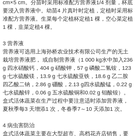
cm×5 cm。分苗时采用标准配方营养液1/4 剂量，杯底
要浸入营养液中。幼苗4 片真叶时定植，定植时采用标
准配方营养液。生菜每个定植杯定植1 棵，空心菜定植
1 棵，韭菜定植4 棵。
3 营养液
营养液可选用上海孙桥农业技术有限公司生产的无土
栽培营养液肥， 或自制营养液（1 000 kg水中加入236
g 四水硝酸钙，404 g 硝酸钾，57 g 磷酸二氢铵，123
g 七水硫酸镁，13.9 g 七水硫酸亚铁，18.6 g 乙二胺
四乙酸二钠，2.86 g 硼酸，2.13 g四水硫酸锰，0.22 g
七水硫酸锌，0.06 g 五水硫酸铜和0.02 g 钼酸铵）。
盒式活体蔬菜在生产过程中要注意适时添加营养液，
夏秋季每3 天增添1 次，冬春季7～10 天添加1 次。
4 病虫害防治
盒式活体蔬菜主要在大型超市、高档花卉店销售，要