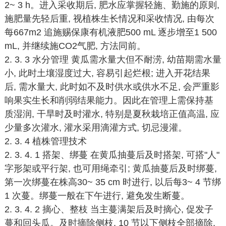
2~ 3 h。进入采收期后, 肥水应掌握轻施、勤施的原则,
施肥量先轻后重, 视植株生长情况和采收情况, 由每次
每667m2 追施赐保康有机液肥500 mL 逐步增至1 500
mL, 并继续施CO2气肥, 方法同前。
2. 3. 3 水分管理 黄瓜需水量大但不耐涝, 幼苗期需水量
小, 此时土壤湿度过大, 容易引起烂根; 进入开花结果
后, 需水量大, 此时如不及时供水或供水不足, 会严重影
响果实生长和削弱结果能力。因此在管理上需保持基
质湿润, 干旱时及时灌水, 特别是夏秋栽培正值高温, 应
少量多次灌水, 灌水采用滴灌方式, 切忌漫灌。
2. 3. 4 植株管理技术
2. 3. 4. 1 搭架、绑蔓 在黄瓜抽蔓后及时搭架, 可搭"人"
字形架或平行架, 也可用绳牵引; 黄瓜抽蔓后及时绑蔓,
第一次绑蔓在株高30~ 35 cm 时进行, 以后每3~ 4 节绑
1 次蔓。绑蔓一般在下午进行, 避免发生断蔓。
2. 3. 4. 2 摘心、整枝 当主蔓满架后及时摘心, 促发子
蔓和回头瓜。及时摘除侧枝, 10 节以下侧枝全部摘除,