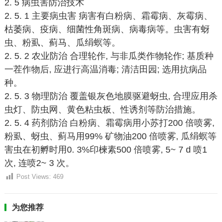
2. 5 病虫害防治技术
2. 5. 1 主要病虫害 病害有白粉病、霜霉病、灰霉病、
枯萎病、疫病、细菌性角斑病、病毒病等。虫害有蚜
虫、粉虱、蓟马、瓜绢螟等。
2. 5. 2 农业防治 合理轮作, 与非瓜类作物轮作; 基质种
一茬作物后, 应进行高温消毒; 清洁田园; 选用抗病品
种。
2. 5. 3 物理防治 覆盖银灰色地膜驱避蚜虫, 合理应用杀
虫灯、防虫网、黄色粘虫板、性诱剂等防治措施。
2. 5. 4 药剂防治 白粉病、霜霉病用小苏打200 倍喷雾,
粉虱、蚜虫、蓟马用99% 矿物油200 倍喷雾, 瓜绢螟等
害虫在初孵时用0. 3%印楝素500 倍喷雾, 5~ 7 d 喷1
次, 连喷2~ 3 次。
Post Views:
469
为您推荐