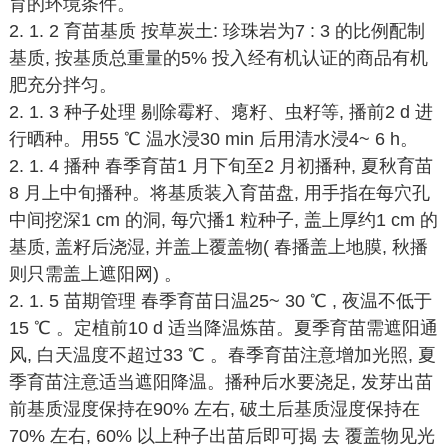
育的环境条件。
2. 1. 2 育苗基质 按草炭土: 珍珠岩为7 : 3 的比例配制
基质, 按基质总重量的5% 投入经有机认证的商品有机
肥充分拌匀。
2. 1. 3 种子处理 剔除霉籽、瘪籽、虫籽等, 播前2 d 进
行晒种。用55 ℃ 温水浸30 min 后用清水浸4~ 6 h。
2. 1. 4 播种 春季育苗1 月下旬至2 月初播种, 夏秋育苗
8 月上中旬播种。将基质装入育苗盘, 用手指在每穴孔
中间挖深1 cm 的洞, 每穴播1 粒种子, 盖上厚约1 cm 的
基质, 盖籽后浇湿, 并盖上覆盖物( 春播盖上地膜, 秋播
则只需盖上遮阳网) 。
2. 1. 5 苗期管理 春季育苗日温25~ 30 ℃ , 夜温不低于
15 ℃ 。定植前10 d 适当降温炼苗。夏季育苗需遮阳通
风, 白天温度不超过33 ℃ 。春季育苗注意增加光照, 夏
季育苗注意适当遮阳降温。播种后水要浇足, 发芽出苗
前基质湿度保持在90% 左右, 破土后基质湿度保持在
70% 左右, 60% 以上种子出苗后即可揭 去 覆盖物见光