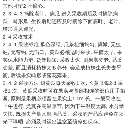
其他可留2 叶摘心。
2. 3. 4. 3 摘除老叶、病瓜 进入采收期后及时摘除病
瓜、畸形瓜; 生长后期还应及时摘除下面腐叶、老叶,
增加通风透光。
2. 4 采收技术
2. 4. 1 采收标准 瓜色深绿, 瓜条粗细均匀, 鲜嫩, 无虫
蛀, 无弯钩, 无伤口。黄瓜必须适时采收, 采摘太早, 果
实保水能力弱, 货架期短; 采收太迟, 则果实变老, 品质
变差, 而且消耗植株太多养分, 会造成植株生长失去平
衡, 后续果实畸形或落花落果。
2. 4. 2 采收方法 短黄瓜每天采收1 次, 长黄瓜每2 d 采
收1 次。黄瓜采收时可在果实与基部相连的部位用手掐
断, 原则是果柄必须留在果实上1 cm 长。一般采收在
上午进行, 尤其在高温季节, 因为下午温度太高, 水分散
失快, 既损失产量又影响品质。采收的产品应避免在阳
光下曝晒, 必须及时运出温室至荫凉处保存。