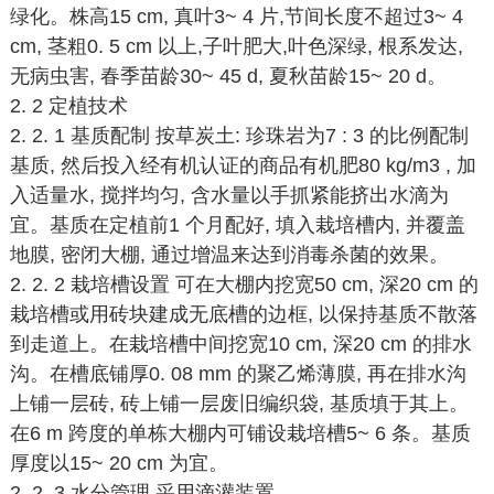
绿化。株高15 cm, 真叶3~ 4 片,节间长度不超过3~ 4
cm, 茎粗0. 5 cm 以上,子叶肥大,叶色深绿, 根系发达,
无病虫害, 春季苗龄30~ 45 d, 夏秋苗龄15~ 20 d。
2. 2 定植技术
2. 2. 1 基质配制 按草炭土: 珍珠岩为7 : 3 的比例配制
基质, 然后投入经有机认证的商品有机肥80 kg/m3 , 加
入适量水, 搅拌均匀, 含水量以手抓紧能挤出水滴为
宜。基质在定植前1 个月配好, 填入栽培槽内, 并覆盖
地膜, 密闭大棚, 通过增温来达到消毒杀菌的效果。
2. 2. 2 栽培槽设置 可在大棚内挖宽50 cm, 深20 cm 的
栽培槽或用砖块建成无底槽的边框, 以保持基质不散落
到走道上。在栽培槽中间挖宽10 cm, 深20 cm 的排水
沟。在槽底铺厚0. 08 mm 的聚乙烯薄膜, 再在排水沟
上铺一层砖, 砖上铺一层废旧编织袋, 基质填于其上。
在6 m 跨度的单栋大棚内可铺设栽培槽5~ 6 条。基质
厚度以15~ 20 cm 为宜。
2. 2. 3 水分管理 采用滴灌装置。