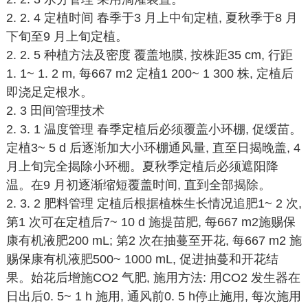
2. 2. 4 定植时间 春季于3 月上中旬定植, 夏秋季于8 月
下旬至9 月上旬定植。
2. 2. 5 种植方法及密度 覆盖地膜, 按株距35 cm, 行距
1. 1~ 1. 2 m, 每667 m2 定植1 200~ 1 300 株, 定植后
即浇足定根水。
2. 3 田间管理技术
2. 3. 1 温度管理 春季定植后必须覆盖小环棚, 促缓苗。
定植3~ 5 d 后逐渐加大小环棚通风量, 直至日揭晚盖, 4
月上旬完全揭除小环棚。夏秋季定植后必须遮阳降
温。在9 月初逐渐缩短覆盖时间, 直到全部揭除。
2. 3. 2 肥料管理 定植后根据植株生长情况追肥1~ 2 次,
第1 次可在定植后7~ 10 d 施提苗肥, 每667 m2施赐保
康有机液肥200 mL; 第2 次在抽蔓至开花, 每667 m2 施
赐保康有机液肥500~ 1000 mL, 促进抽蔓和开花结
果。始花后增施CO2 气肥, 施用方法: 用CO2 发生器在
日出后0. 5~ 1 h 施用, 通风前0. 5 h停止施用, 每次施用