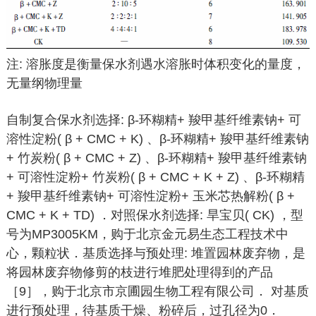
注: 溶胀度是衡量保水剂遇水溶胀时体积变化的量度，
无量纲物理量
自制复合保水剂选择: β-环糊精+ 羧甲基纤维素钠+ 可
溶性淀粉( β + CMC + K) 、β-环糊精+ 羧甲基纤维素钠
+ 竹炭粉( β + CMC + Z) 、β-环糊精+ 羧甲基纤维素钠
+ 可溶性淀粉+ 竹炭粉( β + CMC + K + Z) 、β-环糊精
+ 羧甲基纤维素钠+ 可溶性淀粉+ 玉米芯热解粉( β +
CMC + K + TD) ．对照保水剂选择: 旱宝贝( CK) ，型
号为MP3005KM，购于北京金元易生态工程技术中
心，颗粒状．基质选择与预处理: 堆置园林废弃物，是
将园林废弃物修剪的枝进行堆肥处理得到的产品
［9］，购于北京市京圃园生物工程有限公司． 对基质
进行预处理，待基质干燥、粉碎后，过孔径为0．