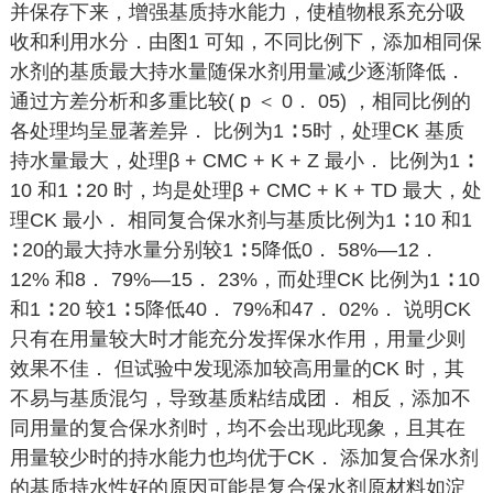
并保存下来，增强基质持水能力，使植物根系充分吸
收和利用水分．由图1 可知，不同比例下，添加相同保
水剂的基质最大持水量随保水剂用量减少逐渐降低．
通过方差分析和多重比较( p ＜ 0． 05) ，相同比例的
各处理均呈显著差异． 比例为1 ∶ 5时，处理CK 基质
持水量最大，处理β + CMC + K + Z 最小． 比例为1 ∶
10 和1 ∶ 20 时，均是处理β + CMC + K + TD 最大，处
理CK 最小． 相同复合保水剂与基质比例为1 ∶ 10 和1
∶ 20的最大持水量分别较1 ∶ 5降低0． 58%—12．
12% 和8． 79%—15． 23%，而处理CK 比例为1 ∶ 10
和1 ∶ 20 较1 ∶ 5降低40． 79%和47． 02%． 说明CK
只有在用量较大时才能充分发挥保水作用，用量少则
效果不佳． 但试验中发现添加较高用量的CK 时，其
不易与基质混匀，导致基质粘结成团． 相反，添加不
同用量的复合保水剂时，均不会出现此现象，且其在
用量较少时的持水能力也均优于CK． 添加复合保水剂
的基质持水性好的原因可能是复合保水剂原材料如淀