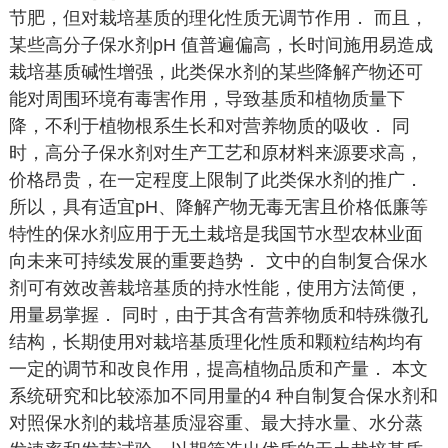
节肥，但对栽培基质的理化性质无调节作用． 而且，
某些高分子保水剂pH 值普遍偏高，长时间施用易造成
栽培基质碱性增强，此类保水剂的某些降解产物还可
能对周围环境有毒害作用，导致基质和植物质量下
降，不利于植物根系生长和对营养物质的吸收． 同
时，高分子保水剂对生产工艺和原材料来源要求高，
价格昂贵，在一定程度上限制了此类保水剂的推广．
所以，具有适宜pH、降解产物无毒无害且价格低廉等
特性的保水剂应用于无土栽培是我国节水型农林业面
向未来可持续发展的重要趋势． 文中的自制复合保水
剂可有效改善栽培基质的持水性能，使用方法简便，
用量易掌握． 同时，由于其含有营养物质和特殊微孔
结构，长期使用对栽培基质理化性质和颗粒结构均有
一定的调节和改良作用，提高植物品质和产量． 本文
系统研究和比较添加不同用量的4 种自制复合保水剂和
对照保水剂的栽培基质湿容重、最大持水量、水分蒸