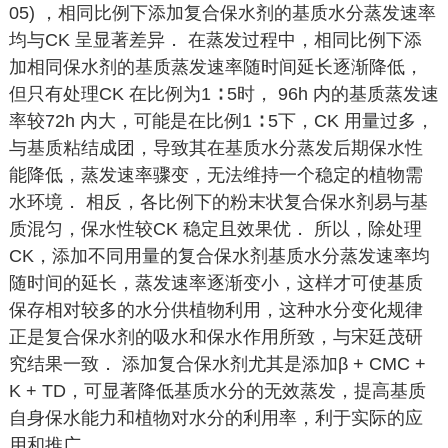
05) ，相同比例下添加复合保水剂的基质水分蒸发速率
均与CK 呈显著差异． 在蒸发过程中，相同比例下添
加相同保水剂的基质蒸发速率随时间延长逐渐降低，
但只有处理CK 在比例为1 ∶ 5时， 96h 内的基质蒸发速
率较72h 内大，可能是在比例1 ∶ 5下，CK 用量过多，
与基质粘结成团，导致其在基质水分蒸发后期保水性
能降低，蒸发速率骤变，无法维持一个稳定的植物需
水环境． 相反，各比例下的粉末状复合保水剂易与基
质混匀，保水性较CK 稳定且效果优． 所以，除处理
CK，添加不同用量的复合保水剂基质水分蒸发速率均
随时间的延长，蒸发速率逐渐变小，这样才可使基质
保存相对较多的水分供植物利用，这种水分变化规律
正是复合保水剂的吸水和保水作用所致，与宋廷茂研
究结果一致． 添加复合保水剂尤其是添加β + CMC +
K + TD，可显著降低基质水分的无效蒸发，提高基质
自身保水能力和植物对水分的利用率，利于实际的应
用和推广．