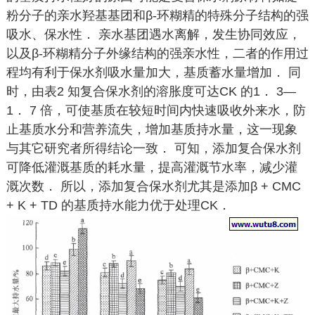
粉分子的亲水羟基基团和β-环糊精的特殊分子结构的强
吸水、保水性． 亲水基团遇水离解，发生协同效应，
以及β-环糊精分子外缘结构的强亲水性，二者的作用过
程均有利于保水剂吸水量加大，基质蓄水量增加． 同
时，由表2 知复合保水剂的溶胀度可达CK 的1． 3—
1． 7 倍，可使基质在较短时间内快速吸收外来水，防
止基质水分和营养流失，增加基质持水量，这一现象
与其它研究者所得结论一致． 可知，添加复合保水剂
可降低灌溉基质的耗水量，提高灌溉节水率，减少灌
溉次数． 所以，添加复合保水剂尤其是添加β + CMC
+ K + TD 的基质持水能力优于处理CK．