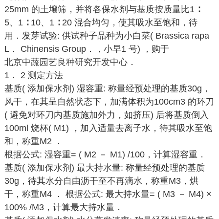
25mm 的土壤筛，并将各保水剂与基质按质量比1 ∶
5、1 ∶ 10、1 ∶ 20 混合均匀，使其吸水至饱和，待
用．发芽试验: 供试种子品种为小白菜( Brassica rapa
L． Chinensis Group．，小早1 号) ，购于
北京中蔬园艺良种研究开发中心．
1． 2 测定方法
基质( 添加保水剂) 湿容重: 称量经预处理的基质30g，
风干，在其呈自然状态下，加满体积为100cm3 的环刀
( 避免对环刀内基质施加外力，如挤压) 后将基质倒入
100ml 烧杯( M1) ，加入适量去离子水，待其吸水至饱
和，称重M2 ．
根据公式: 湿容重= ( M2 － M1) /100，计算湿容重．
基质( 添加保水剂) 最大持水量: 称量经预处理的基质
30g，待其水分自由沥干至不再滴水，称重M3，烘
干，称重M4 ． 根据公式: 最大持水量= ( M3 － M4) ×
100% /M3，计算最大持水量．