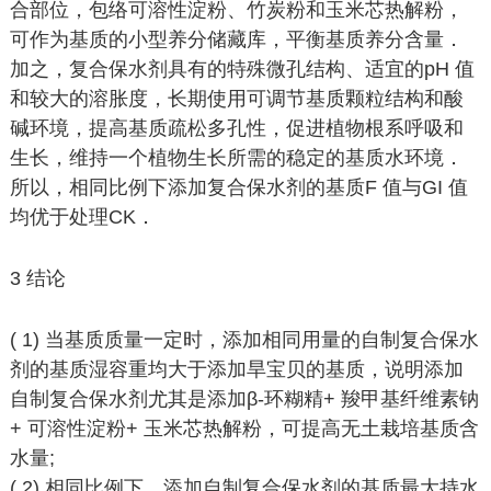
合部位，包络可溶性淀粉、竹炭粉和玉米芯热解粉，
可作为基质的小型养分储藏库，平衡基质养分含量．
加之，复合保水剂具有的特殊微孔结构、适宜的pH 值
和较大的溶胀度，长期使用可调节基质颗粒结构和酸
碱环境，提高基质疏松多孔性，促进植物根系呼吸和
生长，维持一个植物生长所需的稳定的基质水环境．
所以，相同比例下添加复合保水剂的基质F 值与GI 值
均优于处理CK．
3 结论
( 1) 当基质质量一定时，添加相同用量的自制复合保水
剂的基质湿容重均大于添加旱宝贝的基质，说明添加
自制复合保水剂尤其是添加β-环糊精+ 羧甲基纤维素钠
+ 可溶性淀粉+ 玉米芯热解粉，可提高无土栽培基质含
水量;
( 2) 相同比例下，添加自制复合保水剂的基质最大持水