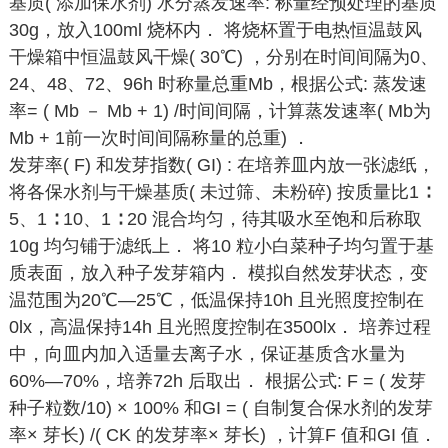
基质( 添加保水剂) 水分蒸发速率: 称量经预处理的基质
30g，放入100ml 烧杯内． 将烧杯置于电热恒温鼓风
干燥箱中恒温鼓风干燥( 30℃) ，分别在时间间隔为0、
24、48、72、96h 时称量总重Mb，根据公式: 蒸发速
率= ( Mb － Mb + 1) /时间间隔，计算蒸发速率( Mb为
Mb + 1前一次时间间隔称量的总重) ．
发芽率( F) 和发芽指数( GI) : 在培养皿内放一张滤纸，
将各保水剂与干燥基质( 未过筛、未粉碎) 按质量比1 ∶
5、1 ∶ 10、1 ∶ 20 混合均匀，待其吸水至饱和后称取
10g 均匀铺于滤纸上． 将10 粒小白菜种子均匀置于基
质表面，放入种子发芽箱内． 模拟自然发芽状态，变
温范围为20℃—25℃，低温保持10h 且光照度控制在
0lx，高温保持14h 且光照度控制在3500lx． 培养过程
中，向皿内加入适量去离子水，保证基质含水量为
60%—70%，培养72h 后取出． 根据公式: F = ( 发芽
种子粒数/10) × 100% 和GI = ( 自制复合保水剂的发芽
率× 芽长) /( CK 的发芽率× 芽长) ，计算F 值和GI 值．