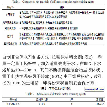
自制复合保水剂制备方法: 按照原材料比例( 表2) ，称
量一定量于烧杯中，加入适量去离子水，在65℃下水
浴加热10—20min，其间不断搅拌至混合物呈胶体状，
置于电热恒温鼓风干燥箱( 80℃) 中干燥后粉碎，过孔
径为1mm 的土壤筛，即得粉末状自制复合保水剂．