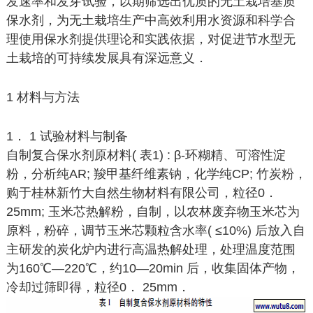
发速率和发芽试验，以期筛选出优质的无土栽培基质
保水剂，为无土栽培生产中高效利用水资源和科学合
理使用保水剂提供理论和实践依据，对促进节水型无
土栽培的可持续发展具有深远意义．
1 材料与方法
1． 1 试验材料与制备
自制复合保水剂原材料( 表1) : β-环糊精、可溶性淀
粉，分析纯AR; 羧甲基纤维素钠，化学纯CP; 竹炭粉，
购于桂林新竹大自然生物材料有限公司，粒径0．
25mm; 玉米芯热解粉，自制，以农林废弃物玉米芯为
原料，粉碎，调节玉米芯颗粒含水率( ≤10%) 后放入自
主研发的炭化炉内进行高温热解处理，处理温度范围
为160℃—220℃，约10—20min 后，收集固体产物，
冷却过筛即得，粒径0． 25mm．