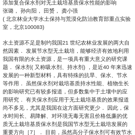
添加复合保水剂对无土栽培基质保水性能的影响
张璐， 孙向阳， 田赟， 龚小强
( 北京林业大学水土保持与荒漠化防治教育部重点实验
室，北京100083)
水土资源不足是制约我国21 世纪农林业发展的两大自
然因素． 发展节水型无土栽培，能够经济有效地利用
我国有限的水土资源，是一项具有重大意义的研究课
题． 保水剂( 又称吸水剂、持水剂) ，是近40 年来迅速
发展的一种新型材料，具有特殊的抗旱、保水、节水
等作用． 虽然保水剂对栽培基质持水性能、植物生长
的影响研究已有较多报道，但多数集中于土壤中的应
用研究． 有关保水剂应用于无土栽培基质的效果报道
尚不多见，尤其是我国在这方面研究更少． 因此，保
水时间长、易降解、对环境无毒无害且价格低廉的优
质无土栽培基质保水剂是我国节水型无土栽培发展的
重要方向［7］． 目前，虽然高分子保水剂可有效节水