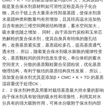
CMC + K + TD 的基质湿容重均较CK 大，究其原因可
能是复合保水剂原材料如可溶性淀粉是高分子化合
物，其分子链上含大量亲水性羟基基团，使保水剂亲
水基团种类和数量均有所增加，且其经高温水浴加热
后含有效的三维空间网状结构增多，蓄水空间加大，
吸水量也随之增加． 同时，由于添加竹炭粉和玉米芯
热解粉的复合保水剂，使其自身具有特殊的微孔结
构，改善基质紧实度，基质疏松多孔，提高基质通气
透水性． 所以，随着复合保水剂吸水膨胀的规律性变
化，基质颗粒间的排列也发生变化，单位体积的蓄水
空间变大，分散的基质颗粒聚合呈团粒状，优化基质
物理结构，有利于板结的基质结构良性发展． 所以，
添加复合保水剂尤其是添加β + CMC + K + TD 的基质
湿容重优于处理CK．
2． 2 保水剂种类及用量对栽培基质最大持水量的影响
由于保水剂具有较强的吸水性和溶胀性，利用其对水
分具有的强大吸附作用，可将水分吸附于保水剂内部