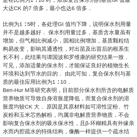
是在比例为1 ∶ 10 时，添加复合保水剂的基质GI 值最
大达CK 的7 倍多，最小也达6 倍多．
比例为1 ∶ 5时，各处理GI 值均下降，说明保水剂用量
并不是越多越好． 保水剂用量过多，基质含水量虽有
增加，但气相比例减小，固相比例增加，基质颗粒结
构易改变，影响其通透性，对出苗及出苗后的根系生
长不利，此结果与谭国波和罗维康的研究结果一致．
可见，添加适量的保水剂，才能保证良好的植物生长
环境和达到节水的目的． 由此可知，复合保水剂与基
质的最佳应用比例为1 ∶ 10．
Ben-Hur M等研究表明，目前部分保水剂所含的电解质
营养物质可导致自身溶胀度降低，而复合保水剂的溶
胀度均较CK 大． 原因是其原材料如可溶性淀粉、竹
炭粉和玉米芯热解粉，均属非电解质营养物质，不会
影响复合保水剂的吸水保水性，且β-环糊精具有外缘亲
水而内腔疏水的特殊结构，像酶一样提供一个疏水结