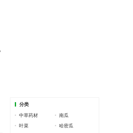
%
分类
中草药材
南瓜
叶菜
哈密瓜