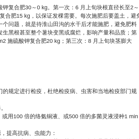
硫酸钾复合肥30～0 kg。第一次：6 月上旬块根直径长至2～
施硫酸钾复合肥15 kg，以保证发棵需要。每次施肥后要盖土，避
一个问题，就是待淮山田沟的水干后才能施肥，避免肥料
发生黑根甚至整个薯块变黑或腐烂，影响产量和品质；第
 m2 施硫酸钾复合肥20 kg；第三次：8 月上旬块茎膨大
门的规定进行检疫，杜绝检疫病、虫害和当地检疫部门规
毒。
n、或用100 倍的络氨铜液、或500 倍的多菌灵液浸种1 min
源，提高抗病、虫能力：