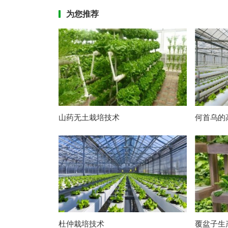
为您推荐
山药无土栽培技术
何首乌的
杜仲栽培技术
覆盆子生