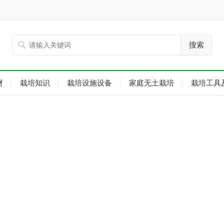
搜索
材
栽培知识
栽培设施设备
家庭无土栽培
栽培工具