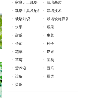
家庭无土栽培
栽培基质
栽培工具及配件
栽培技术
栽培知识
栽培设施设备
水果
瓜果
甜瓜
生菜
番茄
种子
花草
茄果
草莓
菌类
营养液
西瓜
设备
豆类
黄瓜