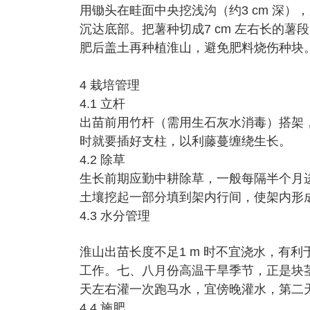
用锄头在畦面中央挖浅沟（约3 cm 深）
沉达底部。把薯种切成7 cm 左右长的薯段，
肥后盖土再种植淮山，避免肥料烧伤种块
4 栽培管理
4.1 立杆
出苗前用竹杆（需用生石灰水消毒）搭架，每25 
时就要插好支柱，以利藤蔓缠绕生长。
4.2 除草
生长前期应勤中耕除草，一般每隔半个月进
土壤挖起一部分填到架内行间，使架内形
4.3 水分管理
淮山出苗长度不足1 m 时不宜浇水，有
工作。七、八月份高温干旱季节，正是块
天左右灌一次跑马水，宜傍晚灌水，第二
4.4 施肥