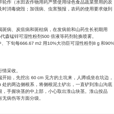
旱轮作（水田农作物用药严禁使用绿色食品蔬菜禁用的农
及时消毒烧毁；加强病、虫害预报，农药的使用要求做到
褐斑病、炭疽病和斑枯病，在发病前和山药生长初期用
0%代森锰锌可湿性粉剂500 倍液等药剂轮换喷雾。
每666.67 m2 用10%大功臣可湿性粉剂8 g 和90
行情采收。
始，先挖出 60 cm 见方的土坑来，人蹲或坐在坑边，
cm 处的两边侧根系，将侧根泥土铲出，一直铲到淮山沟底
根，手握块茎的中上部，小心取出淮山块茎。淮山按品
有无病伤等方面分级。