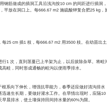
，用钢筋做成的插洞工具沿浅沟按10 cm 的间距进行插洞
平放在洞口上。每666.67 m2 施硫酸钾复合肥25 kg，
。
cm 插1 枝，每666.67 m2 用3500 枝。在幼苗出土
行1 次，直到茎蔓已上半架为止，以后拔除杂草。将畦
成高畦，同时形成通畅的畦沟以便雨季排水。
利于根系向下伸长，增强抗旱能力，春季还应做好清沟排水
茎迅速生长期，要做好灌水工作。在旱情出现时，应隔10
天早晨排水，使土壤保持田间持水量的60%为限。