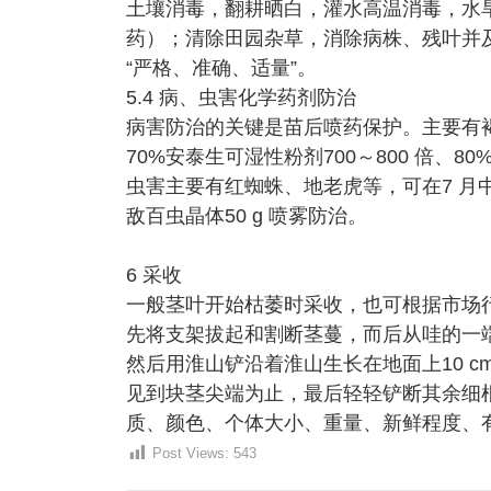
土壤消毒，翻耕晒白，灌水高温消毒，水
药）；清除田园杂草，消除病株、残叶并
“严格、准确、适量”。
5.4 病、虫害化学药剂防治
病害防治的关键是苗后喷药保护。主要有
70%安泰生可湿性粉剂700～800 倍、8
虫害主要有红蜘蛛、地老虎等，可在7 月中、下旬
敌百虫晶体50 g 喷雾防治。
6 采收
一般茎叶开始枯萎时采收，也可根据市场
先将支架拔起和割断茎蔓，而后从哇的一端开
然后用淮山铲沿着淮山生长在地面上10 
见到块茎尖端为止，最后轻轻铲断其余细
质、颜色、个体大小、重量、新鲜程度、
Post Views:
543