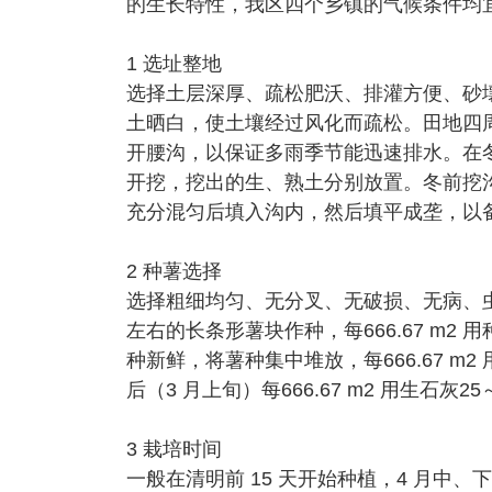
的生长特性，我区四个乡镇的气候条件均
1 选址整地
选择土层深厚、疏松肥沃、排灌方便、砂壤
土晒白，使土壤经过风化而疏松。田地四周
开腰沟，以保证多雨季节能迅速排水。在冬闲时
开挖，挖出的生、熟土分别放置。冬前挖
充分混匀后填入沟内，然后填平成垄，以
2 种薯选择
选择粗细均匀、无分叉、无破损、无病、虫
左右的长条形薯块作种，每666.67 m2 
种新鲜，将薯种集中堆放，每666.67 m2
后（3 月上旬）每666.67 m2 用生石灰25～
3 栽培时间
一般在清明前 15 天开始种植，4 月中、下旬结