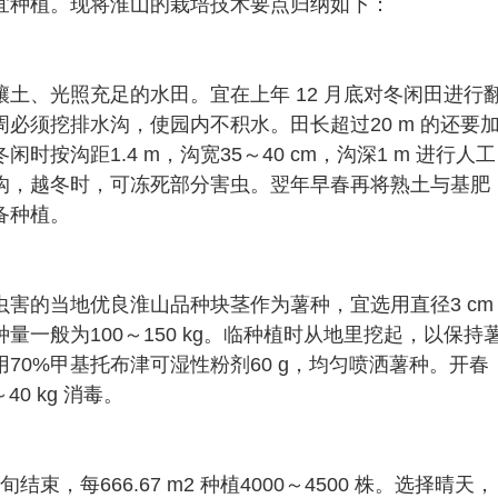
宜种植。现将淮山的栽培技术要点归纳如下：
土、光照充足的水田。宜在上年 12 月底对冬闲田进行
必须挖排水沟，使园内不积水。田长超过20 m 的还要
按沟距1.4 m，沟宽35～40 cm，沟深1 m 进行人工
沟，越冬时，可冻死部分害虫。翌年早春再将熟土与基肥
备种植。
害的当地优良淮山品种块茎作为薯种，宜选用直径3 cm
用种量一般为100～150 kg。临种植时从地里挖起，以保持
 用70%甲基托布津可湿性粉剂60 g，均匀喷洒薯种。开春
40 kg 消毒。
束，每666.67 m2 种植4000～4500 株。选择晴天，