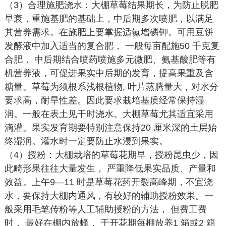
（3）合理施肥浇水：大棚草莓结果期长，为防止脱肥
早衰，重施基肥的基础上，中后期多次喷肥，以满足
其营养需求。在施肥上要掌握适氮增磷钾。可用豆饼
发酵液中加入适当的复合肥， 一般每亩配施50 千克复
合肥， 中后期结合喷药喷施多元微肥、氨基酸肥等有
机营养液，可促进果实中后期的发育，提高果重及含
糖量。草莓为须根系浅根植物, 叶片蒸腾量大，对水分
要求高，耐旱性差。因此要求栽培基质经常保持湿
润。一般在表土见干时浇水。大棚草莓尤其适宜采用
滴灌。果实发育期要特别注意保持20 厘米深的土层始
终湿润。灌水时一定要防止水浸到果实。
（4）授粉：大棚栽培的草莓花期早，授粉昆虫少，因
此畸形果往往大量发生， 严重降低果实品质、产量和
效益。上午9—11 时是草莓花药开裂高峰期，不宜浇
水，要保持大棚内通风，有较好的辅助授粉效果。一
般采用毛笔传粉等人工辅助授粉的方法， 但费工费
时， 最好在棚内放蜂， 于开花期每棚放养1 箱或2 箱