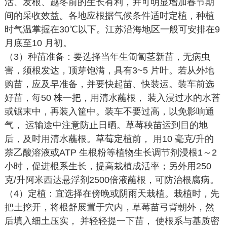
活、发根、越冬前的生长有利，并可明显增加春节期
间的采收效益。各地应根据气候条件适时定植，种植
时气温掌握在30℃以下。江苏沿海地区一般可安排在9
月底至10 月初。
（3）种苗准备：要选择当年生匍匐茎新苗，无病虫
害，须根发达，顶芽饱满，具有3~5 片叶。若从外地
购苗，应及早准备，并要快起苗、快装运。装车前选
好苗，每50 株一把，用清水蘸根， 装入浸过水的水苔
或锯末中，再装入筐中。装车不要过高，以免影响通
气， 运输途中注意防止日晒。草莓秧苗运到目的地
后，及时用清水蘸根。草莓定植前， 用10 毫克/升的
萘乙酸溶液或ATP 生根粉等植物生长调节剂浸根1～2
小时，促进根系生长，提高栽植成活率；另外用250
克/升阿米西达悬浮剂2500倍液蘸根，可防治根腐病。
（4）定植：宜选择在傍晚或阴雨天栽植。栽植时，先
把土挖开，将根舒展置于穴内，草莓苗弓背朝外，然
后填入细土压实， 并轻轻提一下苗， 使根系与基质密