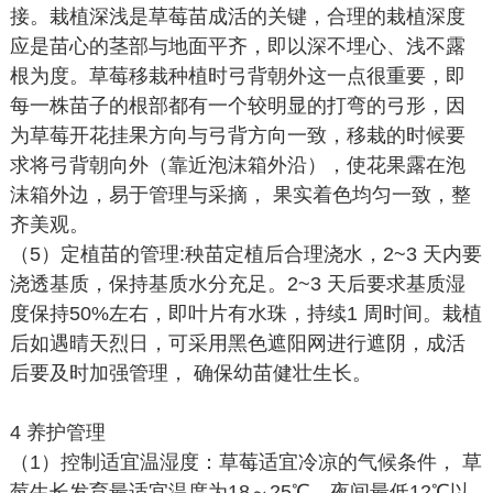
接。栽植深浅是草莓苗成活的关键，合理的栽植深度
应是苗心的茎部与地面平齐，即以深不埋心、浅不露
根为度。草莓移栽种植时弓背朝外这一点很重要，即
每一株苗子的根部都有一个较明显的打弯的弓形，因
为草莓开花挂果方向与弓背方向一致，移栽的时候要
求将弓背朝向外（靠近泡沫箱外沿），使花果露在泡
沫箱外边，易于管理与采摘， 果实着色均匀一致，整
齐美观。
（5）定植苗的管理:秧苗定植后合理浇水，2~3 天内要
浇透基质，保持基质水分充足。2~3 天后要求基质湿
度保持50%左右，即叶片有水珠，持续1 周时间。栽植
后如遇晴天烈日，可采用黑色遮阳网进行遮阴，成活
后要及时加强管理， 确保幼苗健壮生长。
4 养护管理
（1）控制适宜温湿度：草莓适宜冷凉的气候条件， 草
莓生长发育最适宜温度为18～25℃，夜间最低12℃以