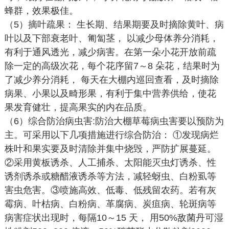
蜂群，效果极佳。
（5）摘叶疏果： 生长期、结果期要及时摘除黄叶、病
叶以及下部衰老叶、匍匐茎， 以减少母体养分消耗，
有利于通风透光，减少病害。在第一朵小花开放前疏
除一定的高级次花，每个花序留7～8 朵花，结果时为
了减少养分消耗， 每天在大棚内巡回查看，及时摘除
病果、小果以及畸形果，有利于集中营养供给，使花
果发育健壮，提高果实的内在品质。
（6）综合防治病虫害:防治大棚草莓病虫害要以预防为
主。可采用以下几项措施进行综合防治： ①发现病烂
株叶和果实要及时清除并集中烧毁，严防扩展蔓延。
②采用黄板诱杀、人工捕杀、太阳能灭虫灯诱杀、性
诱剂诱杀或糖醋液诱杀等方法，减轻蚜虫、白粉虱等
害虫危害。③喷施高效、低毒、低残留农药。若有灰
霉病、叶枯病、白粉病、革腐病、炭疽病、轮斑病等
病害症状出现时，每隔10～15 天， 用50%敌菌丹可湿