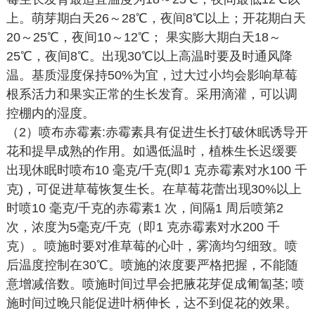
上。萌芽期白天26～28℃，夜间8℃以上；开花期白天
20～25℃，夜间10～12℃； 果实膨大期白天18～
25℃，夜间8℃。出现30℃以上高温时要及时通风降
温。基质湿度保持50%为宜，过大过小均会影响草莓
根系活力和果实正常的生长发育。采用滴灌，可以调
控棚内的湿度。
（2）喷布赤霉素:赤霉素具有促进生长打破休眠诱导开
花和提早成熟的作用。如遇低温时，植株生长迟缓要
出现休眠时喷布10 毫克/千克(即1 克赤霉素对水100 千
克)，可促进草莓恢复生长。在草莓花蕾出现30%以上
时喷10 毫克/千克的赤霉素1 次，间隔1 周后喷第2
次，浓度为5毫克/千克（即1 克赤霉素对水200 千
克）。喷施时要对准草莓的心叶，雾滴均匀细致。喷
后温度控制在30℃。喷施的浓度要严格把握，不能随
意增减倍数。喷施时间过早会把腋花芽促成匍匐茎; 喷
施时间过晚只能促进叶柄伸长，达不到促花的效果。