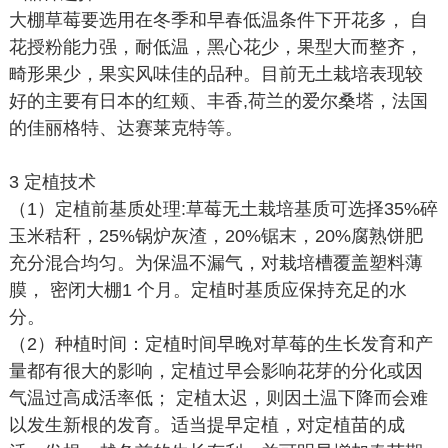
大棚草莓要选用在冬季和早春低温条件下开花多， 自
花授粉能力强，耐低温，黑心花少，果型大而整齐，
畸形果少，果实风味佳的品种。目前无土栽培表现较
好的主要有日本的红颊、丰香,荷兰的爱尔桑塔，法国
的佳丽格特、达赛莱克特等。
3 定植技术
（1）定植前基质处理:草莓无土栽培基质可选择35%碎
玉米秸秆，25%锅炉灰渣，20%锯末，20%腐熟饼肥
充分混合均匀。为保温不漏气，对栽培槽覆盖塑料薄
膜， 密闭大棚1 个月。定植时基质应保持充足的水
分。
（2）种植时间：定植时间早晚对草莓的生长发育和产
量都有很大的影响，定植过早会影响花芽的分化或因
气温过高成活率低； 定植太迟，则因土温下降而会难
以发生新根的发育。适当提早定植，对定植苗的成