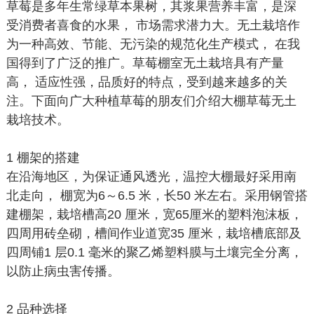
草莓是多年生常绿草本果树，其浆果营养丰富，是深
受消费者喜食的水果， 市场需求潜力大。无土栽培作
为一种高效、节能、无污染的规范化生产模式， 在我
国得到了广泛的推广。草莓棚室无土栽培具有产量
高， 适应性强，品质好的特点，受到越来越多的关
注。下面向广大种植草莓的朋友们介绍大棚草莓无土
栽培技术。
1 棚架的搭建
在沿海地区，为保证通风透光，温控大棚最好采用南
北走向， 棚宽为6～6.5 米，长50 米左右。采用钢管搭
建棚架，栽培槽高20 厘米，宽65厘米的塑料泡沫板，
四周用砖垒砌，槽间作业道宽35 厘米，栽培槽底部及
四周铺1 层0.1 毫米的聚乙烯塑料膜与土壤完全分离，
以防止病虫害传播。
2 品种选择