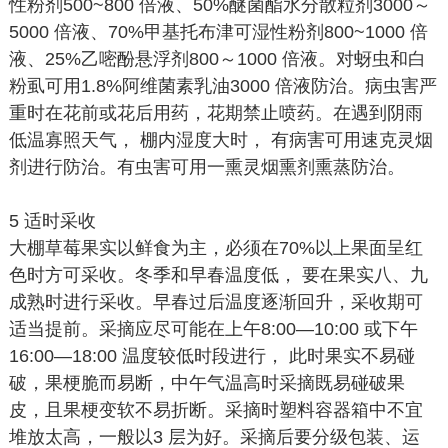
性粉剂500~800 倍液、50%醚菌酯水分散粒剂3000～
5000 倍液、70%甲基托布津可湿性粉剂800~1000 倍
液、25%乙嘧酚悬浮剂800～1000 倍液。对蚜虫和白
粉虱可用1.8%阿维菌素乳油3000 倍液防治。病虫害严
重时在花前或花后用药，花期禁止喷药。在遇到阴雨
低温寡照天气， 棚内湿度大时， 有病害可用速克灵烟
剂进行防治。有虫害可用一熏灵烟熏剂熏蒸防治。
5 适时采收
大棚草莓果实以鲜食为主，必须在70%以上果面呈红
色时方可采收。冬季和早春温度低， 要在果实八、九
成熟时进行采收。早春过后温度逐渐回升，采收期可
适当提前。采摘应尽可能在上午8:00—10:00 或下午
16:00—18:00 温度较低时段进行， 此时果实不易碰
破，果梗脆而易断，中午气温高时采摘既易碰破果
皮，且果梗变软不易折断。采摘时塑料容器箱中不宜
堆放太高，一般以3 层为好。采摘后要分级包装、运