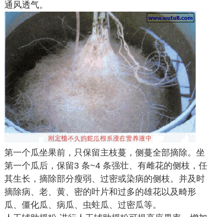
通风透气。
第一个瓜坐果前，只保留主枝蔓，侧蔓全部摘除。坐
第一个瓜后，保留3 条~4 条强壮、有雌花的侧枝，任
其生长，摘除部分瘦弱、过密或染病的侧枝。并及时
摘除病、老、黄、密的叶片和过多的雄花以及畸形
瓜、僵化瓜、病瓜、虫蛀瓜、过密瓜等。