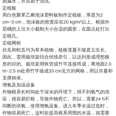
易漏水，并且易于清洗。
定植板
用白色聚苯乙烯泡沫塑料板制作定植板，厚度为2
cm~3 cm，泡沫板的密度应在20 kg/m³以上。根据外
层桶的上沿大小裁制大小合适的圆形，在圆点处打出
定植孔。
定植网框
丝瓜和蛇瓜均为草本植物，植株茎蔓不能直立生长。
因此，需用栽培架结合丝线牵引，以达到形成理想株
形的目的。栽培架用铁管或竹竿连接而成，离地面2.0
m~2.5 m处用竹竿做成33 cm见方的网格，用以吊蔓和
支撑秧体。
增氧及加温设备
作物根系长时间处于深水的环境下，得不到氧气的供
应，很容易烂根，导致作物死亡。所以，需要24 h不
间断的供氧，使用增氧设备。进入冬季水温过低时，
作物容易死亡，这时欲提高根系周围的水温，就需要