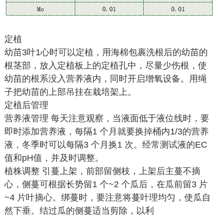
定植
幼苗3叶1心时可以定植，用海棉包裹洗根后的幼苗的
根茎部，放入定植板上的定植孔中，尽量少伤根，使
幼苗的根系没入营养液内，同时开启增氧设备。用绳
子把幼苗的上部吊挂在栽培架上。
定植后管理
营养液管理 每天注意观察，当液面低于液位线时，要
即时添加营养液，每隔1 个月就要换掉桶内1/3的营养
液，冬季时可以每隔3 个月换1 次。经常测试液的EC
值和pH值，并及时调整。
植株调整 引蔓上架，前部留侧枝，上架后主蔓不摘
心，侧蔓可根据长势留1 个~2 个瓜后，在瓜前留3 片
~4 片叶摘心。绑蔓时，要注意将蔓叶理均匀，使瓜自
然下垂。结过瓜的侧蔓适当剪除，以利