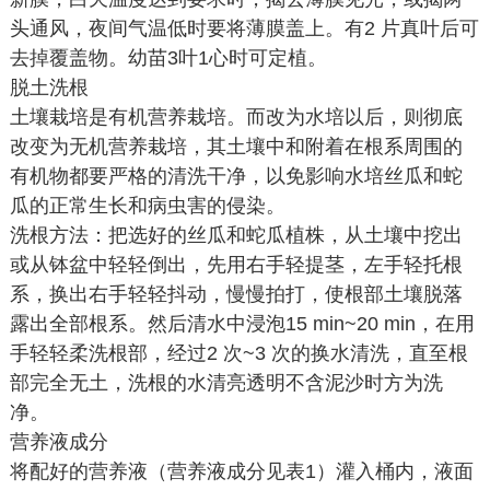
头通风，夜间气温低时要将薄膜盖上。有2 片真叶后可
去掉覆盖物。幼苗3叶1心时可定植。
脱土洗根
土壤栽培是有机营养栽培。而改为水培以后，则彻底
改变为无机营养栽培，其土壤中和附着在根系周围的
有机物都要严格的清洗干净，以免影响水培丝瓜和蛇
瓜的正常生长和病虫害的侵染。
洗根方法：把选好的丝瓜和蛇瓜植株，从土壤中挖出
或从钵盆中轻轻倒出，先用右手轻提茎，左手轻托根
系，换出右手轻轻抖动，慢慢拍打，使根部土壤脱落
露出全部根系。然后清水中浸泡15 min~20 min，在用
手轻轻柔洗根部，经过2 次~3 次的换水清洗，直至根
部完全无土，洗根的水清亮透明不含泥沙时方为洗
净。
营养液成分
将配好的营养液（营养液成分见表1）灌入桶内，液面