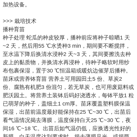
加热设备。
>>> 栽培技术
播种育苗
种子处理 蛇瓜的种皮较厚，播种前应将种子晾晒1 天
~2 天，然后用55 ℃水烫种3 min，期间要不断搅拌，
至水温下降后换清水浸种2 天~3 天，其间要擦洗去种
皮上的黏质物，并换清水再浸种，待种子略软时用纱
布包裹保湿，置于30 ℃恒温箱或暖炕边催芽后播种。
苗床或营养钵育苗 营养土可用园田土5 份、草炭2
份、腐熟有机肥3 份混匀，若无草炭，也可用废菇料或
肥沃园土。将营养土装钵后码好浇透水，每钵平放1 粒
已萌芽的种子，盖细土1 cm厚。苗床覆盖塑料膜保温
保湿，出苗前温度最好能保持在25 ℃~30 ℃，出苗后
看气温情况揭去薄膜，温度保持白天25 ℃~30 ℃，夜
间16 ℃~18 ℃。出苗后如气温仍低，应换透光性好的
新膜，白天温度达到要求时，揭去薄膜见光，或揭两