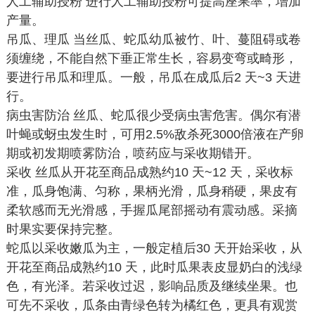
人工辅助授粉 进行人工辅助授粉可提高座果率，增加
产量。
吊瓜、理瓜 当丝瓜、蛇瓜幼瓜被竹、叶、蔓阻碍或卷
须缠绕，不能自然下垂正常生长，容易变弯或畸形，
要进行吊瓜和理瓜。一般，吊瓜在成瓜后2 天~3 天进
行。
病虫害防治 丝瓜、蛇瓜很少受病虫害危害。偶尔有潜
叶蝇或蚜虫发生时，可用2.5%敌杀死3000倍液在产卵
期或初发期喷雾防治，喷药应与采收期错开。
采收 丝瓜从开花至商品成熟约10 天~12 天，采收标
准，瓜身饱满、匀称，果柄光滑，瓜身稍硬，果皮有
柔软感而无光滑感，手握瓜尾部摇动有震动感。采摘
时果实要保持完整。
蛇瓜以采收嫩瓜为主，一般定植后30 天开始采收，从
开花至商品成熟约10 天，此时瓜果表皮显奶白的浅绿
色，有光泽。若采收过迟，影响品质及继续坐果。也
可先不采收，瓜条由青绿色转为橘红色，更具有观赏