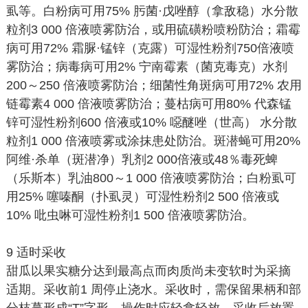
虱等。白粉病可用75% 肟菌·戊唑醇（拿敌稳）水分散
粒剂3 000 倍液喷雾防治，或用硫磺粉喷粉防治；霜霉
病可用72% 霜脲·锰锌（克露）可湿性粉剂750倍液喷
雾防治；病毒病可用2% 宁南霉素（菌克毒克）水剂
200～250 倍液喷雾防治；细菌性角斑病可用72% 农用
链霉素4 000 倍液喷雾防治；蔓枯病可用80% 代森锰
锌可湿性粉剂600 倍液或10% 噁醚唑（世高） 水分散
粒剂1 000 倍液喷雾或涂抹患处防治。斑潜蝇可用20%
阿维·杀单（斑潜净）乳剂2 000倍液或48％毒死蜱
（乐斯本）乳油800～1 000 倍液喷雾防治；白粉虱可
用25% 噻嗪酮（扑虱灵）可湿性粉剂2 500 倍液或
10% 吡虫啉可湿性粉剂1 500 倍液喷雾防治。
9 适时采收
甜瓜以果实糖分达到最高点而肉质尚未变软时为采摘
适期。采收前1 周停止浇水。采收时，需保留果柄和部