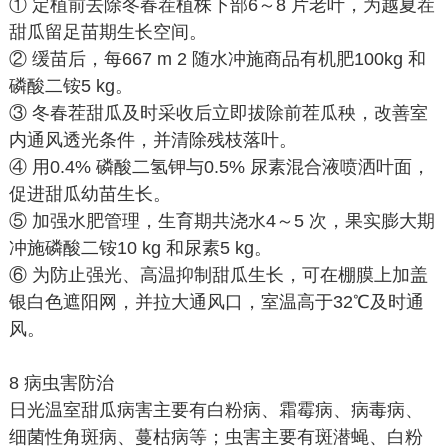
① 定植前去除冬春茬植株下部6～8 片老叶，为越夏茬
甜瓜留足苗期生长空间。
② 缓苗后，每667 m 2 随水冲施商品有机肥100kg 和
磷酸二铵5 kg。
③ 冬春茬甜瓜及时采收后立即拔除前茬瓜秧，改善室
内通风透光条件，并清除残枝落叶。
④ 用0.4% 磷酸二氢钾与0.5% 尿素混合液喷洒叶面，
促进甜瓜幼苗生长。
⑤ 加强水肥管理，生育期共浇水4～5 次，果实膨大期
冲施磷酸二铵10 kg 和尿素5 kg。
⑥ 为防止强光、高温抑制甜瓜生长，可在棚膜上加盖
银白色遮阳网，并拉大通风口，室温高于32℃及时通
风。
8 病虫害防治
日光温室甜瓜病害主要有白粉病、霜霉病、病毒病、
细菌性角斑病、蔓枯病等；虫害主要有斑潜蝇、白粉