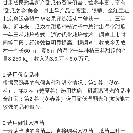
甘肃省民勤县所产甜瓜色香味俱全，营养丰富，享有
“甜瓜之乡”美誉，其主导产品甘蜜宝、银蒂、金红宝在
北京奥运会暨中华名果评选活动中曾获一、二、三等
奖。近年来，瓜农在甜瓜种植过程中总结出温室甜瓜
一年三茬栽培模式，通过优化栽培技术，调整上市时
间等手段，经济效益明显提高。据调查，收成乡天成
村一个长60 m、宽8 m 的温室一年种植三茬甜瓜的产
量8 250 kg，收入为3.3 万～6.0 万元。
1 选用优良品种
根据民勤县的气候条件和温室情况，第1 茬（秋冬
茬）、第3 茬（越夏茬）选用抗病、耐高温强光的品种
金红宝；第2 茬（冬春茬）选用耐低温弱光和抗病能力
较强的品种银帝。
2 选用健壮穴盘苗
一般从当地的育苗工厂直接购买穴盘苗。瓜苗二叶一