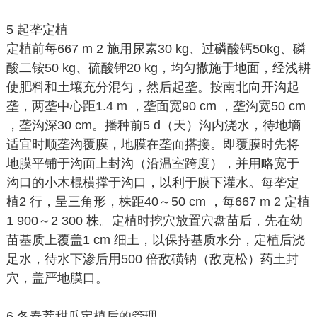
5 起垄定植
定植前每667 m 2 施用尿素30 kg、过磷酸钙50kg、磷
酸二铵50 kg、硫酸钾20 kg，均匀撒施于地面，经浅耕
使肥料和土壤充分混匀，然后起垄。按南北向开沟起
垄，两垄中心距1.4 m ，垄面宽90 cm ，垄沟宽50 cm
，垄沟深30 cm。播种前5 d（天）沟内浇水，待地墒
适宜时顺垄沟覆膜，地膜在垄面搭接。即覆膜时先将
地膜平铺于沟面上封沟（沿温室跨度），并用略宽于
沟口的小木棍横撑于沟口，以利于膜下灌水。每垄定
植2 行，呈三角形，株距40～50 cm ，每667 m 2 定植
1 900～2 300 株。定植时挖穴放置穴盘苗后，先在幼
苗基质上覆盖1 cm 细土，以保持基质水分，定植后浇
足水，待水下渗后用500 倍敌磺钠（敌克松）药土封
穴，盖严地膜口。
6 冬春茬甜瓜定植后的管理