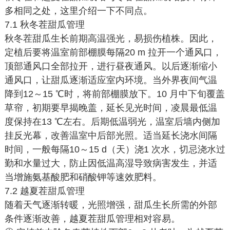
多相同之处，这里介绍一下不同点。
7.1 秋冬茬甜瓜管理
秋冬茬甜瓜生长前期高温强光，易损伤植株。因此，
定植后要将温室前部棚膜每隔20 m 拉开一个通风口，
顶部通风口全部拉开，进行昼夜通风。以后逐渐缩小
通风口，让甜瓜逐渐适应室内环境。当外界夜间气温
降到12～15 ℃时，将前部棚膜放下。10 月中下旬覆盖
草帘，初期要早揭晚盖，延长见光时间，凌晨最低温
度保持在13 ℃左右。后期低温弱光，温室后墙内侧加
挂反光幕，改善温室中后部光照。适当延长浇水间隔
时间，一般每隔10～15 d（天）浇1 次水，切忌浇水过
勤和水量过大，防止因低温高湿导致病害发生，并适
当增施氨基酸肥和硝酸钾等速效肥料。
7.2 越夏茬甜瓜管理
随着天气逐渐转暖，光照增强，甜瓜生长所需的外部
条件逐渐改善，越夏茬甜瓜管理相对容易。