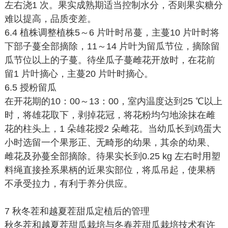
左右浇1 次。果实成熟期适当控制水分，否则果实糖分
难以提高，品质变差。
6.4 植株调整植株5～6 片叶时吊蔓，主蔓10 片叶时将
下部子蔓全部摘除，11～14 片叶为留瓜节位，摘除留
瓜节位以上的子蔓。待坐瓜子蔓雌花开放时，在花前
留1 片叶摘心，主蔓20 片叶时摘心。
6.5 授粉留瓜
在开花期的10：00～13：00，室内温度达到25 ℃以上
时，将雄花取下，剥掉花冠，将花粉均匀地涂抹在雌
花的柱头上，1 朵雄花授2 朵雌花。当幼瓜长到鸡蛋大
小时选留一个果形正、无畸形的幼果，其余的幼果、
雌花及孙蔓全部摘除。待果实长到0.25 kg 左右时用塑
料绳直接拴系果柄的近果实部位，将瓜吊起，使果柄
不承受拉力，有利于养分供应。
7 秋冬茬和越夏茬甜瓜定植后的管理
秋冬茬和越夏茬甜瓜栽培与冬春茬甜瓜栽培技术有许