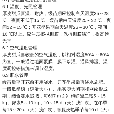
6.1 温度、光照管理
厚皮甜瓜喜温、耐热，缓苗期应控制白天温度25～28
℃，夜间不低于15 ℃；缓苗后白天温度25～32 ℃，夜
间12～15 ℃；开花坐果期白天温度26～30 ℃，夜间
16 ℃以上。应注意擦拭棚膜，保持棚膜洁净，提高透
光率。
6.2 空气湿度管理
厚皮甜瓜喜较低的空气湿度，以相对湿度50% ～60%
为宜。一般通过地面覆膜、膜下暗灌、通风排湿、温
度调控等措施来调节湿度。
6.3 肥水管理
缓苗后至开花前不用浇水，开花坐果后再浇水施肥。
一般瓜坐稳（鸡蛋大小）、果实膨大初期和网纹形成
期，结合浇水追肥，每667 m 2 冲施磷酸二铵5～15
kg、尿素5～10 kg，10～15 d（天）浇1 次。在冬季
每15～20 d（天）浇1 次，春夏炎热季节每10 d（天）