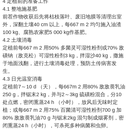
4 定植前的准备工作
4.1 整地施基肥
前茬作物收获后先将枯枝落叶、废旧地膜等清理出室
外，深翻土壤40 cm 以上，每667 m 2 均匀施入油渣
100 kg、腐熟农家肥5 000 kg作基肥。
4.2 土壤消毒
定植前每667 m 2 用50% 多菌灵可湿性粉剂或70% 敌
磺钠（敌克松）可湿性粉剂3 kg，拌湿沙40 kg，撒施
于地面浅翻，进行土壤消毒处理，预防土传病害发
生。
4.3 日光温室消毒
定植前7～10 d （天），每667m 2 用80% 敌敌畏乳油
250 g，拌锯末2 kg，并与2～3kg 硫磺粉混合，分10
处点燃，密闭熏蒸24 h （小时），放风后无味时定
植；或每667 m 2 用75% 百菌清可湿性粉剂700 g 加
80% 敌敌畏乳油70 g 与锯末2kg 混匀制成烟雾剂，密
闭熏蒸24 h（小时），可杀死多种病菌和虫卵。