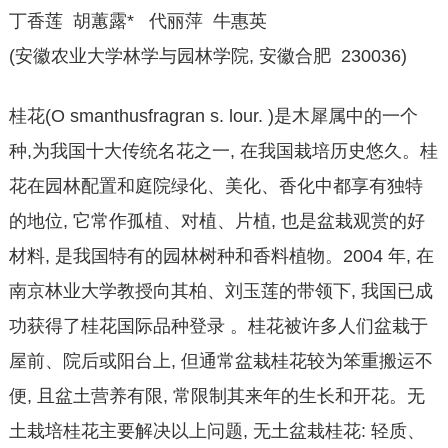
丁香莲 胡蕙露* 代丽萍 牛惠英
(安徽农业大学林学与园林学院, 安徽合肥 230036)
桂花(O smanthusfragran s. lour. )是木犀属中的一个
种,为我国十大传统名花之一, 在我国栽培历史悠久。桂
花在园林配置和庭院绿化、美化、香化中都享有独特
的地位, 它常作孤植、对植、片植, 也是盆栽观赏的好
材料, 是我国特有的园林树种和香料植物。2004 年, 在
南京林业大学教授向其柏、刘玉莲的带领下, 我国已成
功获得了桂花国际品种登录 。桂花被许多人们盆栽于
屋前、院后或阳台上, 但通常盆栽桂花较为笨重搬运不
便, 且盆土营养有限, 常限制其来年的生长和开花。无
土栽培桂花主要解决以上问题, 无土盆栽桂花: 轻质、