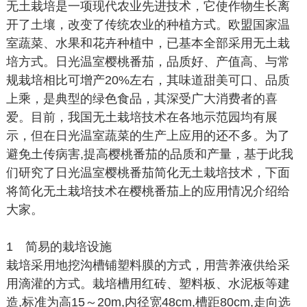
无土栽培是一项现代农业先进技术，它使作物生长离
开了土壤，改变了传统农业的种植方式。欧盟国家温
室蔬菜、水果和花卉种植中，已基本全部采用无土栽
培方式。日光温室樱桃番茄，品质好、产值高、与常
规栽培相比可增产20%左右，其味道甜美可口、品质
上乘，是典型的绿色食品，其深受广大消费者的喜
爱。目前，我国无土栽培技术在各地示范园均有展
示，但在日光温室蔬菜的生产上应用的还不多。为了
避免土传病害,提高樱桃番茄的品质和产量，基于此我
们研究了日光温室樱桃番茄简化无土栽培技术，下面
将简化无土栽培技术在樱桃番茄上的应用情况介绍给
大家。
1 简易的栽培设施
栽培采用地挖沟槽铺塑料膜的方式，用营养液供给采
用滴灌的方式。栽培槽用红砖、塑料板、水泥板等建
造,标准为高15～20m,内径宽48cm,槽距80cm,走向选