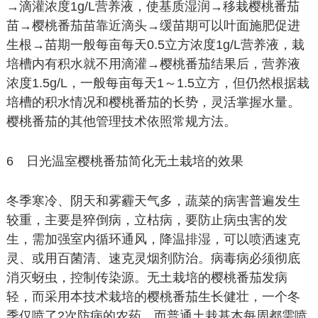
→滴灌浓度1g/L营养液，使基质湿润→移栽樱桃番茄
苗→樱桃番茄苗靠近滴头→缓苗期可以叶面施肥促进
生根→苗期一般每亩每天0.5立方浓度1g/L营养液，栽
培槽内有积水就不用滴灌→樱桃番茄结果后，营养液
浓度1.5g/L，一般每亩每天1～1.5立方，但仍然根据栽
培槽的积水情况和樱桃番茄的长势，灵活掌握水量。
樱桃番茄的其他管理技术依照常规方法。
6 日光温室樱桃番茄简化无土栽培的效果
冬季寒冷、阴天和雾霾天气多，蔬菜的病害普遍发生
较重，主要是猝倒病，立枯病，要防止病虫害的发
生，需加强室内循环通风，降温排湿，可以喷洒速克
灵、或用百菌清、速克灵烟剂防治。病毒病必须彻底
消灭蚜虫，控制传染源。无土栽培的樱桃番茄发病
轻，而采用本技术栽培的樱桃番茄生长健壮，一个冬
季仅喷了2次防病的农药。而普通土栽基本每周都需喷