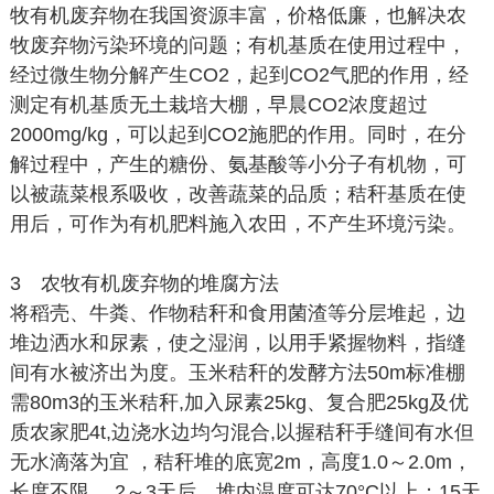
牧有机废弃物在我国资源丰富，价格低廉，也解决农
牧废弃物污染环境的问题；有机基质在使用过程中，
经过微生物分解产生CO2，起到CO2气肥的作用，经
测定有机基质无土栽培大棚，早晨CO2浓度超过
2000mg/kg，可以起到CO2施肥的作用。同时，在分
解过程中，产生的糖份、氨基酸等小分子有机物，可
以被蔬菜根系吸收，改善蔬菜的品质；秸秆基质在使
用后，可作为有机肥料施入农田，不产生环境污染。
3 农牧有机废弃物的堆腐方法
将稻壳、牛粪、作物秸秆和食用菌渣等分层堆起，边
堆边洒水和尿素，使之湿润，以用手紧握物料，指缝
间有水被济出为度。玉米秸秆的发酵方法50m标准棚
需80m3的玉米秸秆,加入尿素25kg、复合肥25kg及优
质农家肥4t,边浇水边均匀混合,以握秸秆手缝间有水但
无水滴落为宜 ，秸秆堆的底宽2m，高度1.0～2.0m，
长度不限。 2～3天后，堆内温度可达70°C以上；15天