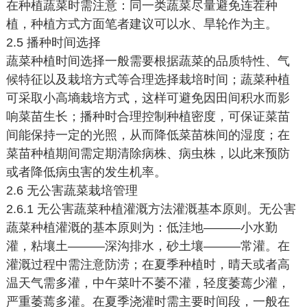
在种植蔬菜时需注意：同一类蔬菜尽量避免连茬种
植，种植方式方面笔者建议可以水、旱轮作为主。
2.5 播种时间选择
蔬菜种植时间选择一般需要根据蔬菜的品质特性、气
候特征以及栽培方式等合理选择栽培时间；蔬菜种植
可采取小高墒栽培方式，这样可避免因田间积水而影
响菜苗生长；播种时合理控制种植密度，可保证菜苗
间能保持一定的光照，从而降低菜苗株间的湿度；在
菜苗种植期间需定期清除病株、病虫株，以此来预防
或者降低病虫害的发生机率。
2.6 无公害蔬菜栽培管理
2.6.1 无公害蔬菜种植灌溉方法灌溉基本原则。无公害
蔬菜种植灌溉的基本原则为：低洼地———小水勤
灌，粘壤土———深沟排水，砂土壤———常灌。在
灌溉过程中需注意防涝；在夏季种植时，晴天或者高
温天气需多灌，中午菜叶不萎不灌，轻度萎蔫少灌，
严重萎蔫多灌。在夏季浇灌时需主要时间段，一般在