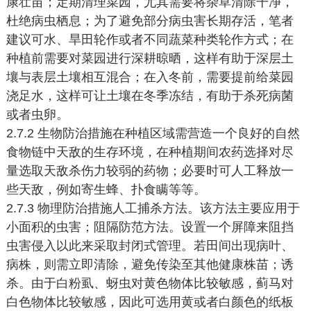
康壮苗；定期清理菜园，尤其需要将杂草清除干净，
杜绝病虫栖息；为了避免部分病虫害长期存活，笔者
建议可水、旱田轮作或者不同蔬菜种类轮作方式；在
种植前需要对菜园进行深耕晾晒，这样有助于深层土
壤与表层土壤相互混合；在入冬前，需要提前给菜园
浇足水，这样可让土壤在冬季冻结，有助于杀死病菌
或者虫卵。
2.7.2 生物防治措施在种植区域需营造一个良好的自然
食物链中天敌的生存环境，在种植期间农药选择对尽
量选取天敌杀伤力较弱的药物；必要时可人工释放一
些天敌，例如寄生蜂、扑食瞒等等。
2.7.3 物理防治措施人工捕杀方法。该方法主要应用于
小面积的虫害；阻隔防范方法。设置一个屏障来阻挡
虫害侵入以此来采取封闭式管理。若田间出现病叶、
病株，则需立即清除，避免传染至其他健康株苗；诱
杀。由于白粉虱、蚜虫对黄色物体比较敏感，蓟马对
白色物体比较敏感，因此可选用黄或者白颜色的纸板