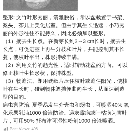
整形: 文竹叶形秀丽，清雅脱俗，常以盆栽置于书架、
案头、茶几上美化居室。但由于其生长迅速，小巧秀
丽的外形往往不能持久，因此必须加以整形。
（1）摘去生长点。在新芽长到2～3 cm长时，摘去生
长点，可促进茎上再生分枝和叶片，并能控制其不长
蔓，使枝叶平出，株形持续丰满。
（2）利用文竹的趋光性，适时转动花盆的方向。可以
修正枝叶生长形状，保持株型。
（3）物遮法。即用硬纸片压住枝叶或遮住阳光，使枝
叶在生长时，碰到物体遮挡便曲向生长，从而达到造
型的目的。
病虫害防治: 夏季易发生介壳虫和蚜虫，可喷洒40% 氧
化乐果乳油1000 倍液防治。遇灰霉病或叶枯病为害叶
片，可用50% 托布津可湿性粉剂1000 倍液喷洒。
Post Views:
498