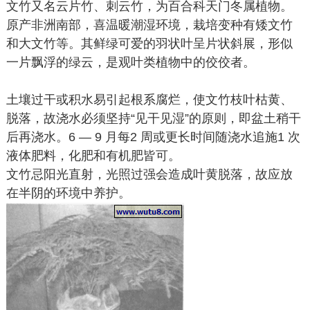
文竹又名云片竹、刺云竹，为百合科天门冬属植物。
原产非洲南部，喜温暖潮湿环境，栽培变种有矮文竹
和大文竹等。其鲜绿可爱的羽状叶呈片状斜展，形似
一片飘浮的绿云，是观叶类植物中的佼佼者。
土壤过干或积水易引起根系腐烂，使文竹枝叶枯黄、
脱落，故浇水必须坚持“见干见湿”的原则，即盆土稍干
后再浇水。6 — 9 月每2 周或更长时间随浇水追施1 次
液体肥料，化肥和有机肥皆可。
文竹忌阳光直射，光照过强会造成叶黄脱落，故应放
在半阴的环境中养护。