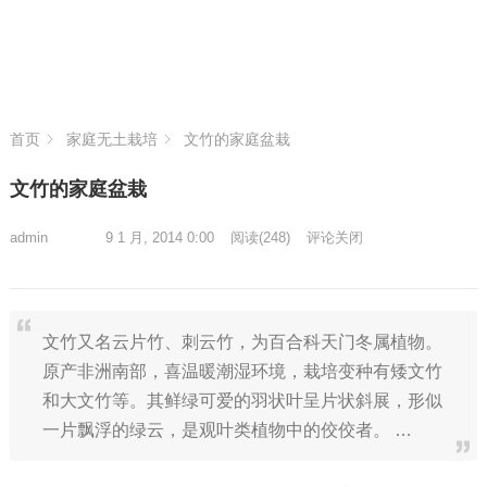
首页
家庭无土栽培
文竹的家庭盆栽
文竹的家庭盆栽
admin
9 1 月, 2014 0:00
阅读
(248)
评论关闭
文竹又名云片竹、刺云竹，为百合科天门冬属植物。
原产非洲南部，喜温暖潮湿环境，栽培变种有矮文竹
和大文竹等。其鲜绿可爱的羽状叶呈片状斜展，形似
一片飘浮的绿云，是观叶类植物中的佼佼者。 …