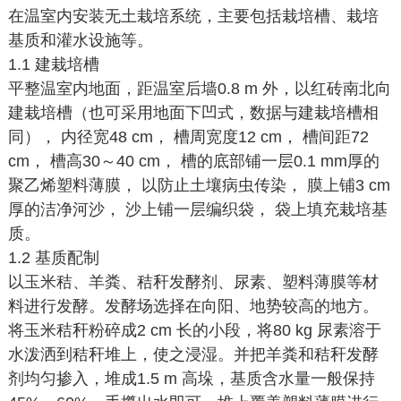
在温室内安装无土栽培系统，主要包括栽培槽、栽培
基质和灌水设施等。
1.1 建栽培槽
平整温室内地面，距温室后墙0.8 m 外，以红砖南北向
建栽培槽（也可采用地面下凹式，数据与建栽培槽相
同）， 内径宽48 cm， 槽周宽度12 cm， 槽间距72
cm， 槽高30～40 cm， 槽的底部铺一层0.1 mm厚的
聚乙烯塑料薄膜， 以防止土壤病虫传染， 膜上铺3 cm
厚的洁净河沙， 沙上铺一层编织袋， 袋上填充栽培基
质。
1.2 基质配制
以玉米秸、羊粪、秸秆发酵剂、尿素、塑料薄膜等材
料进行发酵。发酵场选择在向阳、地势较高的地方。
将玉米秸秆粉碎成2 cm 长的小段，将80 kg 尿素溶于
水泼洒到秸秆堆上，使之浸湿。并把羊粪和秸秆发酵
剂均匀掺入，堆成1.5 m 高垛，基质含水量一般保持