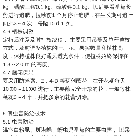
kg、磷酸二铵0.1 kg、硫酸钾0.1 kg。以后要看番茄长
势进行追肥，拉秧前1 个月停止追肥，在生长期可追叶
面肥3～4 次，每隔15 d 1 次。
4.6 植株调整
定植后注意及时打杈绕秧， 主要采用吊蔓及单秆整枝
方式，及时调整植株的叶、花、果实数量和植株高
度，保持植株良好通风透光条件，使植株始终保持在
1.8～2.0 m 的高度。
4.7 蘸花保果
要采用防落素、2，4-D 等药剂蘸花，在开花期每天
10∶00～11∶00 进行，主要蘸完全开放的花，一般每株
蘸花3～4 个，并把多余的花蕾切除。
5 病虫害防治技术
5.1 虫害防治
温室白粉虱、斑潜蝇、蚜虫是番茄的主要虫害， 以采