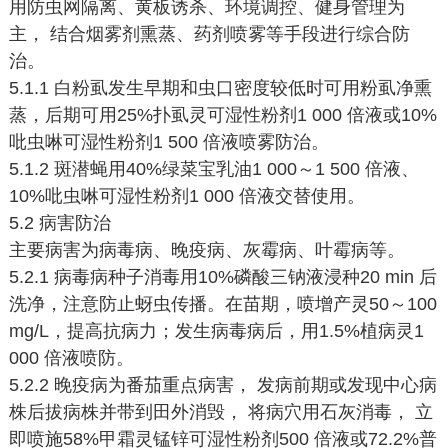
用防虫网隔离、黄板诱杀、环境调控、健身管理为
主， 结合烟雾剂熏蒸、药剂喷雾等手段进行综合防
治。
5.1.1 白粉虱发生早期和虫口密度较低时可用粉虱净熏
蒸，后期可用25%扑虱灵可湿性粉剂1 000 倍液或10%
吡虫啉可湿性粉剂1 500 倍液喷雾防治。
5.1.2 斑潜蝇用40%绿菜宝乳油1 000～1 500 倍液、
10%吡虫啉可湿性粉剂1 000 倍液交替使用。
5.2 病害防治
主要病害为病毒病、晚疫病、灰霉病、叶霉病等。
5.2.1 病毒病种子消毒用10%磷酸三钠液浸种20 min 后
洗净，注意防止蚜虫传播。在苗期，喷增产灵50～100
mg/L，提高抗病力；发生病毒病后，用1.5%植病灵1
000 倍液喷防。
5.2.2 晚疫病为番茄重点病害， 发病前期或发现中心病
株后拔病株并带到田外消毁， 将病穴用石灰消毒， 立
即喷施58%甲霜灵锰锌可湿性粉剂500 倍液或72.2%普