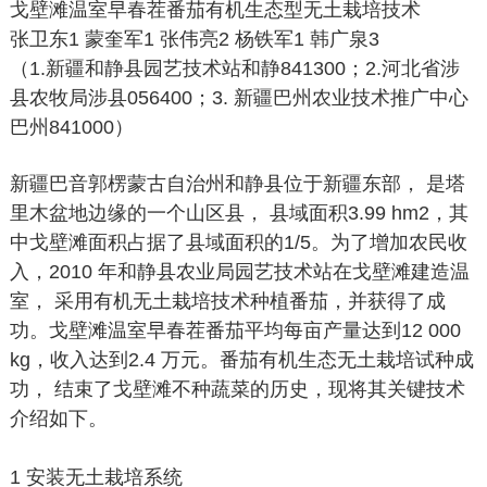
戈壁滩温室早春茬番茄有机生态型无土栽培技术
张卫东1 蒙奎军1 张伟亮2 杨铁军1 韩广泉3
（1.新疆和静县园艺技术站和静841300；2.河北省涉
县农牧局涉县056400；3. 新疆巴州农业技术推广中心
巴州841000）
新疆巴音郭楞蒙古自治州和静县位于新疆东部， 是塔
里木盆地边缘的一个山区县， 县域面积3.99 hm2，其
中戈壁滩面积占据了县域面积的1/5。为了增加农民收
入，2010 年和静县农业局园艺技术站在戈壁滩建造温
室， 采用有机无土栽培技术种植番茄，并获得了成
功。戈壁滩温室早春茬番茄平均每亩产量达到12 000
kg，收入达到2.4 万元。番茄有机生态无土栽培试种成
功， 结束了戈壁滩不种蔬菜的历史，现将其关键技术
介绍如下。
1 安装无土栽培系统