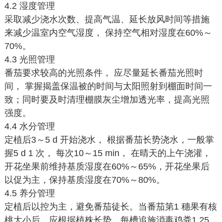
4.2 湿度管理
采取减少浇水次数、提高气温、延长放风时间等措施
来减少温室内空气湿度， 保持空气相对湿度在60%～
70%。
4.3 光照管理
番茄要求较高的光照条件， 应尽量延长番茄光照时
间， 掌握揭盖保温被的时间与太阳照射到棚面时间一
致；同时要及时清理棚膜灰尘增加透光率，提高光照
强度。
4.4 水分管理
定植后3～5 d 开始浇水， 根据番茄长势浇水，一般掌
握5 d 1 次， 每次10～15 min， 在晴天的上午浇灌，
开花坐果前维持基质湿度在60%～65%，开花坐果后
以促为主，保持基质湿度在70%～80%。
4.5 养分管理
定植后以控为主，避免番茄徒长。当番茄第1 穗果有核
桃大小后，应根据植株长势，每槽追施消毒鸡粪1.25