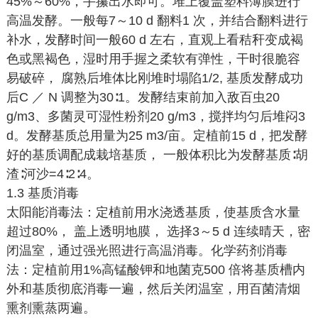
45%～60%，手攥出水即可。堆上覆盖塑料薄膜进行
高温发酵。一般每7～10 d 翻料1 次，并结合翻料进行
补水，发酵时间一般60 d 左右，直观上看秸秆变成褐
色或黑褐色，湿时用手握之柔软有弹性，干时很脆容
易破碎， 腐熟后堆体比刚堆时塌陷1/2, 基质发酵成功
后C ／ N 调整为30∶1。发酵结束前加入敌百虫20
g/m3、多菌灵可湿性粉剂20 g/m3，搅拌均匀后堆闷3
d。发酵基质总用量为25 m3/亩。定植前15 d，把发酵
好的基质调配成栽培基质， 一般体积比为发酵基质∶胡
渣∶河沙=4∶2∶4。
1.3 基质消毒
太阳能消毒法：定植前用水浇透基质，使基质含水量
超过80%， 盖上透明地膜， 选择3～5 d 连续晴天，密
闭温室，通过强光照进行高温消毒。化学药剂消毒
法：定植前用1%高锰酸钾和地菌克500 倍将基质槽内
外和基质彻底消毒一遍，然后关闭温室，用百菌清烟
熏剂熏蒸两遍。