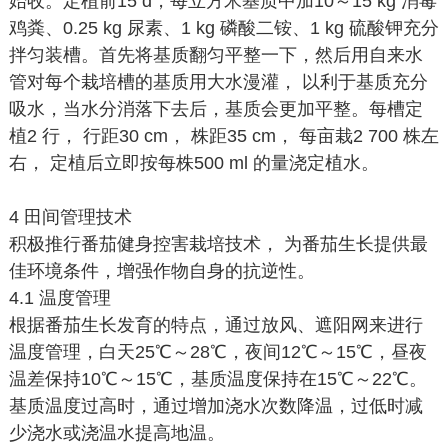
始收。定植前15 d，每立方米基质中加10～15 kg 消毒
鸡粪、0.25 kg 尿素、1 kg 磷酸二铵、1 kg 硫酸钾充分
拌匀装槽。首先将基质翻匀平整一下，然后用自来水
管对每个栽培槽的基质用大水漫灌， 以利于基质充分
吸水，当水分消落下去后，基质会更加平整。每槽定
植2 行， 行距30 cm， 株距35 cm， 每亩栽2 700 株左
右， 定植后立即按每株500 ml 的量浇定植水。
4 田间管理技术
积极推行番茄健身控害栽培技术， 为番茄生长提供最
佳环境条件，增强作物自身的抗逆性。
4.1 温度管理
根据番茄生长发育的特点，通过放风、遮阳网来进行
温度管理，白天25℃～28℃，夜间12℃～15℃，昼夜
温差保持10℃～15℃，基质温度保持在15℃～22℃。
基质温度过高时，通过增加浇水次数降温，过低时减
少浇水或浇温水提高地温。