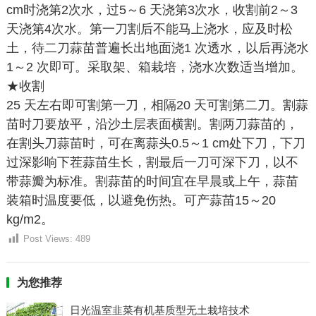
cm时浇第2次水，过5～6 天浇第3次水，收割前2～3
天浇第4次水。第一刀割后不能马上浇水，应及时松
土，待二刀蒜苗普遍长出地面浇1 次透水，以后再浇水
1～2 次即可。采取架、箱栽培，浇水次数适当增加。
★收割
25 天左右即可割第一刀，相隔20 天可割第二刀。割蒜
苗时刀要放平，沿沙土层表面横割。割两刀蒜苗的，
在割头刀蒜苗时，可在离蒜头0.5～1 cm处下刀，下刀
过深影响下茬蒜苗生长，割最后一刀可深下刀，以不
带蒜瓣为标准。割蒜苗的时间宜在早晨或上午，蒜苗
装箱时温度要低，以避免伤热。可产蒜苗15～20
kg/m2。
Post Views:
489
为您推荐
日光温室韭菜有机基质型无土栽培技术