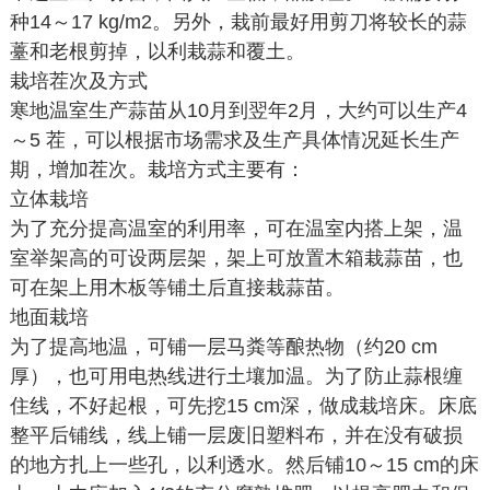
种14～17 kg/m2。另外，栽前最好用剪刀将较长的蒜
薹和老根剪掉，以利栽蒜和覆土。
栽培茬次及方式
寒地温室生产蒜苗从10月到翌年2月，大约可以生产4
～5 茬，可以根据市场需求及生产具体情况延长生产
期，增加茬次。栽培方式主要有：
立体栽培
为了充分提高温室的利用率，可在温室内搭上架，温
室举架高的可设两层架，架上可放置木箱栽蒜苗，也
可在架上用木板等铺土后直接栽蒜苗。
地面栽培
为了提高地温，可铺一层马粪等酿热物（约20 cm
厚），也可用电热线进行土壤加温。为了防止蒜根缠
住线，不好起根，可先挖15 cm深，做成栽培床。床底
整平后铺线，线上铺一层废旧塑料布，并在没有破损
的地方扎上一些孔，以利透水。然后铺10～15 cm的床