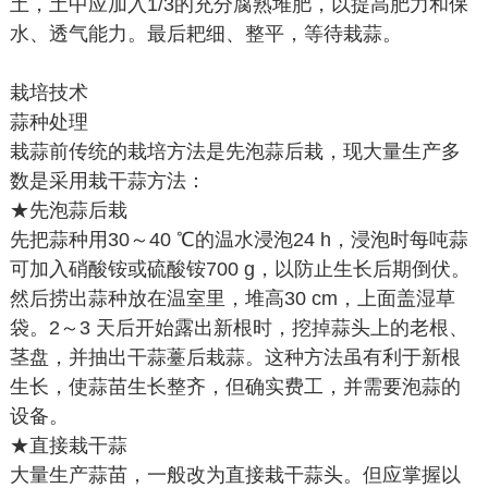
土，土中应加入1/3的充分腐熟堆肥，以提高肥力和保
水、透气能力。最后耙细、整平，等待栽蒜。
栽培技术
蒜种处理
栽蒜前传统的栽培方法是先泡蒜后栽，现大量生产多
数是采用栽干蒜方法：
★先泡蒜后栽
先把蒜种用30～40 ℃的温水浸泡24 h，浸泡时每吨蒜
可加入硝酸铵或硫酸铵700 g，以防止生长后期倒伏。
然后捞出蒜种放在温室里，堆高30 cm，上面盖湿草
袋。2～3 天后开始露出新根时，挖掉蒜头上的老根、
茎盘，并抽出干蒜薹后栽蒜。这种方法虽有利于新根
生长，使蒜苗生长整齐，但确实费工，并需要泡蒜的
设备。
★直接栽干蒜
大量生产蒜苗，一般改为直接栽干蒜头。但应掌握以