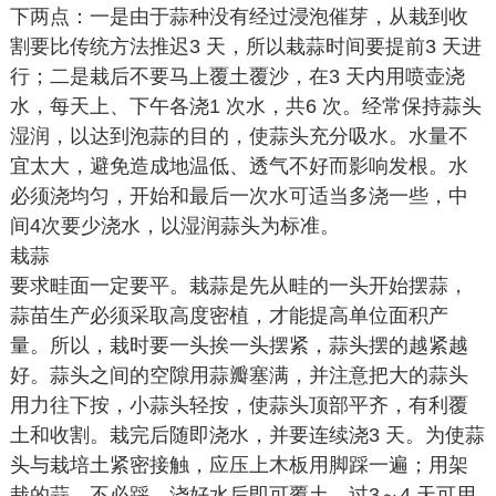
下两点：一是由于蒜种没有经过浸泡催芽，从栽到收
割要比传统方法推迟3 天，所以栽蒜时间要提前3 天进
行；二是栽后不要马上覆土覆沙，在3 天内用喷壶浇
水，每天上、下午各浇1 次水，共6 次。经常保持蒜头
湿润，以达到泡蒜的目的，使蒜头充分吸水。水量不
宜太大，避免造成地温低、透气不好而影响发根。水
必须浇均匀，开始和最后一次水可适当多浇一些，中
间4次要少浇水，以湿润蒜头为标准。
栽蒜
要求畦面一定要平。栽蒜是先从畦的一头开始摆蒜，
蒜苗生产必须采取高度密植，才能提高单位面积产
量。所以，栽时要一头挨一头摆紧，蒜头摆的越紧越
好。蒜头之间的空隙用蒜瓣塞满，并注意把大的蒜头
用力往下按，小蒜头轻按，使蒜头顶部平齐，有利覆
土和收割。栽完后随即浇水，并要连续浇3 天。为使蒜
头与栽培土紧密接触，应压上木板用脚踩一遍；用架
栽的蒜，不必踩，浇好水后即可覆土，过3～4 天可用