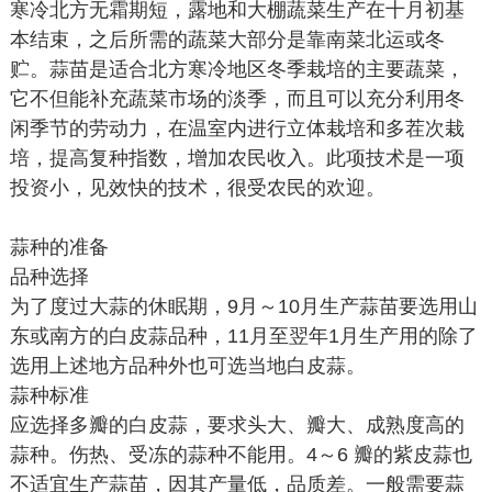
寒冷北方无霜期短，露地和大棚蔬菜生产在十月初基
本结束，之后所需的蔬菜大部分是靠南菜北运或冬
贮。蒜苗是适合北方寒冷地区冬季栽培的主要蔬菜，
它不但能补充蔬菜市场的淡季，而且可以充分利用冬
闲季节的劳动力，在温室内进行立体栽培和多茬次栽
培，提高复种指数，增加农民收入。此项技术是一项
投资小，见效快的技术，很受农民的欢迎。
蒜种的准备
品种选择
为了度过大蒜的休眠期，9月～10月生产蒜苗要选用山
东或南方的白皮蒜品种，11月至翌年1月生产用的除了
选用上述地方品种外也可选当地白皮蒜。
蒜种标准
应选择多瓣的白皮蒜，要求头大、瓣大、成熟度高的
蒜种。伤热、受冻的蒜种不能用。4～6 瓣的紫皮蒜也
不适宜生产蒜苗，因其产量低，品质差。一般需要蒜