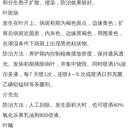
和分生孢子扩散、侵染，防治效果较好。
叶斑病
发生在叶片上。病斑初期为褐色斑点，边缘黄色；扩
展后病斑近圆形，内灰色，边缘黑褐色，周围黄色，
在潮湿条件下病斑上出现黑色粒状物。
防治方法：养护期内控制植株摆放密度，保持通风透
光。发病初期摘除病叶，并集中烧毁。同时喷洒1%波
尔多液，每7 天喷1次，连喷4～5 次或喷洒日邦克菌、
乙磷铝锰锌等杀菌剂。
介壳虫
防治方法：人工刮除。发生面积大时，也可喷洒40%
氧化乐果乳油荆800倍液。
叶螨