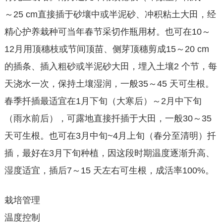
～25 cm直接插于砂壤中或半泥砂、冲积粘土大田，经
精心护养栽种可当年春节采切作瓶用材。也可在10～
12月用顶穗枝或节间顶苗、侧芽顶穗剪成15～20 cm
的插条、插入粗砂或半泥砂大田，埋入土壤2 个节，每
天浇水一次，保持土壤湿润，一般35～45 天可生根。
春季扦插最适宜在1月下旬（大寒后）～2月中下旬
（雨水前后），可露地直接扦插于大田，一般30～35
天可生根。也可在3月中旬~4月上旬（春分至清明）扦
插，最好在3月下旬种植，因这段时期温度逐渐升高、
湿度适宜，插后7～15 天左右可生根，成活率100%。
栽培管理
温度控制