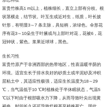
形态特征
富贵竹株高1 m以上，植株细长，直立上部有分枝。根
状茎横走，结节状。叶互生或近对生，纸质，叶长披
针形，有明显3～7 条主脉，具短柄，浓绿色。伞形花
序有花3～10朵生于叶腋或与上部叶对花，花被6，花
冠钟状，紫色。浆果近球球，黑色。
生长习性
富贵竹原产于非洲西部的热带地区，性喜温暖半荫的
环境。适宜生长于排水良好的砂质土或半泥砂及冲积
层粘土中，其适应性极强，适应生长温度为18～29
℃，当气温低于10 ℃时植株处于半休眠状态，气温5
℃以下时由于根部吸水力下降，从而导致叶尖出现黄
褐色，时间长久还可导致烂根甚至植株死亡。因此，