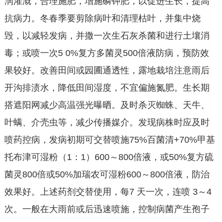
润灌溉，合理施肥，增施磷钾肥，以促进生长，提高
抗病力。冬春季要剪除病叶和清理枯叶，并集中烧
毁，以减轻发病，并撒一次生石灰杀菌和进行土壤消
毒；或喷一次5 0%复方多菌灵500倍液防病，预防效
果较好。改善田间或园圃通透性，露地栽培注意雨后
开沟排渍水，降低田间湿度，不宜偏施氮肥。生长期
搭遮阳网减少高温强光曝晒。及时杀灭蜘蛛、天牛、
叶螨、介壳虫等，减少传播媒介。发现病株时应及时
喷药控病，发病初期可交替喷施75%百菌清+70%甲基
托布津可湿粉（1：1）600～800倍液，或50%复方硫
菌灵800倍或50%加瑞农可湿粉600～800倍液，防治
效果好。上述药剂交替使用，每7 天一次，连喷 3～4
次。一般在大雨前或后迅速喷施，控制病菌产生孢子