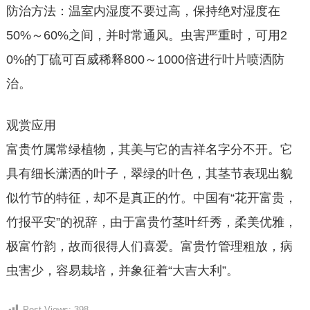
防治方法：温室内湿度不要过高，保持绝对湿度在
50%～60%之间，并时常通风。虫害严重时，可用2
0%的丁硫可百威稀释800～1000倍进行叶片喷洒防
治。
观赏应用
富贵竹属常绿植物，其美与它的吉祥名字分不开。它
具有细长潇洒的叶子，翠绿的叶色，其茎节表现出貌
似竹节的特征，却不是真正的竹。中国有“花开富贵，
竹报平安”的祝辞，由于富贵竹茎叶纤秀，柔美优雅，
极富竹韵，故而很得人们喜爱。富贵竹管理粗放，病
虫害少，容易栽培，并象征着“大吉大利”。
Post Views:
398