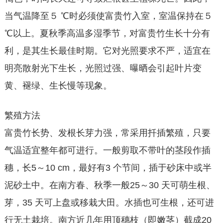
当气温降至５ ℃时必须使富贵竹入室，室温保持在５
℃以上。夏秋季高温多湿季节，对富贵竹生长十分有
利，是其生长最佳时期。它对光照要求不严，适宜在
明亮散射光下生长，光照过强、曝晒会引起叶片变
黄、褪绿、生长慢等现象。
繁殖方法
富贵竹长势、发根长芽力强，常采用扦插繁殖，只要
气温适宜整年都可进行。一般剪取不带叶的茎段作插
穗，长5～10 cm，最好有3 个节间，插于砂床中或半
泥砂土中。在南方春、秋季一般25～30 天可萌生根、
芽，35 天可上盘或移栽大田。水插也可生根，还可进
行无土栽培。南方近几年用顶穗枝（即嫩茎）截成20