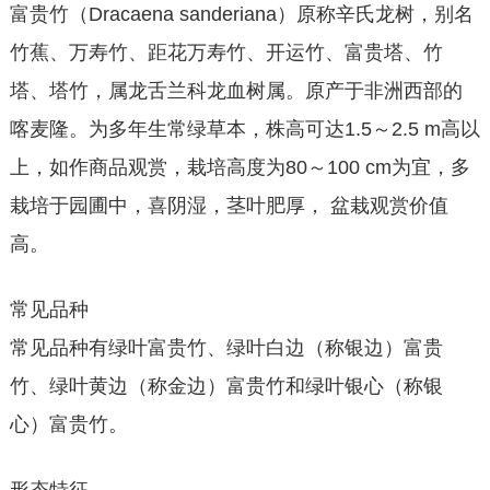
富贵竹（Dracaena sanderiana）原称辛氏龙树，别名
竹蕉、万寿竹、距花万寿竹、开运竹、富贵塔、竹
塔、塔竹，属龙舌兰科龙血树属。原产于非洲西部的
喀麦隆。为多年生常绿草本，株高可达1.5～2.5 m高以
上，如作商品观赏，栽培高度为80～100 cm为宜，多
栽培于园圃中，喜阴湿，茎叶肥厚， 盆栽观赏价值
高。
常见品种
常见品种有绿叶富贵竹、绿叶白边（称银边）富贵
竹、绿叶黄边（称金边）富贵竹和绿叶银心（称银
心）富贵竹。