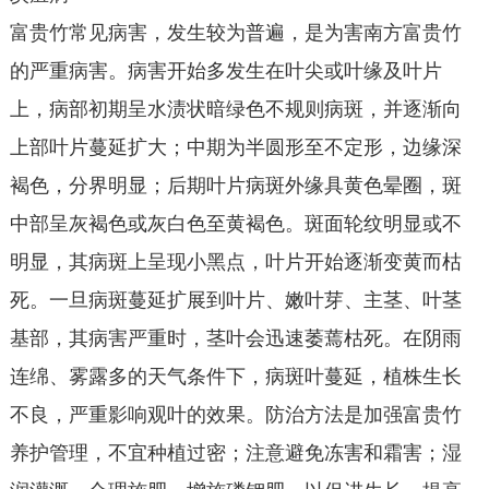
富贵竹常见病害，发生较为普遍，是为害南方富贵竹
的严重病害。病害开始多发生在叶尖或叶缘及叶片
上，病部初期呈水渍状暗绿色不规则病斑，并逐渐向
上部叶片蔓延扩大；中期为半圆形至不定形，边缘深
褐色，分界明显；后期叶片病斑外缘具黄色晕圈，斑
中部呈灰褐色或灰白色至黄褐色。斑面轮纹明显或不
明显，其病斑上呈现小黑点，叶片开始逐渐变黄而枯
死。一旦病斑蔓延扩展到叶片、嫩叶芽、主茎、叶茎
基部，其病害严重时，茎叶会迅速萎蔫枯死。在阴雨
连绵、雾露多的天气条件下，病斑叶蔓延，植株生长
不良，严重影响观叶的效果。防治方法是加强富贵竹
养护管理，不宜种植过密；注意避免冻害和霜害；湿