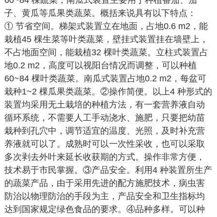
60~84 棵蔬菜；南瓜式装置主要用于种植番茄、茄
子、黄瓜等瓜果类蔬菜。概括来说具有以下特点：
① 节省空间。梯架式装置立在地面，占地0.6 m2，能
栽植45 棵生菜等叶类蔬菜，壁挂式装置挂在墙壁上，
不占地面空间，能栽植32 棵叶类蔬菜。立柱式装置占
地0.2 m2，高度可以视阳台情况而调整，可以种植
60~84 棵叶类蔬菜。南瓜式装置占地0.2 m2，每盆可
栽种1~2 棵瓜果类蔬菜。②操作简便。以上4 种形式的
装置均采用无土栽培的种植方法，有一套营养液自动
循环系统，不需要人工手动浇水、施肥，只要把幼苗
栽种到孔穴中，调节适宜的温度、光照，及时补充营
养液就可以了。成熟时可以一次性采收，也可以采取
多次剥去外叶来延长收获期的方式。操作非常方便，
技术易于市民掌握。③产品安全。利用4 种装置所生产
的蔬菜产品，由于采用先进的配方施肥技术，病虫害
防治以物理防治的手段为主，产品安全和卫生指标均
达到国家规定绿色食品的要求。④品种多样。可以种