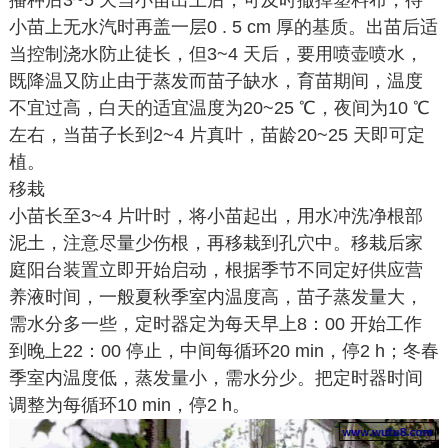
播种后3~5 天当小苗出土后，可及时撤掉塑料布，待
小苗上无水汽时再盖一层0 . 5 cm 厚的基质。出苗后适
当控制浇水防止徒长，但3~4 天后，要用喷壶喷水，
既降温又防止由于蒸发而苗子缺水，育苗期间，温度
不宜过高，白天的适宜温度为20~25 ℃，夜间为10 ℃
左右，当苗子长到2~4 片真叶，苗龄20~25 天即可定
植。
移栽
小苗长至3~4 片叶时，将小苗起出，用水冲洗净根部
泥土，注意尽量少伤根，再移栽到孔穴中。移栽后家
庭阳台装置立即开始启动，根据季节不同定好供应营
养液时间，一般夏秋季室内温度高，苗子蒸发量大，
需水分多一些，定时器定为每天早上8：00 开始工作
到晚上22：00 停止，中间每循环20 min，停2 h；冬春
季室内温度低，蒸发量小，需水分少。把定时器时间
调整为每循环10 min，停2 h。