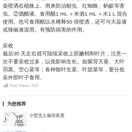
壶喷洒在植株上。用来防治蚜虫、红蜘蛛、蚂蚁等害
虫。②酒醋液。食用醋1 mL ＋米酒1 mL ＋水1 L 混合
使用。也可食用醋以水稀释50 倍喷洒，还可与大蒜液
或辣椒液混用。有预防病害的作用。
采收
栽后30 天左右就可陆续采收上部嫩梢和叶片，注意一
次不要采收过多，以免影响生长。如紫背天葵、大叶
茼蒿、空心菜等；各种散叶生菜、叶甜菜等，要分批
采外部叶子食用。
Post Views:
513
为您推荐
小型无土栽培装置