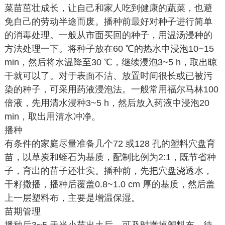
菜苗茁壮成长，让自己和家人吃到健康的蔬菜，也避
免自己的劳动半途而废。播种前最好对种子进行简单
的消毒处理。一般从市面买回的种子，用温汤浸种的
方法处理一下。将种子放在60 ℃的热水中浸泡10~15
min，然后将水温降至30 ℃，继续浸泡3~5 h，取出晾
干就可以了。对于表面不洁、放置时间很长或已被污
染的种子，可采用药液浸泡法。一般常用福尔马林100
倍液，先用清水浸种3~5 h，然后放入药液中浸泡20
min，取出用清水冲净。
播种
有条件的家庭尽量准备几个72 或128 孔的塑料穴盘育
苗，以草炭和蛭石为基质，配制比例为2:1，既节省种
子，育出的苗子还壮实。播种前，先把穴盘浇透水，
干籽撒播，播种后覆盖0.8~1.0 cm 厚的基质，然后盖
上一层塑料布，主要是增温保湿。
苗期管理