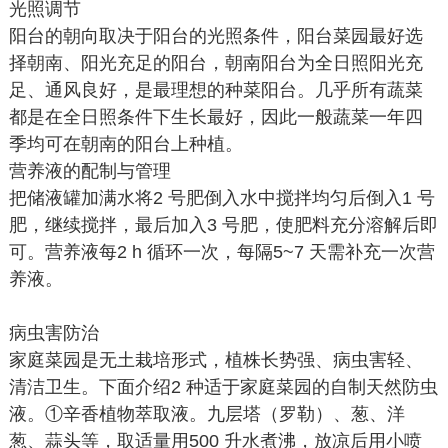
光照调节
阳台的朝向取决于阳台的光照条件，阳台菜园最好选
择朝南、阳光充足的阳台，朝南阳台为全日照阳光充
足、通风良好，是最理想的种菜阳台。几乎所有蔬菜
都是在全日照条件下生长最好，因此一般蔬菜一年四
季均可在朝南的阳台上种植。
营养液的配制与管理
把储液罐加满水将2 号肥倒入水中搅拌均匀后倒入1 号
肥，继续搅拌，最后加入3 号肥，使肥料充分溶解后即
可。营养液每2 h 循环一次，每隔5~7 天需补充一次营
养液。
病虫害防治
家庭菜园是无土栽培形式，植株长势强、病虫害轻、
清洁卫生。下面介绍2 种适于家庭菜园的自制天然防虫
液。①辛香植物萃取液。九层塔（罗勒）、葱、洋
葱、蒜头等，取适量用500 升水煮沸，放凉后用小喷