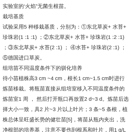
实验室的‘火焰”无菌生根苗。
栽培基质
试验采用5 种移栽基质，分别为：①东北草炭+ 水苔+
珍珠岩(1 :1 :1) ；②东北草炭+ 水苔+ 珍珠岩(1 :2 :1)
；③东北草炭+ 水苔(2 :1) ； ④水苔+ 珍珠岩(2 :1) ；
⑤德国进口草炭。
组培苗不同温度条件下的驯化培养
待小苗植株高3 cm ~4 cm，根长1 cm~1.5 cm时进行
炼苗移栽。将瓶苗直接从组培室移入不同温度条件的
炼苗室1 周 ， 然后打开瓶口再放置2 d~3 d。炼苗后选
择大小一致，具2 片~3 片以上叶片；3 条~5 条根，植
株总体呈旺盛长势的健壮苗[5]，将苗从瓶内夹出，洗
净根部的培养基，注意不要伤到根系和叶片，用1 g/L