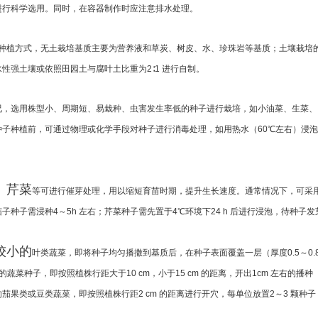
进行科学选用。同时，在容器制作时应注意
排水处理。
种植方式，无土栽培基质主要为营
养液和草炭、树皮、水、珍珠岩等基质；土壤栽培
水性强土壤或依照田园土与腐叶土比重为
2∶1 进行自制。
况，选用株型小、周期短、
易栽种、虫害发生率低的种子进行栽培，如小油菜、
生菜、
种子种植前，可通过物理或化学手段对
种子进行消毒处理，如用热水（60℃左右）浸泡
、芹菜
等可进行催芽处理，用以缩短育苗时期，提升生长速
度。通常情况下，可采
茄子种子需浸种4～5
h 左右；芹菜种子需先置于4℃环境下24 h 后进行浸
泡，待种子发
较小的
叶类蔬菜，即将种子均匀播撒到基质后，在种子表面
覆盖一层（厚度0.5～0.
的蔬菜种子，即
按照植株行距大于10 cm，小于15 cm 的距离，开出1
cm 左右的播种
的茄果类或豆类蔬菜，
即按照植株行距2 cm 的距离进行开穴，每单位放置
2～3 颗种子