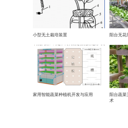
小型无土栽培装置
阳台无花
家用智能蔬菜种植机开发与应用
阳台蔬菜
术