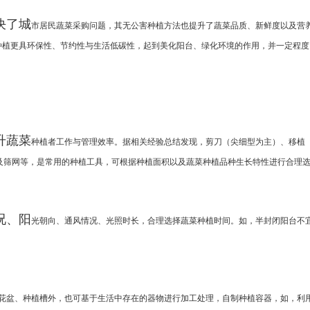
决了城
市居民蔬菜采购问题，其无公害种植方法也提升了蔬
菜品质、新鲜度以及营
种植更具环保性、
节约性与生活低碳性，起到美化阳台、绿化环境的作
用，并一定程度
升蔬菜
种植者工作与管理效率。据相关经验总结发现，剪刀
（尖细型为主）、移植
及筛网等，是常用的种
植工具，可根据种植面积以及蔬菜种植品种生长特性
进行合理
况、阳
光朝向、通风情况、光照时长，合理选择蔬菜种植时
间。如，半封闭阳台不
花盆、种植槽外，也可基于生活中
存在的器物进行加工处理，自制种植容器，如，利