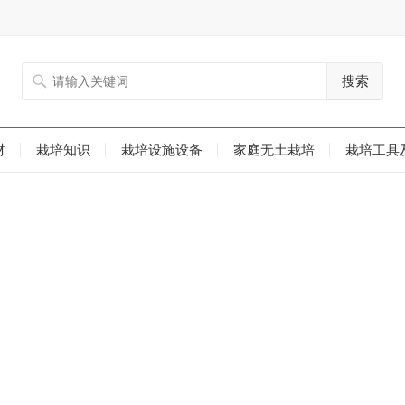
搜索
材
栽培知识
栽培设施设备
家庭无土栽培
栽培工具