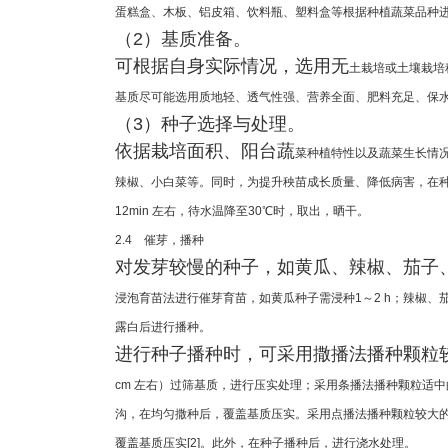
蛋糕盒、木板、铝皮箱、饮料瓶、塑料盒等根据种植
蔬菜品种
（2）基质准备。
可根据自身实际情况，选用无
土栽培或土壤栽培
基质尽可能选用质地轻、透气性强、营养全面、肥料
充足、保
（3）种子选择与处理。
依据栽培面积、阳台蔬
菜种植特性以及蔬菜生长情
辣椒、小白菜等。同时，为提升秧苗成长质量、
降低病害，在
12
min 左右，待水温降至30℃时，取出，晒干。
2.4 催芽，播种
对发芽较慢的种子，如黄瓜、辣椒、茄子
浸泡育苗法进行催芽育苗，
如黄瓜种子需浸种1～2 h；辣椒、
露白后进行播种。
进行种子播种时，可采用撒播法播种颗粒
cm 左右）过筛基质，进行
压实处理；采用条播法播种颗粒适中
沟，在均匀撒种后，覆盖基质压实。
采用点播法播种颗粒较大
覆盖基质压实[2]。此外，在种子播种后，
进行浇水处理。