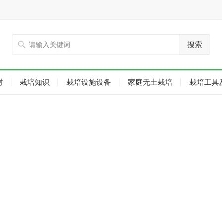
搜索
材
栽培知识
栽培设施设备
家庭无土栽培
栽培工具