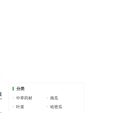
分类
中草药材
南瓜
叶菜
哈密瓜