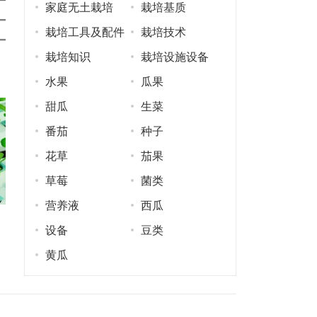
家庭无土栽培
栽培基质
栽培工具及配件
栽培技术
栽培知识
栽培设施设备
水果
瓜果
甜瓜
生菜
番茄
种子
花草
茄果
草莓
菌类
营养液
西瓜
设备
豆类
黄瓜