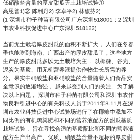
低硝酸盐含量的厚皮甜瓜无土栽培试验①
高恩普1)② 陈利丹2) 李卓平2) 林馥芬2)
(1 深圳市种子种苗有限公司广东深圳518001；2 深圳
市农业科技促进中心广东深圳518122)
当前无土栽培厚皮甜瓜的面积不断扩大， 人们在冬春
季也能吃到海南、广西出产的厚皮甜瓜了，这些地方
生产的厚皮甜瓜多以无土栽培为主， 以椰糠、谷壳、
泥炭为基质、用无机营养液提供作物生长所需的养
分。果实中硝酸盐和亚硝酸盐的含量随着人们食品安
全意识的逐渐增强， 越来越受到人们的关注。为了解
决以上问题， 深圳市种子种苗有限公司和深圳市农作
物良种引进中心的有关科技人员于2011年8-11月在深
圳市农业科技促进中心试验场进行了在椰糠中添加不
同比例的有机鸡粪肥和不同的营养液配方的甜瓜基质
栽培试验， 旨在寻找合适的基质配比和不同的营养液
配方生产出高产、优质、硝酸盐含量不超标的厚皮甜