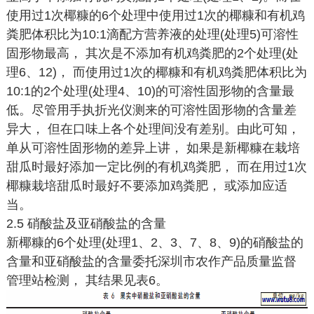
使用过1次椰糠的6个处理中使用过1次的椰糠和有机鸡
粪肥体积比为10:1滴配方营养液的处理(处理5)可溶性
固形物最高， 其次是不添加有机鸡粪肥的2个处理(处
理6、12)， 而使用过1次的椰糠和有机鸡粪肥体积比为
10:1的2个处理(处理4、10)的可溶性固形物的含量最
低。尽管用手执折光仪测来的可溶性固形物的含量差
异大， 但在口味上各个处理间没有差别。由此可知，
单从可溶性固形物的差异上讲， 如果是新椰糠在栽培
甜瓜时最好添加一定比例的有机鸡粪肥， 而在用过1次
椰糠栽培甜瓜时最好不要添加鸡粪肥， 或添加应适
当。
2.5 硝酸盐及亚硝酸盐的含量
新椰糠的6个处理(处理1、2、3、7、8、9)的硝酸盐的
含量和亚硝酸盐的含量委托深圳市农作产品质量监督
管理站检测， 其结果见表6。