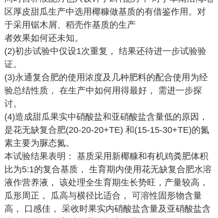
区厚皮甜瓜生产中选用椰糠做基质的有借鉴作用。对
于采用锯木屑、稻壳作基质的生产
者效果如何还未知。
(2)初步试验中仅设1次重复， 结果还待进一步试验验
证。
(3)永通复合肥的使用浓度及几种肥料的配合使用为经
验总结性质， 在生产中如何用得最好， 需进一步探
讨。
(4)造成甜瓜果实中硝酸盐和亚硝酸盐含量低的原因，
是花无缺复合肥(20-20-20+TE) 和(15-15-30+TE)的氮
素主要为脲态氮。
本试验结果表明： 基质采用新椰糠和有机鸡粪肥体积
比为5:1的复合基质， 生育期内使用花无缺复合肥水溶
液作营养液， 该处理全生育期生长势旺，产量较高，
瓜形周正， 瓜高与横径比适合， 可溶性固形物含量
高， 口感佳， 采收时果实内硝酸盐含量及亚硝酸盐含