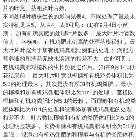
片的叶宽、茎粗及叶片数。
不同处理对植株生长的影响见表4。不同处理产量及果
实特征见表5。从表4、表5可见： (1)在9月4日小苗
期， 加有机鸡粪肥的处理叶片数多， 最大叶片叶宽数
值大， 茎横粗。有机鸡肥比例高的处理茎横径粗， 最
大叶片叶宽大于加有机鸡粪肥比例低的处理； 滴配方
营养液的和滴花无缺水溶液的相差不大。由此可见，
有机鸡粪肥对植株的生长势促进作用。(2)在9月14日开
花结果前， 最大叶片叶宽以椰糠和有机鸡粪体积比为
5:1的处理最大， 其次是没有添加有机鸡粪肥， 最小
的椰糠和加有机鸡粪肥体积比为10:1的处理， 茎粗以
椰糠和有机鸡粪肥比例5:1的最粗， 而椰糠和有机鸡粪
肥体积比为10:1的处理和没有添加有机鸡粪肥的处理
相差不大。叶片数以椰糠和有机鸡粪肥体积比为5:1的
处理明显较多， 长势椰糠和有机鸡粪肥体积比为5:1的
最强， 没添加有机鸡粪肥的和椰糠与有机鸡粪肥体积