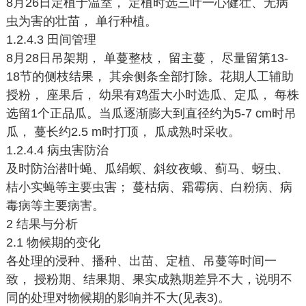
8月26日定植于温室， 定植时选三叶一心健壮、无病
虫为害的壮苗， 单行种植。
1.2.4.3 田间管理
8月28日吊架期， 单蔓整枝， 留主蔓， 尽量留第13-
18节的侧枝结果， 其余侧条全部打除。花期人工辅助
授粉， 座果后， 幼果有鸡蛋大小时选瓜、定瓜， 每株
选留1个正品瓜。当瓜逐渐膨大到直径约为5-7 cm时吊
瓜， 蔓长约2.5 m时打顶， 瓜成熟时采收。
1.2.4.4 病虫害防治
及时防治潜叶蝇、瓜绢螟、斜纹夜蛾、蓟马、蚜虫、
桔小实蝇等主要虫害； 蔓枯病、霜霉病、白粉病、病
毒病等主要病害。
2 结果与分析
2.1 物候期的变化
各处理的浸种、播种、出苗、定植、吊蔓等时间一
致， 授粉期、结果期、果实成熟期差异不大，说明不
同的处理对物候期的影响并不大(见表3)。