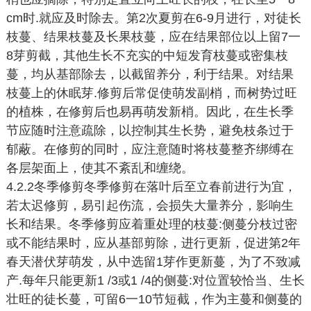
cm时.就应及时除去。第2次夏剪在6-9月进行，对徒长
枝蔓、结果枝蔓及长果枝蔓，应在结果部位以上留7一
8芽剪截，其他生长不充实的中短发育枝蔓或密集枝
蔓，均从基部除去，以截留养分，利于结果。对结果
枝蔓上的休眠芽.修剪后常促使萌发副梢，而树势过旺
的植株，在修剪后也易再萌发新梢。因此，在生长季
节应随时注意疏除，以控制其生长势，避免枝条过于
郁蔽。在修剪的同时，应注意随时将枝蔓整齐绑缚在
各层架面上，使其不紊乱和缠绕。
4.2.2冬季修剪冬季修剪在落叶后至立春前进行为宜，
若太迟修剪，易引起伤流，会损失大量养分，影响生
长和结果。冬季修剪应着重处理的枝蔓:侧蔓分枝过密
或不能结果时，应从基部剪除，进行更新，促进第2年
春天潜伏芽萌发，从中选留1芽作更新蔓，为了不致减
产.每年只能更新1 /3或1 /4的侧蔓:对位置较恰当、生长
壮旺的徒长蔓，可留6一10节短截，作为主蔓和侧蔓的