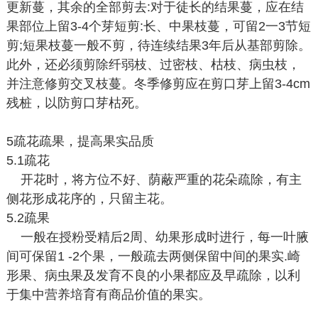
更新蔓，其余的全部剪去:对于徒长的结果蔓，应在结
果部位上留3-4个芽短剪:长、中果枝蔓，可留2一3节短
剪;短果枝蔓一般不剪，待连续结果3年后从基部剪除。
此外，还必须剪除纤弱枝、过密枝、枯枝、病虫枝，
并注意修剪交叉枝蔓。冬季修剪应在剪口芽上留3-4cm
残桩，以防剪口芽枯死。
5疏花疏果，提高果实品质
5.1疏花
开花时，将方位不好、荫蔽严重的花朵疏除，有主
侧花形成花序的，只留主花。
5.2疏果
一般在授粉受精后2周、幼果形成时进行，每一叶腋
间可保留1 -2个果，一般疏去两侧保留中间的果实.崎
形果、病虫果及发育不良的小果都应及早疏除，以利
于集中营养培育有商品价值的果实。