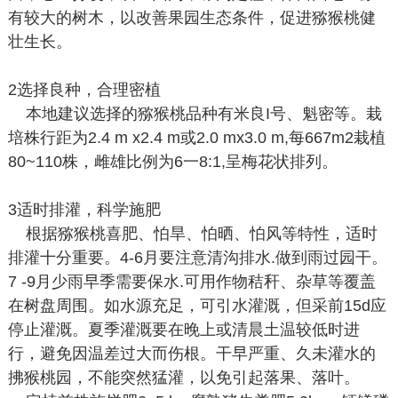
有较大的树木，以改善果园生态条件，促进猕猴桃健
壮生长。
2选择良种，合理密植
本地建议选择的猕猴桃品种有米良I号、魁密等。栽
培株行距为2.4 m x2.4 m或2.0 mx3.0 m,每667m2栽植
80~110株，雌雄比例为6一8:1,呈梅花状排列。
3适时排灌，科学施肥
根据猕猴桃喜肥、怕旱、怕晒、怕风等特性，适时
排灌十分重要。4-6月要注意清沟排水.做到雨过园干。
7 -9月少雨早季需要保水.可用作物秸秆、杂草等覆盖
在树盘周围。如水源充足，可引水灌溉，但采前15d应
停止灌溉。夏季灌溉要在晚上或清晨土温较低时进
行，避免因温差过大而伤根。干早严重、久未灌水的
拂猴桃园，不能突然猛灌，以免引起落果、落叶。