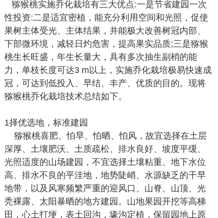
猕猴桃实施乔化栽培有三大优点:一是节省建园一次
性投资:二是适宜密植，能充分利用空间和光照，促使
果树主体受光、主体结果，并能极大改善树冠内部、
下部微环境，减轻日灼危害，提高果实品质;三是猕猴
桃生长旺盛，年生长量大，具有多次抽生副梢的能
力，单枝长度可达3 m以上，实施乔化栽培极易快速成
冠，可达到低投入、早结、丰产、优质的目的。现将
猕猴桃乔化栽培技术总结如下。
1择优选地，标准建园
猕猴桃喜肥、怕旱、怕晒、怕风，故宜选择在土层
深厚、土壤肥沃、土质疏松、排水良好、坡度平缓、
光照适度的山场建园，不宜选择土壤粘重、地下水位
高、排水不良的平洼地，地势陡峭、水源缺乏的干早
地带，以及风寒频繁严重的迎风口、山脊、山顶、光
秃裸露、太阳暴晒的地方建园。山地果园开挖等高梯
田，心土打埂，表土回沟，壕沟定植，保留园地上原