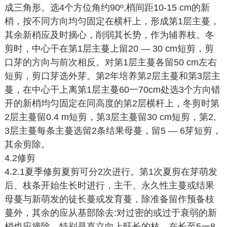
成三角形。选4个方位角约90º,梢间距10-15 cm的新
梢，按不同方向均匀固定在横杆上，形成第1层主蔓，
其余新梢应及时摘心，削弱其长势，作为辅养枝。冬
剪时，中心干在第1层主蔓上留20 — 30 cm短剪，剪
口芽的方向与前次相反。对第1层主蔓各留50 cm左右
短剪，剪口芽选外芽。第2年培养第2层主蔓和第3层主
蔓，在中心干上离第1层主蔓60一70cm处选3个方向错
开的新梢均匀固定在同高度的第2层横杆上，冬剪时第
2层主蔓留0.4 m短剪，第3层主蔓留30 cm短剪，第2,
3层主蔓每条主蔓选留2条结果母蔓，留5 — 6芽短剪，
其余剪除。
4.2修剪
4.2.1夏季修剪夏剪可分2次进行。第1次夏剪在芽萌发
后、枝条开始生长时进行，主干、永久性主蔓或结果
母蔓与新萌发的徒长蔓或发育蔓，除准备留作预备枝
蔓外，其余的应从基部除去:对过密的或过于衰弱的新
梢也应摘除，特别是直立向上旺长的枝，在长至5一8