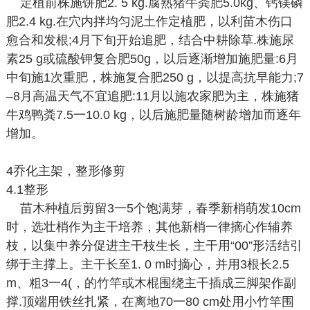
定植前株施饼肥2. 5 kg.腐熟猪牛粪肥5.0kg、钙镁磷
肥2.4 kg.在穴内拌均匀泥土作定植肥，以利苗木伤口
愈合和发根;4月下旬开始追肥，结合中耕除草.株施尿
素25 g或硫酸钾复合肥50g，以后逐渐增加施肥量:6月
中旬施1次重肥，株施复合肥250 g，以提高抗早能力;7
–8月高温天气不宜追肥:11月以施农家肥为主，株施猪
牛鸡鸭粪7.5一10.0 kg，以后施肥量随树龄增加而逐年
增加。
4乔化主架，整形修剪
4.1整形
苗木种植后剪留3一5个饱满芽，春季新梢萌发10cm
时，选壮梢作为主干培养，其他新梢一律摘心作辅养
枝，以集中养分促进主干枝生长，主干用“00”形活结引
绑于主撑上。主干长至1. 0 m时摘心，并用3根长2.5
m、粗3一4(，的竹竿或木棍围绕主干插成三脚架作副
撑.顶端用铁丝扎紧，在离地70一80 cm处用小竹竿围