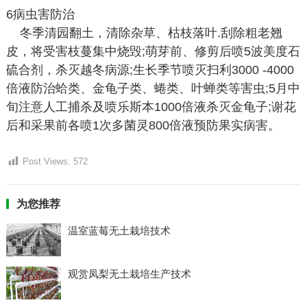
6病虫害防治
冬季清园翻土，清除杂草、枯枝落叶.刮除粗老翘
皮，将受害枝蔓集中烧毁;萌芽前、修剪后喷5波美度石
硫合剂，杀灭越冬病源;生长季节喷灭扫利3000 -4000
倍液防治蛤类、金龟子类、蜷类、叶蝉类等害虫;5月中
旬注意人工捕杀及喷乐斯本1000倍液杀灭金龟子;谢花
后和采果前各喷1次多菌灵800倍液预防果实病害。
Post Views:
572
为您推荐
温室蓝莓无土栽培技术
观赏凤梨无土栽培生产技术