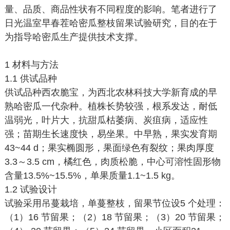
量、品质、商品性状有不同程度的影响。笔者进行了
日光温室早春茬哈密瓜整枝留果试验研究，目的在于
为指导哈密瓜生产提供技术支撑。
1 材料与方法
1.1 供试品种
供试品种西农脆宝，为西北农林科技大学新育成的早
熟哈密瓜一代杂种。植株长势较强，根系发达，耐低
温弱光，叶片大，抗甜瓜枯萎病、炭疽病，适应性
强；苗期生长速度快，易坐果。中早熟，果实发育期
43~44 d；果实椭圆形，果面绿色有裂纹；果肉厚度
3.3～3.5 cm，橘红色，肉质松脆，中心可溶性固形物
含量13.5%~15.5%，单果质量1.1~1.5 kg。
1.2 试验设计
试验采用吊蔓栽培，单蔓整枝，留果节位设5 个处理：
（1）16 节留果；（2）18 节留果；（3）20 节留果；