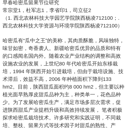
早春哈密瓜留果节位研究
常宗堂1，杜军志1，李省印1，司立征2
（1. 西北农林科技大学园艺学院陕西杨凌712100；.
西北农林科技大学资源与环境学院陕西杨凌712100）
哈密瓜有“瓜中之王”的美称，其肉质酥脆，风味独特，
味甘如密，奇香袭人。新疆哈密瓜优异的品质和特有
的口感闻名国内外。随着农业产业结构的调整和高效
设施农业的发展，上世纪80 年代哈密瓜开始东移栽
培，1994 年陕西开始引进栽培，但由于栽培设施、技
术滞后，效益不高，2006 年种植面积下降到133
hm2。目前，陕西甜瓜面积约8 000 hm2，但主要以种
植光面早熟厚皮甜瓜品种为主，种类单一，花色品种
少。为了发展哈密瓜生产，满足市场多层次需求，促
进陕西甜瓜产业提档升级和高效持续发展， 笔者积极
探求哈密瓜栽培技术。许多研究和实践证明，不同栽
培、整枝、留果方式等技术因子对甜瓜的熟性、产