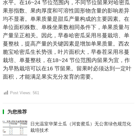
水平。在16~24 节位范围内，不同节位留果对哈密瓜
果形指数、果肉厚度和可溶性固形物含量的影响差异
均不显著。单果质量是甜瓜产量构成的主要因素。在
单位面积株数、单株坐果数相同条件下，单果质量与
产量呈正相关。因此，早春哈密瓜采用吊蔓栽培、单
蔓整枝，提高产量的关键因素是增加单果质量。西农
脆宝哈密瓜生长势强，叶片面积大，早春茬采用吊蔓
栽培、单蔓整枝，在18~24 节位范围内留果为宜，作
为早熟栽培可以在16 节留果。留果时必须达到一定叶
面积，才能满足果实充分发育的需要。
Post Views:
561
为您推荐
日光温室华莱士瓜（河套蜜瓜）无公害绿色规范化
栽培技术