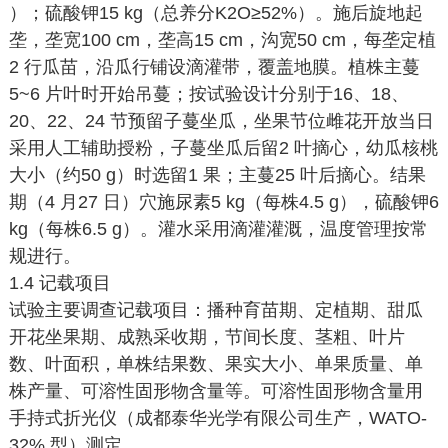
）；硫酸钾15 kg（总养分K2O≥52%）。施后旋地起
垄，垄宽100 cm，垄高15 cm，沟宽50 cm，每垄定植
2 行瓜苗，沿瓜行铺设滴灌带，覆盖地膜。植株主蔓
5~6 片叶时开始吊蔓；按试验设计分别于16、18、
20、22、24 节预留子蔓坐瓜，坐果节位雌花开放当日
采用人工辅助授粉，子蔓坐瓜后留2 叶摘心，幼瓜核桃
大小（约50 g）时选留1 果；主蔓25 叶后摘心。结果
期（4 月27 日）穴施尿素5 kg（每株4.5 g），硫酸钾6
kg（每株6.5 g）。灌水采用滴灌灌溉，温度管理按常
规进行。
1.4 记载项目
试验主要调查记载项目：播种育苗期、定植期、甜瓜
开花坐果期、成熟采收期，节间长度、茎粗、叶片
数、叶面积，单株结果数、果实大小、单果质量、单
株产量、可溶性固形物含量等。可溶性固形物含量用
手持式折光仪（成都泰华光学有限公司生产，WATO-
32% 型）测定。