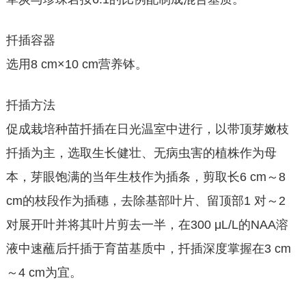
扦插容器
选用8 cm×10 cm营养钵。
扦插方法
促成栽培种苗扦插在日光温室中进行，以带顶芽嫩枝
扦插为主，选取生长健壮、无病虫害的植株作为母
本，芽眼饱满的当年生枝作为插条，剪取长6 cm～8
cm的枝段作为插穗，去除基部叶片、留顶部1 对～2
对展开叶并将其叶片剪去一半，在300 μL/L的NAA溶
液中速蘸后扦插于育苗基质中，扦插深度掌握在3 cm
～4 cm为宜。