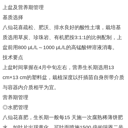
上盆及营养期管理
基质选择
八仙花喜疏松、肥沃、排水良好的酸性土壤，栽培基
质选用草炭、珍珠岩、有机肥按3:1:1的比例配制，上
盆前用800 μL/L～1000 μL/L的高锰酸钾溶液消毒。
技术要点
上盆时间掌握在4月中旬左右，营养生长期选用13
cm×13 cm的塑料盆，栽植深度以扦插苗自身所带介质
与容器内介质相平为宜。
营养期管理
◎水肥管理
八仙花喜肥，生长期一般每15 天施一次腐熟稀薄饼肥
水，如叶片出现黄化，可叶面喷施1500 倍的瑞恩二号