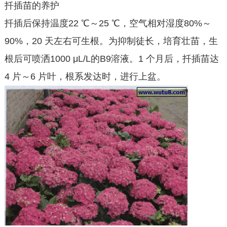
扦插苗的养护
扦插后保持温度22 ℃～25 ℃，空气相对湿度80%～
90%，20 天左右可生根。为抑制徒长，培育壮苗，生
根后可喷洒1000 μL/L的B9溶液。1 个月后，扦插苗达
4 片～6 片叶，根系发达时，进行上盆。